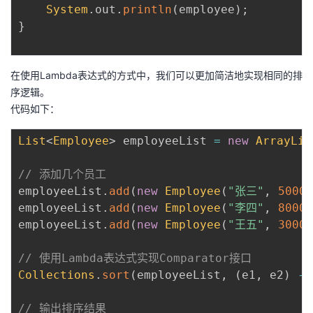
System
.
out
.
println
(
employee
)
;
}
在使用Lambda表达式的方式中，我们可以更加简洁地实现相同的排
序逻辑。
代码如下：
List
<
Employee
>
 employeeList 
=
new
ArrayLis
// 添加几个员工
employeeList
.
add
(
new
Employee
(
"张三"
,
5000
)
employeeList
.
add
(
new
Employee
(
"李四"
,
8000
)
employeeList
.
add
(
new
Employee
(
"王五"
,
3000
)
// 使用Lambda表达式实现Comparator接口
Collections
.
sort
(
employeeList
,
(
e1
,
 e2
)
->
// 输出排序结果