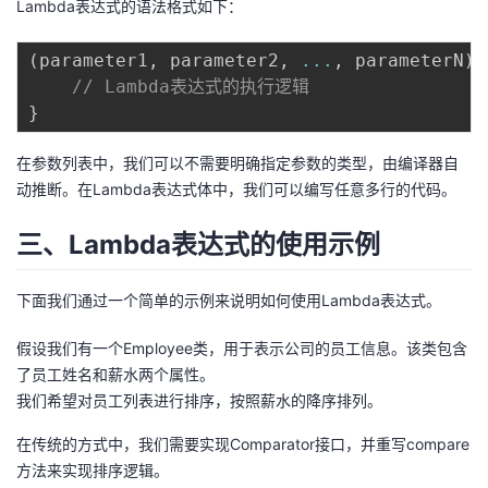
Lambda表达式的语法格式如下：
我
注
的
开
(
parameter1
,
 parameter2
,
...
,
 parameterN
)
的
Programs
发
// Lambda表达式的执行逻辑
}
支
者
在参数列表中，我们可以不需要明确指定参数的类型，由编译器自
持
学
动推断。在Lambda表达式体中，我们可以编写任意多行的代码。
我
堂
三、Lambda表达式的使用示例
的
我
我
下面我们通过一个简单的示例来说明如何使用Lambda表达式。
技
的
的
我
假设我们有一个Employee类，用于表示公司的员工信息。该类包含
了员工姓名和薪水两个属性。
术
云
课
的
我
我们希望对员工列表进行排序，按照薪水的降序排列。
在传统的方式中，我们需要实现Comparator接口，并重写compare
支
声
程
认
的
我
方法来实现排序逻辑。