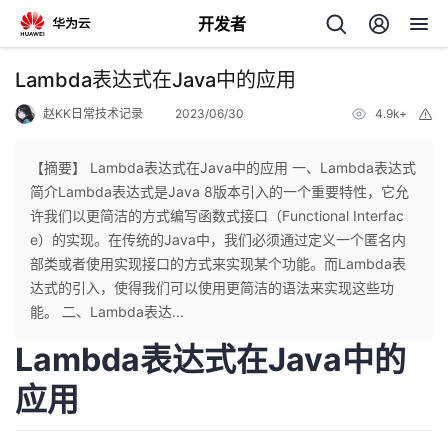
开发者
返
Lambda表达式在Java中的应用
回
赵KK日常技术记录
2023/06/30
4.9k+
举
报
【摘要】 Lambda表达式在Java中的应用 一、Lambda表达式
简介Lambda表达式是Java 8版本引入的一个重要特性，它允
许我们以更简洁的方式编写函数式接口（Functional Interfac
个
e）的实现。在传统的Java中，我们必须通过定义一个匿名内
部类或者使用实现接口的方式来实现某个功能。而Lambda表
我
人
达式的引入，使得我们可以使用更简洁的语法来实现这些功
能。 二、Lambda表达...
的
主
Lambda表达式在Java中的
开
页
应用
发