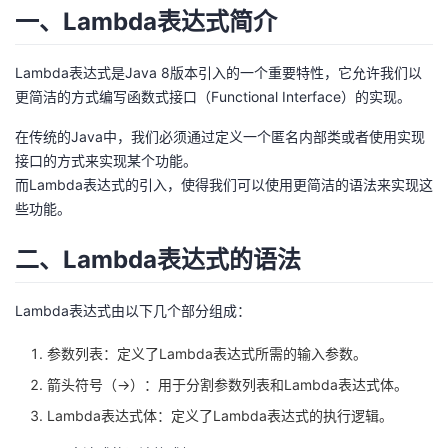
一、Lambda表达式简介
者
Lambda表达式是Java 8版本引入的一个重要特性，它允许我们以
我
更简洁的方式编写函数式接口（Functional Interface）的实现。
的
我
在传统的Java中，我们必须通过定义一个匿名内部类或者使用实现
接口的方式来实现某个功能。
博
的
我
而Lambda表达式的引入，使得我们可以使用更简洁的语法来实现这
些功能。
客
论
的
我
二、Lambda表达式的语法
坛
圈
的
我
Lambda表达式由以下几个部分组成：
子
直
的
我
参数列表：定义了Lambda表达式所需的输入参数。
我
播
活
的
箭头符号（->）：用于分割参数列表和Lambda表达式体。
Lambda表达式体：定义了Lambda表达式的执行逻辑。
我
动
关
的