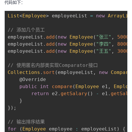
代码如下：
持
建
证
实
的
List
<
Employee
>
 employeeList 
=
new
ArrayLis
议
验
收
// 添加几个员工
藏
employeeList
.
add
(
new
Employee
(
"张三"
,
5000
)
employeeList
.
add
(
new
Employee
(
"李四"
,
8000
)
employeeList
.
add
(
new
Employee
(
"王五"
,
3000
)
// 使用匿名内部类实现Comparator接口
Collections
.
sort
(
employeeList
,
new
Compara
@Override
public
int
compare
(
Employee
 e1
,
Employ
return
 e2
.
getSalary
(
)
-
 e1
.
getSala
}
}
)
;
// 输出排序结果
for
(
Employee
 employee 
:
 employeeList
)
{