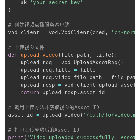
    sk
=
'your_secret_key'
议
注
验
收
)
藏
# 创建视频点播服务客户端
vod_client 
=
 vod
.
VodClient
(
cred
,
'cn-north
# 上传视频文件
def
upload_video
(
file_path
,
 title
)
:
    upload_req 
=
 vod
.
UploadAssetReq
(
)
    upload_req
.
title 
=
 title

    upload_req
.
video_file_path 
=
 file_path

    upload_resp 
=
 vod_client
.
upload_asset
(
return
 upload_resp
.
asset_id

# 调用上传方法并获取视频的Asset ID
asset_id 
=
 upload_video
(
'/path/to/video.mp
# 打印上传成功后的Asset ID
print
(
'Video uploaded successfully. Asset 