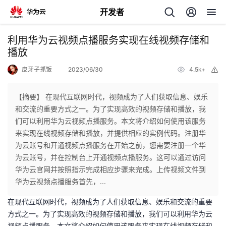
开发者
返
利用华为云视频点播服务实现在线视频存储和
回
播放
皮牙子抓饭
2023/06/30
4.5k+
举
报
【摘要】 在现代互联网时代，视频成为了人们获取信息、娱乐
和交流的重要方式之一。为了实现高效的视频存储和播放，我
个
们可以利用华为云视频点播服务。本文将介绍如何使用该服务
来实现在线视频存储和播放，并提供相应的实例代码。注册华
我
人
为云账号和开通视频点播服务在开始之前，您需要注册一个华
为云账号，并在控制台上开通视频点播服务。这可以通过访问
我
的
主
华为云官网并按照指示完成相应步骤来完成。上传视频文件到
华为云视频点播服务首先，...
我
的
开
页
在现代互联网时代，视频成为了人们获取信息、娱乐和交流的重要
方式之一。为了实现高效的视频存储和播放，我们可以利用华为云
我
的
开
发
视频点播服务。本文将介绍如何使用该服务来实现在线视频存储和