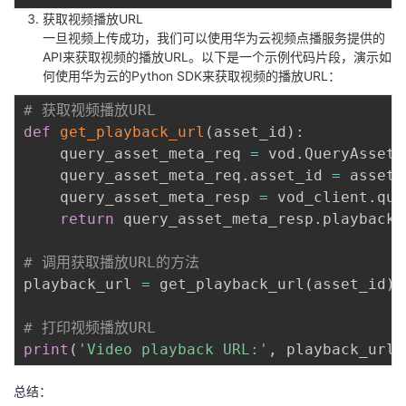
获取视频播放URL
一旦视频上传成功，我们可以使用华为云视频点播服务提供的
API来获取视频的播放URL。以下是一个示例代码片段，演示如
何使用华为云的Python SDK来获取视频的播放URL：
# 获取视频播放URL
def
get_playback_url
(
asset_id
)
:
    query_asset_meta_req 
=
 vod
.
QueryAssetM
    query_asset_meta_req
.
asset_id 
=
 asset_i
    query_asset_meta_resp 
=
 vod_client
.
que
return
 query_asset_meta_resp
.
playback_
# 调用获取播放URL的方法
playback_url 
=
 get_playback_url
(
asset_id
)
# 打印视频播放URL
print
(
'Video playback URL:'
,
 playback_url
)
总结：