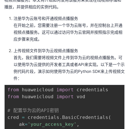
播放，并提供相应的实例代码。
的
Programs
发
者
注册华为云账号和开通视频点播服务
支
者
我
在开始之前，您需要注册一个华为云账号，并在控制台上开通
视频点播服务。这可以通过访问华为云官网并按照指示完成相
持
学
的
我
应步骤来完成。
上传视频文件到华为云视频点播服务
我
堂
博
的
我
首先，我们需要将视频文件上传到华为云的视频点播服务。可
以使用华为云提供的开发者工具或者API来实现。以下是一个示
的
我
客
论
的
我
我
例代码片段，演示如何使用华为云的Python SDK来上传视频文
件：
技
的
坛
圈
的
我
的
我
from
 huaweicloud 
import
术
云
子
直
的
我
课
的
我
from
 huaweicloud 
import
 vod

支
声
播
活
的
程
认
的
我
# 配置华为云的API密钥
cred 
=
 credentials
.
BasicCredentials
(
持
建
动
关
证
实
的
    ak
=
'your_access_key'
,