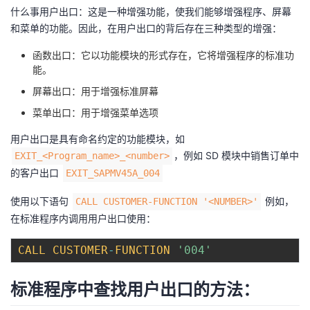
什么事用户出口：这是一种增强功能，使我们能够增强程序、屏幕
的
Programs
发
者
和菜单的功能。因此，在用户出口的背后存在三种类型的增强：
支
函数出口：它以功能模块的形式存在，它将增强程序的标准功
者
我
能。
持
学
的
我
屏幕出口：用于增强标准屏幕
菜单出口：用于增强菜单选项
我
堂
博
的
我
用户出口是具有命名约定的功能模块，如
，例如 SD 模块中销售订单中
EXIT_<Program_name>_<number>
的
我
客
论
的
我
我
的客户出口
EXIT_SAPMV45A_004
技
的
坛
圈
的
我
的
我
使用以下语句
例如，
CALL CUSTOMER-FUNCTION '<NUMBER>'
在标准程序内调用用户出口使用：
术
云
子
直
的
我
课
的
我
CALL
CUSTOMER
-
FUNCTION
'004'
支
声
播
活
的
程
认
的
我
标准程序中查找用户出口的方法：
持
建
动
关
证
实
的