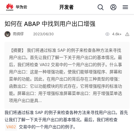
开发者
返
如何在 ABAP 中找到用户出口增强
回
雨绸缪
2023/06/30
4.6k+
举
报
【摘要】 我们将通过标准 SAP 的例子来检查各种方法来寻找
用户出口。首先让我们了解一下关于用户出口的基本情况。最
后，我们将检查 VA02 交易中的一个用户出口的例子。什么事
个
用户出口：这是一种增强功能，使我们能够增强程序、屏幕和
菜单的功能。因此，在用户出口的背后存在三种类型的增强：
我
人
函数出口：它以功能模块的形式存在，它将增强程序的标准功
能。屏幕出口：用于增强标准屏幕菜单出口：用于增强菜单选
我
的
主
项用户出口是具...
我们将通过标准 SAP 的例子来检查各种方法来寻找用户出口。首先
我
的
开
页
让我们了解一下关于用户出口的基本情况。最后，我们将检查
交易中的一个用户出口的例子。
VA02
我
的
开
发