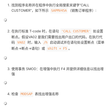
议
注
找到程序名称并在程序中执行全局搜索关键字“CALL
验
收
CUSTOMER”，如下所示
（销售订单程序）:
SAPMV45A
藏
在执行标准 T-code 时，在语句
处设置
'CALL CUSTOMER'
断点。假设VA02 是我们需要找出用户出口的代码，在执行代
码
时，输入
启动调试并在语句处设置断点（菜单
VA02
/h
断点->断点->语句）或
。
shift + F5
使用事务 SMOD：在增强中执行 F4 并提供详细信息以找出增
强
检查
表找出增强名称
MODSAP