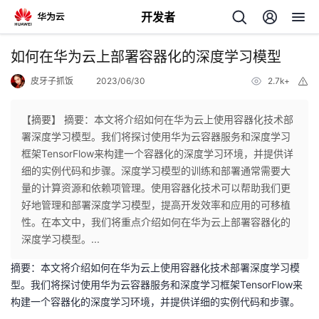
开发者
返
如何在华为云上部署容器化的深度学习模型
回
皮牙子抓饭
2023/06/30
2.7k+
举
报
【摘要】 摘要：本文将介绍如何在华为云上使用容器化技术部
署深度学习模型。我们将探讨使用华为云容器服务和深度学习
框架TensorFlow来构建一个容器化的深度学习环境，并提供详
个
细的实例代码和步骤。深度学习模型的训练和部署通常需要大
量的计算资源和依赖项管理。使用容器化技术可以帮助我们更
我
人
好地管理和部署深度学习模型，提高开发效率和应用的可移植
性。在本文中，我们将重点介绍如何在华为云上部署容器化的
我
的
主
深度学习模型。...
摘要：本文将介绍如何在华为云上使用容器化技术部署深度学习模
我
的
开
页
型。我们将探讨使用华为云容器服务和深度学习框架TensorFlow来
构建一个容器化的深度学习环境，并提供详细的实例代码和步骤。
我
的
开
发