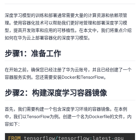
的
Programs
发
者
深度学习模型的训练和部署通常需要大量的计算资源和依赖项管
理。使用容器化技术可以帮助我们更好地管理和部署深度学习模
支
者
我
型，提高开发效率和应用的可移植性。在本文中，我们将重点介绍
如何在华为云上部署容器化的深度学习模型。
持
学
的
我
步骤1：准备工作
我
堂
博
的
我
在开始之前，确保您已经注册了华为云账号，并且已经创建了一个
的
我
客
论
的
我
我
容器服务实例。您还需要安装Docker和TensorFlow。
技
的
坛
圈
的
我
的
我
步骤2：构建深度学习容器镜像
术
云
子
直
的
我
课
的
我
首先，我们需要构建一个包含深度学习环境的容器镜像。在本例
支
声
播
活
的
中，我们以TensorFlow为例。创建一个名为Dockerfile的文件，内
程
认
的
我
容如下：
持
建
动
关
证
实
的
FROM
 tensorflow
/
tensorflow
:
latest
-
gpu
