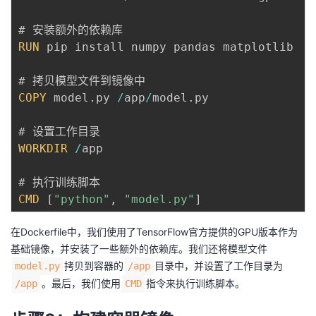
议
注
验
收
RUN
 pip install numpy pandas matplotlib

藏
COPY
 model
.
py 
/
app
/
model
.
py

WORKDIR
/
app

CMD
[
"python"
,
"model.py"
]
在Dockerfile中，我们使用了TensorFlow官方提供的GPU版本作为
基础镜像，并安装了一些额外的依赖库。我们还将模型文件
拷贝到容器的
目录中，并设置了工作目录为
model.py
/app
。最后，我们使用
指令来执行训练脚本。
/app
CMD