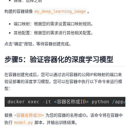
镜像：选择之前
构建的容器镜像
。
my_deep_learning_image
端口映射：根据您的需求设置端口映射规则。
其他配置：根据您的需求进行其他相关配置。
点击"确定"按钮，等待容器创建完成。
步骤5：验证容器化的深度学习模型
在容器创建完成后，您可以通过访问容器的公网IP和映射的端口来
验证部署的深度学习模型。您可以在容器中执行以下命令来运行模
型：
docker exec 
-
it 
<
容器名称或
ID
>
 python 
/
app
/
m
替换
为您的容器的名称或ID。该命令将在容器中
<容器名称或ID>
执行
脚本，并输出训练结果。
model.py