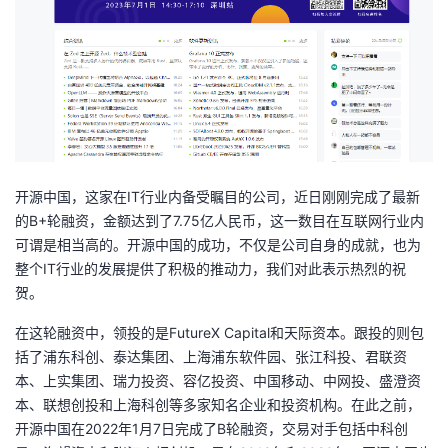
者
我
的
我
博
的
我
开源中国，这家在IT行业内备受瞩目的公司，近日刚刚完成了最新
的B+轮融资，金额达到了7.75亿人民币，这一数目在互联网行业内
客
论
的
我
可谓是相当高的。开源中国的成功，不仅是公司自身的成就，也为
整个IT行业的发展提供了积极的推动力，我们对此表示热烈的祝
坛
圈
的
我
贺。
子
直
的
我
在这轮融资中，领投的是FutureX Capital和天际资本。跟投的则包
括了浦东科创、泰达集团、上海浦东软件园、张江科投、君联资
我
播
活
的
本、上实集团、瑞力投资、容亿投资、中国移动、中网投、盛澄资
本、联想创投和上海科创等多家知名企业和投资机构。在此之前，
我
动
关
的
开源中国在2022年1月7日完成了B轮融资，交易对手包括中科创