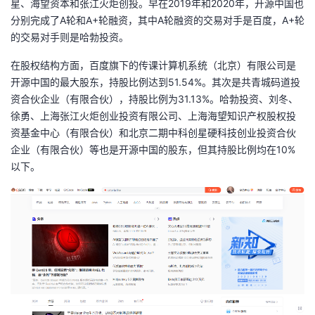
星、海望资本和张江火炬创投。早在2019年和2020年，开源中国也
我
注
的
开
分别完成了A轮和A+轮融资，其中A轮融资的交易对手是百度，A+轮
的交易对手则是哈勃投资。
的
Programs
发
在股权结构方面，百度旗下的传课计算机系统（北京）有限公司是
开源中国的最大股东，持股比例达到51.54%。其次是共青城码道投
支
者
资合伙企业（有限合伙），持股比例为31.13%。哈勃投资、刘冬、
徐勇、上海张江火炬创业投资有限公司、上海海望知识产权股权投
持
学
资基金中心（有限合伙）和北京二期中科创星硬科技创业投资合伙
企业（有限合伙）等也是开源中国的股东，但其持股比例均在10%
我
堂
以下。
的
我
我
技
的
的
我
术
云
课
的
我
支
声
程
认
的
我