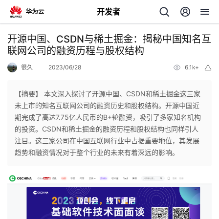
开发者
返
开源中国、CSDN与稀土掘金：揭秘中国知名互
回
联网公司的融资历程与股权结构
很久
2023/06/28
6.1k+
举
报
【摘要】 本文深入探讨了开源中国、CSDN和稀土掘金这三家
未上市的知名互联网公司的融资历史和股权结构。开源中国近
个
期完成了高达7.75亿人民币的B+轮融资，吸引了多家知名机构
的投资。CSDN和稀土掘金的融资历程和股权结构也同样引人
我
人
注目。这三家公司在中国互联网行业中占据重要地位，其发展
趋势和融资情况对于整个行业的未来有着深远的影响。
的
主
开
页
发