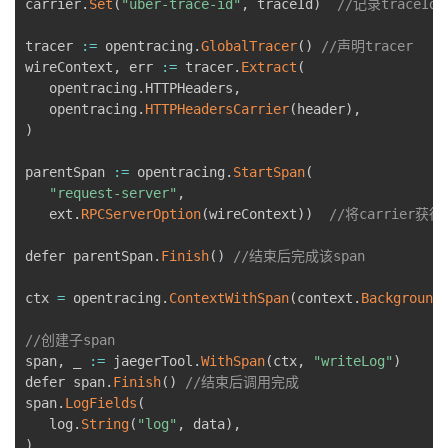
carrier
.
Set
(
"uber-trace-id"
,
 traceId
)
//记录traceId
议
注
验
收
tracer 
:
=
 opentracing
.
GlobalTracer
(
)
//声明tracer
wireContext
,
 err 
:
=
 tracer
.
Extract
(
藏
   opentracing
.
HTTPHeaders
,
   opentracing
.
HTTPHeadersCarrier
(
header
)
,
)
parentSpan 
:
=
 opentracing
.
StartSpan
(
"request-server"
,
   ext
.
RPCServerOption
(
wireContext
)
)
//将carrier获
defer parentSpan
.
Finish
(
)
//结束后完成该span
ctx 
=
 opentracing
.
ContextWithSpan
(
context
.
Background
//创建子span
span
,
 _ 
:
=
 jaegerTool
.
WithSpan
(
ctx
,
"writeLog"
)
defer span
.
Finish
(
)
//结束后调用完成
span
.
LogFields
(
   log
.
String
(
"log"
,
 data
)
,
)