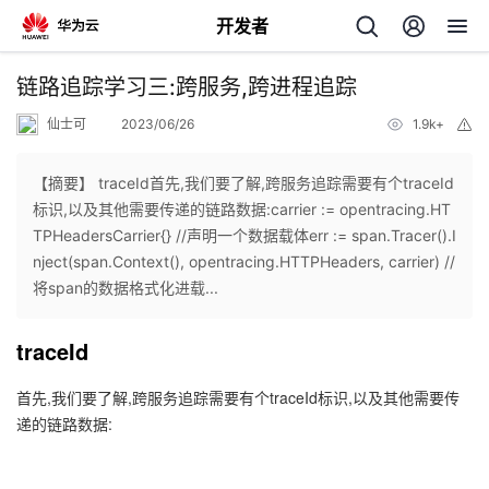
开发者
返
链路追踪学习三:跨服务,跨进程追踪
回
仙士可
2023/06/26
1.9k+
举
报
【摘要】 traceId首先,我们要了解,跨服务追踪需要有个traceId
标识,以及其他需要传递的链路数据:carrier := opentracing.HT
TPHeadersCarrier{} //声明一个数据载体err := span.Tracer().I
个
nject(span.Context(), opentracing.HTTPHeaders, carrier) //
将span的数据格式化进载...
我
人
traceId
我
的
主
首先,我们要了解,跨服务追踪需要有个traceId标识,以及其他需要传
我
的
开
页
递的链路数据:
我
的
开
发