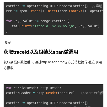
carrier 
:
=
 opentracing
.
HTTPHeadersCarrier
{
}
//声明
的
Programs
发
者
err 
:
=
 span
.
Tracer
(
)
.
Inject
(
span
.
Context
(
)
,
 opentrac
支
者
我
for
 key
,
 value 
:
=
 range carrier 
{
   fmt
.
Printf
(
"traceId: %v => %v \n"
,
 key
,
 value
)
持
学
}
的
我
我
堂
博
的
我
获取traceId以及组装父span做调用
的
我
客
论
的
我
我
获取到载体数据后,可通过http header,rpc等方式将数据传递,在调用
技
的
坛
圈
的
我
的
我
方接收:
术
云
子
直
的
我
课
的
我
var
 carrierHeader http
.
Header

支
声
播
活
的
程
认
的
我
carrierHeader 
=
 http
.
Header
(
carrier
)
//carrier为
持
建
动
关
证
实
的
carrier 
:
=
 opentracing
.
HTTPHeadersCarrier
{
}