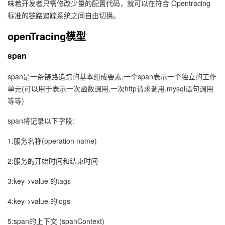
味着开发者只需修改少量的配置代码，就可以在符合 Opentracing
持
建
证
实
的
标准的链路追踪系统之间自由切换。
议
验
收
openTracing模型
span
藏
span是一条链路追踪的基本组成要素,一个span表示一个独立的工作
单元(可以用于表示一次函数调用,一次http请求调用,mysql语句调用
等等)
span将记录以下字段:
1:服务名称(operation name)
2:服务的开始时间和结束时间
3:key->value 的tags
4:key->value 的logs
5:span的上下文 (spanContext)