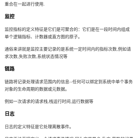
重合在一起进行使用.
者
监控
我
监控指标的定义特征是它们是可聚合的：它们是在一段时间内组成
单个逻辑指标、计数器或直方图的原子。
的
我
通俗来讲就是监控主要记录的是系统一定时间内的指标次数,例如请
博
的
我
求次数,失败次数,系统状态情况等
链路
客
论
的
我
链路将记录处理请求范围内的信息--任何可以绑定到系统中单个事务
坛
圈
的
我
对象的生命周期的数据或元数据。
子
直
的
我
例如一次请求的请求栈,栈运行时间,运行数据等
日志
我
播
活
的
日志的定义特征是它处理离散事件。
我
动
关
的