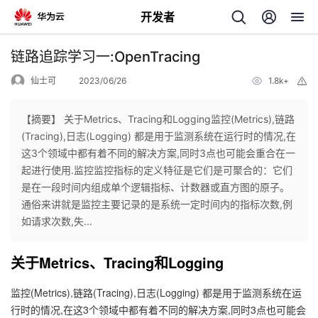
开发者
返
链路追踪学习一:OpenTracing
回
仙士可
2023/06/26
1.8k+
举
报
【摘要】 关于Metrics、Tracing和Logging监控(Metrics),链路
(Tracing),日志(Logging) 都是用于监测系统在运行时的情况,在
这3个领域中都有着不同的解决方案,同时3点也可能会重合在一
个
起进行使用.监控监控指标的定义特征是它们是可聚合的：它们
是在一段时间内组成单个逻辑指标、计数器或直方图的原子。
我
人
通俗来讲就是监控主要记录的是系统一定时间内的指标次数,例
如请求次数,失...
的
主
关于Metrics、Tracing和Logging
开
页
监控(Metrics),链路(Tracing),日志(Logging) 都是用于监测系统在运
发
行时的情况,在这3个领域中都有着不同的解决方案,同时3点也可能会