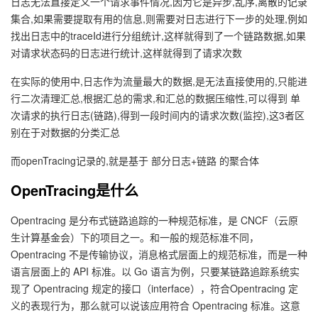
日志无法直接定义一个请求事件情况,因为它是异步,乱序,离散的记录
我
注
的
开
集合,如果需要提取有用的信息,则需要对日志进行下一步的处理,例如
找出日志中的traceId进行分组统计,这样就得到了一个链路数据,如果
的
Programs
发
对请求状态码的日志进行统计,这样就得到了请求次数
在实际的使用中,日志作为流量最大的数据,是无法直接使用的,只能进
支
者
行二次清理汇总,根据汇总的需求,和汇总的数据压缩性,可以得到 单
次请求的执行日志(链路),得到一段时间内的请求次数(监控),这3者区
持
学
别在于对数据的分类汇总
我
堂
而openTracing记录的,就是基于 部分日志+链路 的聚合体
OpenTracing是什么
的
我
我
Opentracing 是分布式链路追踪的一种规范标准，是 CNCF（云原
技
的
的
我
生计算基金会）下的项目之一。和一般的规范标准不同，
Opentracing 不是传输协议，消息格式层面上的规范标准，而是一种
术
云
课
的
我
语言层面上的 API 标准。以 Go 语言为例，只要某链路追踪系统实
现了 Opentracing 规定的接口（interface），符合Opentracing 定
支
声
程
认
的
我
义的表现行为，那么就可以说该应用符合 Opentracing 标准。这意