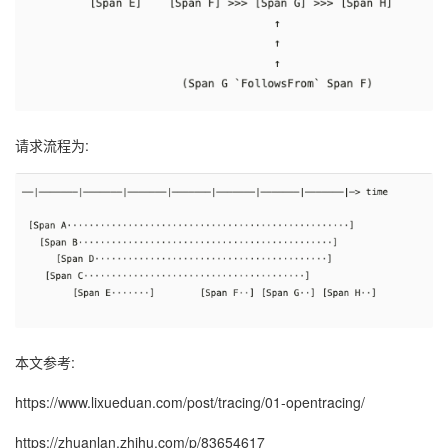
请求流程为:
本文参考:
https://www.lixueduan.com/post/tracing/01-opentracing/
https://zhuanlan.zhihu.com/p/83654617