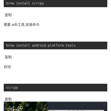
brew install scrcpy
者
我
需要 adb工具,安装命令:
的
我
博
的
我
brew install android
-
platform
-
tools
客
论
的
我
启动:
坛
圈
的
我
子
直
的
我
scrcpy
我
播
活
的
我
动
关
的