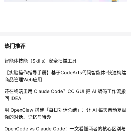
持
建
证
实
的
议
验
收
藏
热门推荐
智能体技能（Skills）安全扫描工具
【实验操作指导手册】基于CodeArts代码智能体-快速构建
商品管理Web应用
还在终端里用 Claude Code？CC GUI 把 AI 编码工作流搬
回 IDEA
用 OpenClaw 搭建「每日对话总结」：让 AI 每天自动复盘
你的对话、记忆与待办
OpenCode vs Claude Code：一文看懂两者的核心区别与