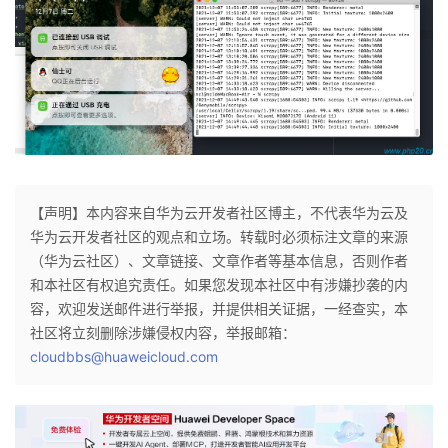
我
注
的
开
的
Programs
发
支
者
持
学
【声明】本内容来自华为云开发者社区博主，不代表华为云及
我
堂
华为云开发者社区的观点和立场。转载时必须标注文章的来源
（华为云社区）、文章链接、文章作者等基本信息，否则作者
的
我
我
和本社区有权追究责任。如果您发现本社区中有涉嫌抄袭的内
容，欢迎发送邮件进行举报，并提供相关证据，一经查实，本
技
的
的
我
社区将立刻删除涉嫌侵权内容，举报邮箱：
cloudbbs@huaweicloud.com
术
云
课
的
我
支
声
程
认
的
我