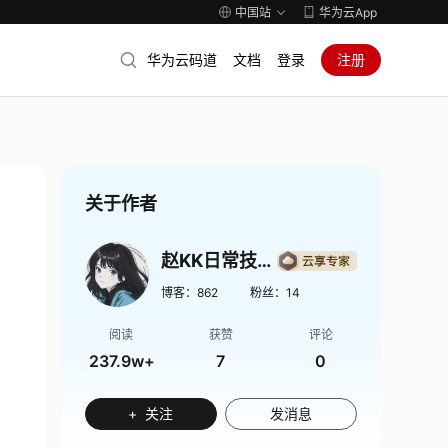
中国站
华为云App
华为云码道
文档
登录
注册
关于作者
赵KK日常技术记录
博客：
862
粉丝：
14
阅读
获赞
评论
237.9w+
7
0
+ 关注
发消息