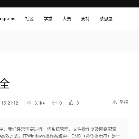
rograms
社区
学堂
大赛
支持
茶思屋
大全
举报
15:21:12
3.1k+
0
0
作中，我们经常需要进行一些系统管理、文件操作以及网络配置
效方式。在Windows操作系统中，CMD（命令提示符）是一