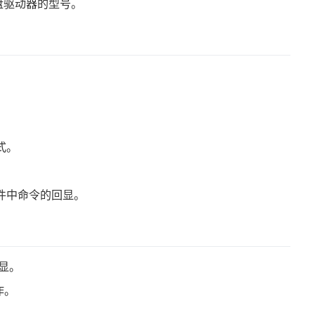
硬盘驱动器的型号。
。
式。
文件中命令的回显。
回显。
作。
。