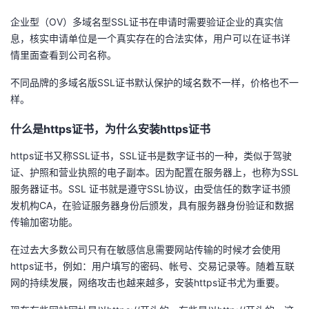
企业型（OV）多域名型SSL证书在申请时需要验证企业的真实信
者
息，核实申请单位是一个真实存在的合法实体，用户可以在证书详
情里面查看到公司名称。
我
不同品牌的多域名版SSL证书默认保护的域名数不一样，价格也不一
的
我
样。
博
的
我
什么是https证书，为什么安装https证书
https证书又称SSL证书，SSL证书是数字证书的一种，类似于驾驶
客
论
的
我
证、护照和营业执照的电子副本。因为配置在服务器上，也称为SSL
服务器证书。SSL 证书就是遵守SSL协议，由受信任的数字证书颁
坛
圈
的
我
发机构CA，在验证服务器身份后颁发，具有服务器身份验证和数据
传输加密功能。
子
直
的
我
在过去大多数公司只有在敏感信息需要网站传输的时候才会使用
我
播
活
的
https证书，例如：用户填写的密码、帐号、交易记录等。随着互联
网的持续发展，网络攻击也越来越多，安装https证书尤为重要。
我
动
关
的