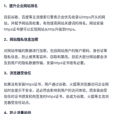
持
建
证
实
的
1、提升企业网站排名
议
验
收
目前谷歌、百度等主流搜索引擎表示会优先收录以https开头的网
站，并赋予网站高权重，有效提高网站关键词的排名。网站安装
藏
https证书便可以实现网站从http升级到https。
2、网站隐私信息加密
对网站传输的数据进行加密，包括网站用户的账户密码、身份证等
隐私信息，防止被黑客监听、窃取和篡改。目前大部分网站都会涉
及到用户的隐私数据传输，安装https证书很有必要。
3、浏览器受信任
如果没有安装https证书，用户通过谷歌、火狐等浏览器访问企业网
站时会提示不安全，这必然会影响到用户的访问体验，而安装由受
信任的证书颁发机构签发的https证书，会成为谷歌、火狐等主流浏
览器受信任站点。
4、防止流量劫持