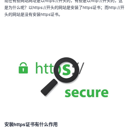
现在有些网站网址是以https://开头的，有些是以http://开头的，这
我
注
的
开
是为什么呢？以https://开头的网站是安装了https证书；而http://开
头的网站是没有安装https证书。
的
Programs
发
支
者
持
学
我
堂
的
我
我
技
的
的
我
术
云
课
的
我
支
声
程
认
的
我
安装https证书有什么作用