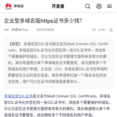
开发者
返
企业型多域名版https证书多少钱？
回
沃通WoTrus
2023/06/25
2.7k+
举
报
【摘要】 多域名型SSL证书英文名为Multi Domain SSL Certifi
cate，多域名型SSL证书允许您在同一张SSL证书中，添加多
个需要保护的域名，可以为您在证书管理方面带来非常大的便
个
利。其价格通常比单个申请域名证书要便宜，适合拥有多个不
同域名的用户申请。企业型（OV）多域名型SSL证书在申请时
我
人
需要验证企业的真实信息，核实申请单位是一个真实存在的合
法实体，用户可以在证书详情里面查看到公...
的
主
多域名型SSL证书
英文名为Multi Domain SSL Certificate，多域名
开
页
型SSL证书允许您在同一张SSL证书中，添加多个需要保护的域名，
可以为您在证书管理方面带来非常大的便利。其价格通常比单个申
发
请域名证书要便宜，适合拥有多个不同域名的用户申请。