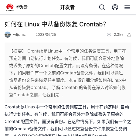
开发者
返
如何在 Linux 中从备份恢复 Crontab？
回
wljslmz
2023/06/25
2.3k+
举
报
【摘要】 Crontab是Linux中一个常用的任务调度工具，用于在
预定时间自动执行计划任务。有时候，我们可能会意外地删除
或丢失了原始的Crontab配置文件，而没有备份。在这种情况
个
下，如果我们有一个之前的Crontab备份文件，我们可以通过
恢复备份文件来恢复任务调度。本文将详细介绍如何在Linux中
我
人
从备份恢复Crontab。 了解 Crontab 的备份在深入讨论如何恢
复Crontab之前，让我们先...
我
的
主
Crontab是Linux中一个常用的任务调度工具，用于在预定时间自动
执行计划任务。有时候，我们可能会意外地删除或丢失了原始的
我
的
开
页
Crontab配置文件，而没有备份。在这种情况下，如果我们有一个之
前的Crontab备份文件，我们可以通过恢复备份文件来恢复任务调
我
的
开
发
度。本文将详细介绍如何在Linux中从备份恢复Crontab。