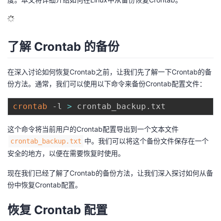
的
Programs
发
者
支
者
我
了解 Crontab 的备份
持
学
的
我
在深入讨论如何恢复Crontab之前，让我们先了解一下Crontab的备
份方法。通常，我们可以使用以下命令来备份Crontab配置文件：
我
堂
博
的
我
crontab
 -l 
>
的
我
客
论
的
我
我
这个命令将当前用户的Crontab配置导出到一个文本文件
技
的
坛
圈
的
我
的
我
中。我们可以将这个备份文件保存在一个
crontab_backup.txt
安全的地方，以便在需要恢复时使用。
术
云
子
直
的
我
课
的
我
现在我们已经了解了Crontab的备份方法，让我们深入探讨如何从备
支
声
播
活
的
程
认
的
我
份中恢复Crontab配置。
持
建
动
关
恢复 Crontab 配置
证
实
的