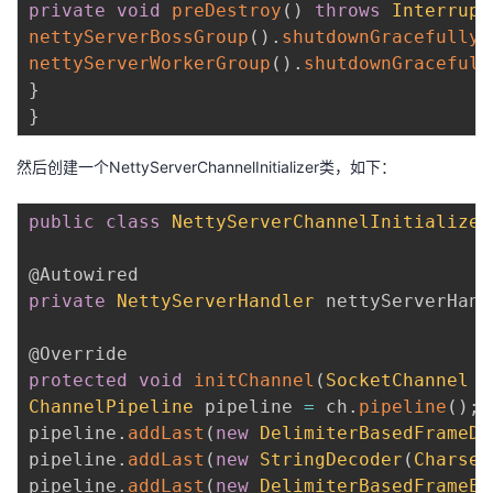
private
void
preDestroy
(
)
throws
Interrupt
nettyServerBossGroup
(
)
.
shutdownGracefully
(
nettyServerWorkerGroup
(
)
.
shutdownGracefull
}
}
然后创建一个NettyServerChannelInitializer类，如下：
public
class
NettyServerChannelInitializer
@Autowired
private
NettyServerHandler
 nettyServerHand
@Override
protected
void
initChannel
(
SocketChannel
 c
ChannelPipeline
 pipeline 
=
 ch
.
pipeline
(
)
;
pipeline
.
addLast
(
new
DelimiterBasedFrameDe
pipeline
.
addLast
(
new
StringDecoder
(
Charset
pipeline
.
addLast
(
new
DelimiterBasedFrameEn