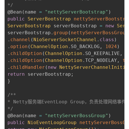
*/
@Bean
(
name 
=
"nettyServerBootstrap"
)
public
ServerBootstrap
nettyServerBootstra
ServerBootstrap
 serverBootstrap 
=
new
Serv
serverBootstrap
.
group
(
nettyServerBossGroup
.
channel
(
NioServerSocketChannel
.
class
)
.
option
(
ChannelOption
.
SO_BACKLOG
,
1024
)
.
childOption
(
ChannelOption
.
SO_KEEPALIVE
,
t
.
childOption
(
ChannelOption
.
TCP_NODELAY
,
tr
.
childHandler
(
new
NettyServerChannelInitia
return
 serverBootstrap
;
}
/**

* Netty服务端EventLoop Group，负责处理网络事件

*/
@Bean
(
name 
=
"nettyServerBossGroup"
)
public
NioEventLoopGroup
nettyServerBossGr