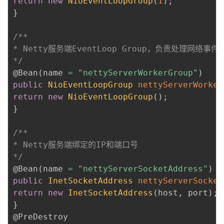
return
new
NioEventLoopGroup
(
1
)
;
}
/**

* Netty服务端EventLoop Group，负责处理网络事件

*/
@Bean
(
name 
=
"nettyServerWorkerGroup"
)
public
NioEventLoopGroup
nettyServerWorker
return
new
NioEventLoopGroup
(
)
;
}
/**

* Netty服务端绑定的IP和端口号

*/
@Bean
(
name 
=
"nettyServerSocketAddress"
)
public
InetSocketAddress
nettyServerSocket
return
new
InetSocketAddress
(
host
,
 port
)
;
}
@PreDestroy