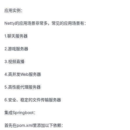
持
建
证
实
的
应用实例：
议
验
收
Netty的应用场景非常多，常见的应用场景有：
藏
1.聊天服务器
2.游戏服务器
3.视频直播
4.高并发Web服务器
5.高性能代理服务器
6.安全、稳定的文件传输服务器
集成Springboot：
首先在pom.xml里添加以下依赖：