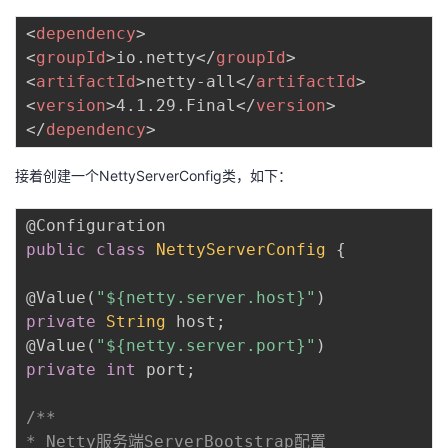
<
dependency
>
<
groupId
>
io.netty
</
groupId
>
<
artifactId
>
netty-all
</
artifactId
>
<
version
>
4.1.29.Final
</
version
>
</
dependency
>
接着创建一个NettyServerConfig类，如下：
@Configuration
public
class
NettyServerConfig
{
@Value
(
"${netty.server.host}"
)
private
String
 host
;
@Value
(
"${netty.server.port}"
)
private
int
 port
;
/**

* Netty服务端ServerBootstrap配置
