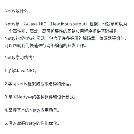
者
Netty是什么：
Netty是一种Java NIO（New input/output）框架，也就是可以为
我
一个高性能、高效、高可扩展性的网络应用程序提供基础架构。
Netty的架构特别灵活，包含了许多好用的解码器、编码器等组件，
的
我
可以帮助我们快速进行网络编程的开发工作。
博
的
我
Netty学习路线：
客
论
的
我
1.了解Java NIO。
坛
圈
的
我
2.学习Netty框架的基本结构和原理。
3.学习Netty中的各种组件和设计模式。
子
直
的
我
4.掌握基本的Netty应用场景。
我
播
活
的
5.深入掌握Netty的性能优化。
我
动
关
的