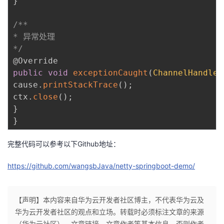
}
/**

* 异常处理

*/
@Override
public
void
exceptionCaught
(
ChannelHandler
cause
.
printStackTrace
(
)
;
ctx
.
close
(
)
;
}
}
完整代码可以参考以下Github地址：
https://github.com/wangsbJava/netty-springboot-demo/
【声明】本内容来自华为云开发者社区博主，不代表华为云及
华为云开发者社区的观点和立场。转载时必须标注文章的来源
（华为云社区）、文章链接、文章作者等基本信息，否则作者