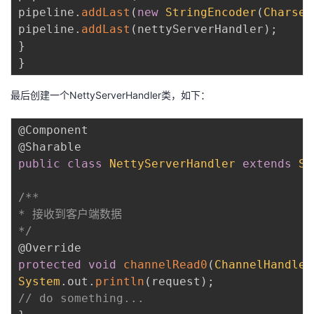
pipeline
.
addLast
(
new
StringEncoder
(
Charset
pipeline
.
addLast
(
nettyServerHandler
)
;
}
}
最后创建一个NettyServerHandler类，如下：
@Component
@Sharable
public
class
NettyServerHandler
extends
Si
/**

* 接收到客户端数据

*/
@Override
protected
void
channelRead0
(
ChannelHandler
System
.
out
.
println
(
request
)
;
// do something...