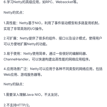
6.学习Netty的高级应用，如RPC、Websocket等。
我
注
的
开
Netty的优点：
的
Programs
发
1.高性能：Netty基于NIO，利用了事件驱动模型和多路复用机制，
支
实现了非常高效的I/O操作。
者
2.可扩展：Netty提供了很多的组件、接口以及设计模式，使得用户
持
学
可以方便地扩展Netty的功能。
我
堂
3.易于使用：Netty使用简单，通过一些很好的编解码器、
ChannelHandler，可以快速构建出高性能的网络应用程序。
的
我
我
4.应用场景广泛：Netty可以应用于各种不同类型的网络应用，包括
Web应用、游戏服务器等。
技
的
的
我
Netty的缺点：
术
云
课
的
我
1.需要深入理解Java NIO，不太友好。
支
声
程
认
的
我
2.不支持HTTP/2。