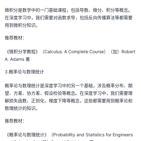
我
注
的
开
微积分是数学中的一门基础课程，包括导数、微分、积分等概念。
在深度学习中，我们需要对函数求导，包括反向传播算法等都需要
的
Programs
发
用到微积分知识。
支
推荐教材：
者
《微积分学教程》（Calculus: A Complete Course）（加）Robert
持
学
A. Adams 著
我
堂
3.概率论与数理统计
的
我
我
概率论与数理统计是深度学习中的另一个基础，涉及概率分布、期
望、方差、协方差、假设检验等概念。在深度学习中，我们需要理
技
的
的
我
解损失函数、正则化、梯度下降等概念，这些都需要用到概率论和
数理统计的知识。
术
云
课
的
我
推荐教材：
支
声
程
认
的
我
《概率论与数理统计》（Probability and Statistics for Engineers