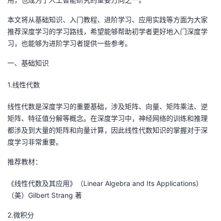
者
本文将从基础知识、入门教程、进阶学习、应用实践等方面为大家
推荐深度学习的学习路线，希望能够帮助初学者更好地入门深度学
我
习，也能够为进阶学习者提供一些参考。
一、基础知识
的
我
1.线性代数
博
的
我
线性代数是深度学习的重要基础，涉及矩阵、向量、矩阵乘法、逆
客
论
的
我
矩阵、特征值分解等概念。在深度学习中，神经网络的训练和推理
都涉及到大量的矩阵和向量计算，因此线性代数知识的掌握对于深
坛
圈
的
我
度学习非常重要。
子
直
的
我
推荐教材：
《线性代数及其应用》（Linear Algebra and Its Applications）
我
播
活
的
（美）Gilbert Strang 著
我
动
关
的
2.微积分