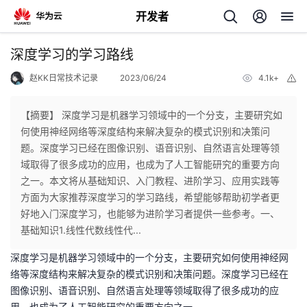
开发者
返
深度学习的学习路线
回
赵KK日常技术记录
2023/06/24
4.1k+
举
报
【摘要】 深度学习是机器学习领域中的一个分支，主要研究如
何使用神经网络等深度结构来解决复杂的模式识别和决策问
题。深度学习已经在图像识别、语音识别、自然语言处理等领
个
域取得了很多成功的应用，也成为了人工智能研究的重要方向
之一。本文将从基础知识、入门教程、进阶学习、应用实践等
我
人
方面为大家推荐深度学习的学习路线，希望能够帮助初学者更
好地入门深度学习，也能够为进阶学习者提供一些参考。一、
的
主
基础知识1.线性代数线性代...
深度学习是机器学习领域中的一个分支，主要研究如何使用神经网
开
页
络等深度结构来解决复杂的模式识别和决策问题。深度学习已经在
图像识别、语音识别、自然语言处理等领域取得了很多成功的应
发
用，也成为了人工智能研究的重要方向之一。