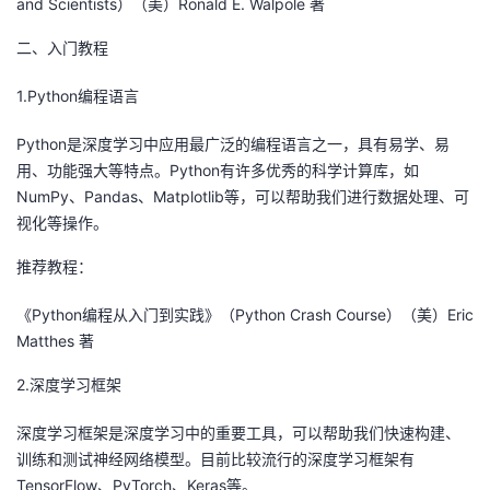
and Scientists）（美）Ronald E. Walpole 著
持
建
证
实
的
二、入门教程
议
验
收
1.Python编程语言
藏
Python是深度学习中应用最广泛的编程语言之一，具有易学、易
用、功能强大等特点。Python有许多优秀的科学计算库，如
NumPy、Pandas、Matplotlib等，可以帮助我们进行数据处理、可
视化等操作。
推荐教程：
《Python编程从入门到实践》（Python Crash Course）（美）Eric
Matthes 著
2.深度学习框架
深度学习框架是深度学习中的重要工具，可以帮助我们快速构建、
训练和测试神经网络模型。目前比较流行的深度学习框架有
TensorFlow、PyTorch、Keras等。