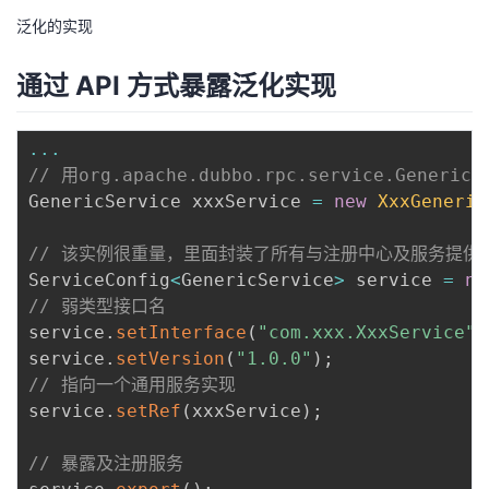
泛化的实现
通过 API 方式暴露泛化实现
...
// 用org.apache.dubbo.rpc.service.Gene
GenericService xxxService 
=
new
XxxGeneric
// 该实例很重量，里面封装了所有与注册中心及服务提供
ServiceConfig
<
GenericService
>
 service 
=
ne
// 弱类型接口名
service
.
setInterface
(
"com.xxx.XxxService"
)
service
.
setVersion
(
"1.0.0"
)
;
// 指向一个通用服务实现
service
.
setRef
(
xxxService
)
;
// 暴露及注册服务