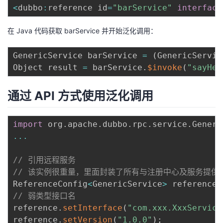
<
dubbo
:
reference id
=
"barService"
interface
我
注
的
开
在 Java 代码获取 barService 并开始泛化调用：
的
Programs
发
GenericService barService 
=
(
GenericServic
支
者
Object result 
=
 barService
.
$invoke
(
"sayHel
持
学
通过 API 方式使用泛化调用
我
堂
import
 org
.
apache
.
dubbo
.
rpc
.
service
.
Generi
的
我
我
...
技
的
的
我
// 引用远程服务
// 该实例很重量，里面封装了所有与注册中心及服务提供
术
云
课
的
我
ReferenceConfig
<
GenericService
>
 reference 
// 弱类型接口名
支
声
程
认
的
我
reference
.
setInterface
(
"com.xxx.XxxService
reference
.
setVersion
(
"1.0.0"
)
;