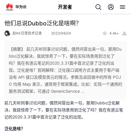
开发者
返
他们总说Dubbo泛化是啥啊？
回
赵KK日常技术记录
2023/06/24
4.4k+
举
报
【摘要】 前几天听同事讨论问题，偶然间冒出来一句，那用Du
bbo泛化解决，我就惊奇了一下，要在实际场景用到泛化了
吗？我在有道云笔记的2020.3.31篇中首次记录了泛化的出
个
现。泛化是啥？官网解释：泛化接口调用方式主要用于客户端
没有 API 接口及模型类元的情况，参数及返回值中的所有 POJ
我
人
O 均用 Map 表示，通常用于框架集成，比如：实现一个通用的
服务测试框架，可通过 GenericService ...
的
主
前几天听同事讨论问题，偶然间冒出来一句，那用Dubbo泛化解
决，我就惊奇了一下，要在实际场景用到泛化了吗？我在有道云笔
开
页
记的2020.3.31篇中首次记录了泛化的出现。
发
泛化是啥？