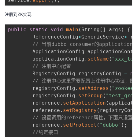
service
.
export
(
)
;
注册到ZK实现
public
static
void
main
(
String
[
]
 args
)
{
        ReferenceConfig
<
GenericService
>
 re
// 当前dubbo consumer的applicat
        ApplicationConfig applicationConfi
        applicationConfig
.
setName
(
"xxx_tes
// 注册中心配置
        RegistryConfig registryConfig 
=
ne
// 注册中心这里需要配置上注册中心协议，例如下
        registryConfig
.
setAddress
(
"zookeep
        registryConfig
.
setGroup
(
"test_grou
        reference
.
setApplication
(
applicati
        reference
.
setRegistry
(
registryConf
// 设置调用的reference属性，下面只设
        reference
.
setProtocol
(
"dubbo"
)
;
//约定接口