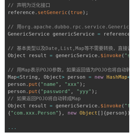
持
建
证
实
的
// 声明为泛化接口
reference
.
setGeneric
(
true
)
;
议
验
收
// 用org.apache.dubbo.rpc.service.Gene
藏
GenericService genericService 
=
 reference
.
// 基本类型以及Date,List,Map等不需要转换，直接调
Object result 
=
 genericService
.
$invoke
(
"sa
// 用Map表示POJO参数，如果返回值为POJO也将自动转成
Map
<
String
,
 Object
>
 person 
=
new
HashMap
<
S
person
.
put
(
"name"
,
"xxx"
)
;
person
.
put
(
"password"
,
"yyy"
)
;
// 如果返回POJO将自动转成Map
Object result 
=
 genericService
.
$invoke
(
"fi
{
"com.xxx.Person"
}
,
new
Object
[
]
{
person
}
)
;
...