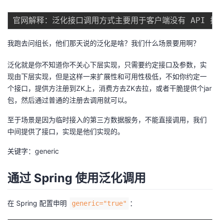
者
我
我跑去问组长，他们那天说的泛化是啥？我们什么场景要用啊？
泛化就是你不知道你不关心下层实现，只需要约定接口及参数，实
的
我
现由下层实现，但是这样一来扩展性和可用性极低，不如你约定一
个接口，提供方注册到ZK上，消费方去ZK去拉，或者干脆提供个jar
博
的
我
包，然后通过普通的注册去调用就可以。
客
论
的
我
至于场景是因为临时接入的第三方数据服务，不能直接调用，我们
中间提供了接口，实现是他们实现的。
坛
圈
的
我
关键字：generic
子
直
的
我
通过 Spring 使用泛化调用
我
播
活
的
在 Spring 配置申明
：
generic="true"
我
动
关
的