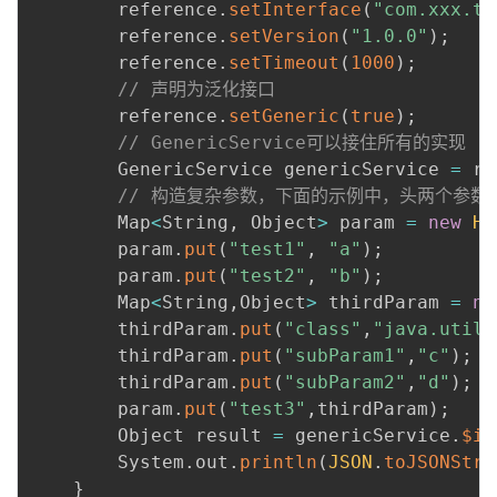
        reference
.
setInterface
(
"com.xxx.te
        reference
.
setVersion
(
"1.0.0"
)
;
        reference
.
setTimeout
(
1000
)
;
// 声明为泛化接口
        reference
.
setGeneric
(
true
)
;
// GenericService可以接住所有的实现
        GenericService genericService 
=
 re
// 构造复杂参数，下面的示例中，头两个参数为
        Map
<
String
,
 Object
>
 param 
=
new
Ha
        param
.
put
(
"test1"
,
"a"
)
;
        param
.
put
(
"test2"
,
"b"
)
;
        Map
<
String
,
Object
>
 thirdParam 
=
ne
        thirdParam
.
put
(
"class"
,
"java.util.
        thirdParam
.
put
(
"subParam1"
,
"c"
)
;
        thirdParam
.
put
(
"subParam2"
,
"d"
)
;
        param
.
put
(
"test3"
,
thirdParam
)
;
        Object result 
=
 genericService
.
$in
        System
.
out
.
println
(
JSON
.
toJSONStri
}