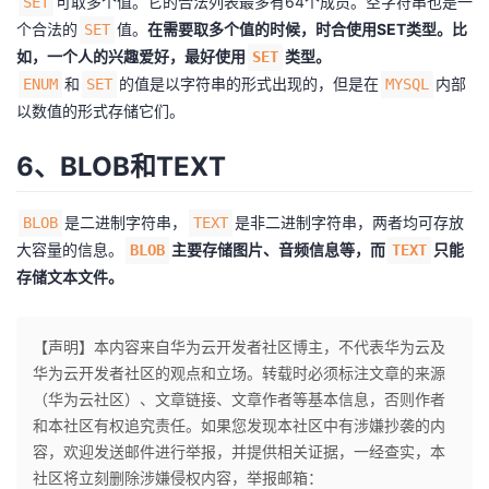
可取多个值。它的合法列表最多有64个成员。空字符串也是一
SET
持
建
证
实
的
个合法的
值。
在需要取多个值的时候，时合使用SET类型。比
SET
如，一个人的兴趣爱好，最好使用
类型。
SET
议
验
收
和
的值是以字符串的形式出现的，但是在
内部
ENUM
SET
MYSQL
以数值的形式存储它们。
藏
6、BLOB和TEXT
是二进制字符串，
是非二进制字符串，两者均可存放
BLOB
TEXT
大容量的信息。
主要存储图片、音频信息等，而
只能
BLOB
TEXT
存储文本文件。
【声明】本内容来自华为云开发者社区博主，不代表华为云及
华为云开发者社区的观点和立场。转载时必须标注文章的来源
（华为云社区）、文章链接、文章作者等基本信息，否则作者
和本社区有权追究责任。如果您发现本社区中有涉嫌抄袭的内
容，欢迎发送邮件进行举报，并提供相关证据，一经查实，本
社区将立刻删除涉嫌侵权内容，举报邮箱：