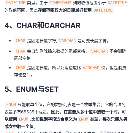
类型。由于
列的取值范围小于
DATETIME
TIMESTAMP
DATETIME
我
注
的
开
的取值范围，因此
存储范围较大的日期最好使用
DATETIME
的
Programs
发
4、CHAR和CARCHAR
支
者
是固定长度字符,
是可变长度字符。
CHAR
VARCHAR
持
学
会自动删除插入数据的尾部空格，
不会删除
CHAR
VARCHAR
尾部空格
我
堂
是固定长度，所以处理速度比
快，但是浪费
CHAR
VARCHAR
存储空间。
的
我
我
5、ENUM与SET
技
的
的
我
只能取单个值，它的数据列表是一个枚举集合。它的合法列
ENUM
术
云
课
的
我
表最多有65535个成员。因此，
在需要从多个值中选取一个时，可
以使用
.比如性别字段适合定义为
类型，每次只能从男
ENUM
ENUM
支
声
程
认
的
我
或女中取一个值。