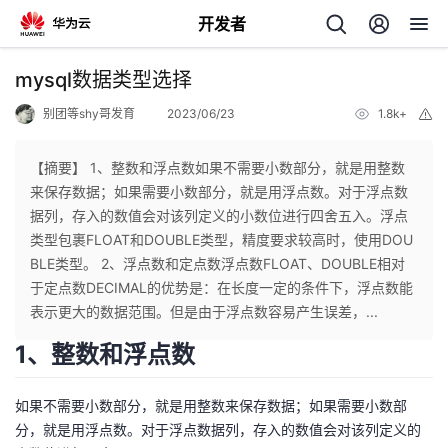
开发者
返
mysql数据类型选择
回
别团等shy哥发育
2023/06/23
1.8k+
举
报
【摘要】 1、整数和浮点数如果不需要小数部分，就是用整数
来保存数据；如果需要小数部分，就是用浮点数。对于浮点数
据列，存入的数值会对该列定义的小数位进行四舍五入。浮点
个
类型包裹FLOAT和DOUBLE类型，精度要求较高时，使用DOU
BLE类型。 2、浮点数和定点数浮点数FLOAT、DOUBLE相对
我
人
于定点数DECIMAL的优势是：在长度一定的条件下，浮点数能
表示更大的数据范围。但是由于浮点数容易产生误差，...
的
主
1、整数和浮点数
开
页
如果不需要小数部分，就是用整数来保存数据；如果需要小数部
分，就是用浮点数。对于浮点数据列，存入的数值会对该列定义的
发