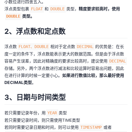
小数位进行四舍五入。
浮点类型包裹
和
类型，
精度要求较高时，使用
FLOAT
DOUBLE
者
类型。
DOUBLE
我
2、浮点数和定点数
的
我
浮点数
相对于定点数
的优势是：在长
FLOAT、DOUBLE
DECIMAL
博
的
我
度一定的条件下，浮点数能表示更大的数据范围。但是由于浮点数
容易产生误差，因此对精确度的要求比较高时，建议使用
DECIMAL
客
论
的
我
存储。另外，两个浮点数进行减法和比较运算时容易出问题，因此
在进行计算的时候一定要小心。
如果进行数值比较，那么最好使用
坛
圈
的
我
DECIMAL类型
。
子
直
的
我
3、日期与时间类型
我
播
活
的
若只需要记录年份，用
类型
YEAR
若只需要记录时间，则只需使用TIME类型
我
动
关
的
若同时需要记录日期和时间，则可以使用
或者
TIMESTAMP