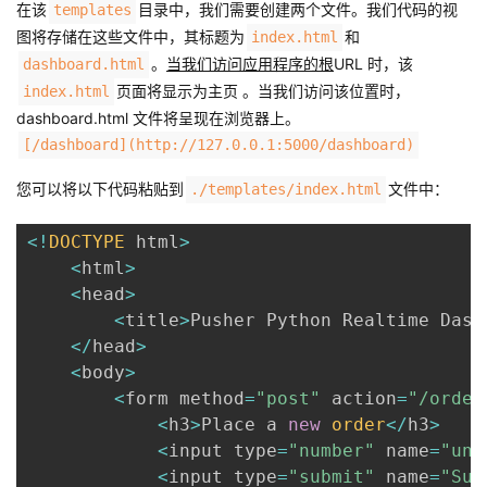
在该
目录中，我们需要创建两个文件。我们代码的视
templates
图将存储在这些文件中，其标题为
和
index.html
。
当我们访问应用程序的根
URL 时，该
dashboard.html
页面将显示为主页 。当我们访问该位置时，
index.html
dashboard.html 文件将呈现在浏览器上。
[/dashboard](http://127.0.0.1:5000/dashboard)
您可以将以下代码粘贴到
文件中：
./templates/index.html
<
!
DOCTYPE
 html
>
<
html
>
<
head
>
<
title
>
Pusher Python Realtime Dash
<
/
head
>
<
body
>
<
form method
=
"post"
 action
=
"/order
<
h3
>
Place a 
new
order
<
/
h3
>
<
input type
=
"number"
 name
=
"uni
<
input type
=
"submit"
 name
=
"Sub