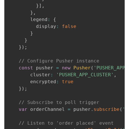
}
]
,
}
,
        legend
:
{
          display
:
false
}
}
}
)
;
// Configure Pusher instance
const
 pusher 
=
new
Pusher
(
'PUSHER_APP_
        cluster
:
'PUSHER_APP_CLUSTER'
,
        encrypted
:
true
}
)
;
// Subscribe to poll trigger
var
 orderChannel 
=
 pusher
.
subscribe
(
'o
// Listen to 'order placed' event