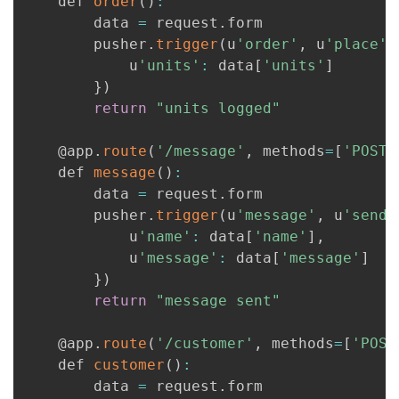
    def 
order
(
)
:
        data 
=
 request
.
form

        pusher
.
trigger
(
u
'order'
,
 u
'place'
,
            u
'units'
:
 data
[
'units'
]
}
)
return
"units logged"
    @app
.
route
(
'/message'
,
 methods
=
[
'POST'
    def 
message
(
)
:
        data 
=
 request
.
form

        pusher
.
trigger
(
u
'message'
,
 u
'send'
            u
'name'
:
 data
[
'name'
]
,
            u
'message'
:
 data
[
'message'
]
}
)
return
"message sent"
    @app
.
route
(
'/customer'
,
 methods
=
[
'POST
    def 
customer
(
)
:
        data 
=
 request
.
form
