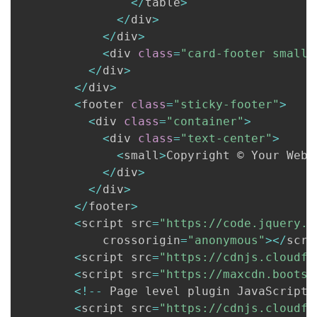
<
/
table
>
<
/
div
>
<
/
div
>
<
div 
class
=
"card-footer small 
<
/
div
>
<
/
div
>
<
footer 
class
=
"sticky-footer"
>
<
div 
class
=
"container"
>
<
div 
class
=
"text-center"
>
<
small
>
Copyright © Your Webs
<
/
div
>
<
/
div
>
<
/
footer
>
<
script src
=
"https://code.jquery.c
            crossorigin
=
"anonymous"
>
<
/
scri
<
script src
=
"https://cdnjs.cloudfl
<
script src
=
"https://maxcdn.bootst
<
!
--
 Page level plugin JavaScript
-
<
script src
=
"https://cdnjs.cloudfl