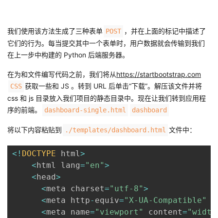
我们使用该方法生成了三种表单
，并在上面的标记中描述了
POST
它们的行为。每当提交其中一个表单时，用户数据就会传输到我们
在上一步中构建的 Python 后端服务器。
在为和文件编写代码之前，我们将从
https://startbootstrap.com
获取一些和 JS 。转到 URL 后单击“下载”。解压该文件并将
CSS
css 和 js 目录放入我们项目的静态目录中。现在让我们转到应用程
序的前端。
dashboard-single.html
dashboard
将以下内容粘贴到
文件中：
./templates/dashboard.html
<
!
DOCTYPE
 html
>
<
html lang
=
"en"
>
<
head
>
<
meta charset
=
"utf-8"
>
<
meta http
-
equiv
=
"X-UA-Compatible"
 c
<
meta name
=
"viewport"
 content
=
"width