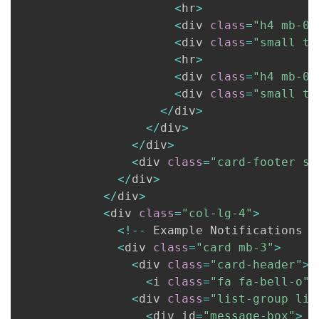
<
hr
>
<
div 
class
=
"h4 mb-0 
<
div 
class
=
"small te
<
hr
>
<
div 
class
=
"h4 mb-0 
<
div 
class
=
"small te
<
/
div
>
<
/
div
>
<
/
div
>
<
div 
class
=
"card-footer sm
<
/
div
>
<
/
div
>
<
div 
class
=
"col-lg-4"
>
<
!
--
 Example Notifications C
<
div 
class
=
"card mb-3"
>
<
div 
class
=
"card-header"
>
<
i 
class
=
"fa fa-bell-o"
>
<
div 
class
=
"list-group lis
<
div id
=
"message-box"
>