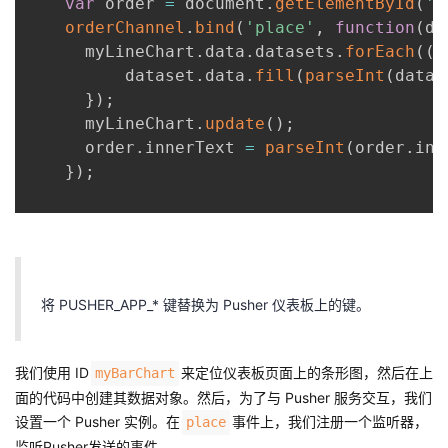
var
 order 
=
 document
.
getElementById
(
'o
orderChannel
.
bind
(
'place'
,
function
(
da
      myLineChart
.
data
.
datasets
.
forEach
(
(
d
          dataset
.
data
.
fill
(
parseInt
(
data
.
}
)
;
      myLineChart
.
update
(
)
;
      order
.
innerText 
=
parseInt
(
order
.
inn
}
)
;
将 PUSHER_APP_* 键替换为 Pusher 仪表板上的键。
我们使用 ID
来定位仪表板页面上的条形图，然后在上
myBarChart
面的代码中创建其数据对象。然后，为了与 Pusher 服务交互，我们
设置一个 Pusher 实例。在
事件上，我们注册一个监听器，
place
监听Pusher发送的事件。