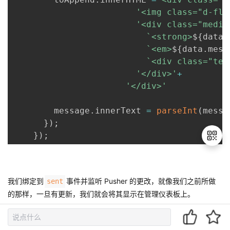
'<img class="d-fle
'<div class="media
`
<strong>
${
data
.
`
<em>
${
data
.
mess
`
<div class="tex
'</div>'
+
'</div>'
        message
.
innerText 
=
parseInt
(
messa
}
)
;
}
)
;
退
我们绑定到
事件并监听 Pusher 的更改，就像我们之前所做
sent
出
的那样，一旦有更新，我们就会将其显示在管理仪表板上。
登
录
最后，将以下代码插入到文件中
：
./static/js/customer.js