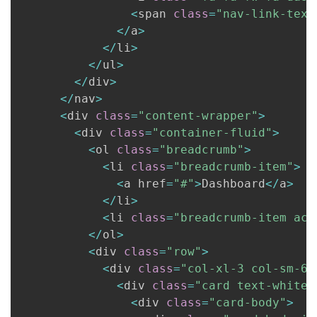
<
span 
class
=
"nav-link-text
<
/
a
>
<
/
li
>
<
/
ul
>
<
/
div
>
<
/
nav
>
<
div 
class
=
"content-wrapper"
>
<
div 
class
=
"container-fluid"
>
<
ol 
class
=
"breadcrumb"
>
<
li 
class
=
"breadcrumb-item"
>
<
a href
=
"#"
>
Dashboard
<
/
a
>
<
/
li
>
<
li 
class
=
"breadcrumb-item act
<
/
ol
>
<
div 
class
=
"row"
>
<
div 
class
=
"col-xl-3 col-sm-6 
<
div 
class
=
"card text-white 
<
div 
class
=
"card-body"
>