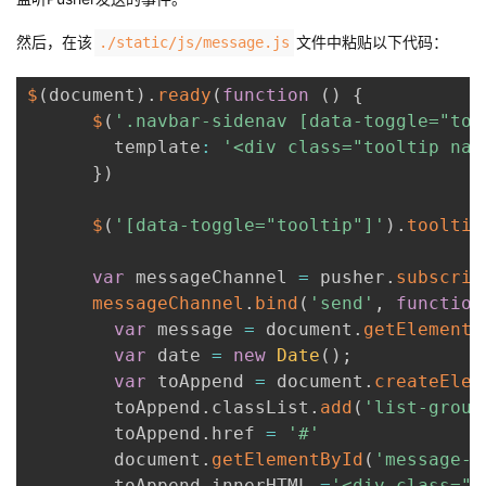
然后，在该
文件中粘贴以下代码：
./static/js/message.js
$
(
document
)
.
ready
(
function
(
)
{
$
(
'.navbar-sidenav [data-toggle="too
        template
:
'<div class="tooltip nav
}
)
$
(
'[data-toggle="tooltip"]'
)
.
tooltip
var
 messageChannel 
=
 pusher
.
subscrib
messageChannel
.
bind
(
'send'
,
function
var
 message 
=
 document
.
getElementB
var
 date 
=
new
Date
(
)
;
var
 toAppend 
=
 document
.
createElem
        toAppend
.
classList
.
add
(
'list-group
        toAppend
.
href 
=
'#'
        document
.
getElementById
(
'message-b
        toAppend
.
innerHTML 
=
'<div class="m