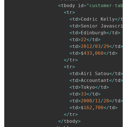
<
tbody id
=
"customer-tabl
<
tr
>
<
td
>
Cedric Kelly
<
/
td
<
td
>
Senior Javascrip
<
td
>
Edinburgh
<
/
td
>
<
td
>
22
<
/
td
>
<
td
>
2012
/
03
/
29
<
/
td
>
<
td
>
$
433
,
060
<
/
td
>
<
/
tr
>
<
tr
>
<
td
>
Airi Satou
<
/
td
>
<
td
>
Accountant
<
/
td
>
<
td
>
Tokyo
<
/
td
>
<
td
>
33
<
/
td
>
<
td
>
2008
/
11
/
28
<
/
td
>
<
td
>
$
162
,
700
<
/
td
>
<
/
tr
>
<
/
tbody
>