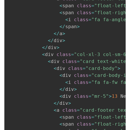
<
span 
class
=
"float-left"
<
span 
class
=
"float-right
<
i 
class
=
"fa fa-angle-
<
/
span
>
<
/
a
>
<
/
div
>
<
/
div
>
<
div 
class
=
"col-xl-3 col-sm-6 
<
div 
class
=
"card text-white 
<
div 
class
=
"card-body"
>
<
div 
class
=
"card-body-ic
<
i 
class
=
"fa fa-fw fa-
<
/
div
>
<
div 
class
=
"mr-5"
>
13
 New
<
/
div
>
<
a 
class
=
"card-footer text
<
span 
class
=
"float-left"
<
span 
class
=
"float-right