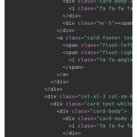
<
div 
class
=
"card-body-ic
<
i 
class
=
"fa fa-fw fa-
<
/
div
>
<
div 
class
=
"mr-5"
>
<
span 
<
/
div
>
<
a 
class
=
"card-footer text
<
span 
class
=
"float-left"
<
span 
class
=
"float-right
<
i 
class
=
"fa fa-angle-
<
/
span
>
<
/
a
>
<
/
div
>
<
/
div
>
<
div 
class
=
"col-xl-3 col-sm-6 
<
div 
class
=
"card text-white 
<
div 
class
=
"card-body"
>
<
div 
class
=
"card-body-ic
<
i 
class
=
"fa fa-fw fa-
<
/
div
>