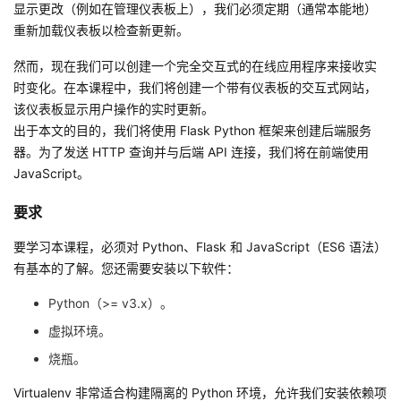
显示更改（例如在管理仪表板上），我们必须定期（通常本能地）
重新加载仪表板以检查新更新。
者
然而，现在我们可以创建一个完全交互式的在线应用程序来接收实
我
时变化。在本课程中，我们将创建一个带有仪表板的交互式网站，
该仪表板显示用户操作的实时更新。
的
我
出于本文的目的，我们将使用 Flask Python 框架来创建后端服务
器。为了发送 HTTP 查询并与后端 API 连接，我们将在前端使用
博
的
我
JavaScript。
客
论
的
我
要求
要学习本课程，必须对 Python、Flask 和 JavaScript（ES6 语法）
坛
圈
的
我
有基本的了解。您还需要安装以下软件：
子
直
的
我
Python（>= v3.x）。
虚拟环境。
我
播
活
的
烧瓶。
我
动
关
的
Virtualenv 非常适合构建隔离的 Python 环境，允许我们安装依赖项