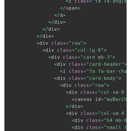
<
i 
class
=
"fa fa-angle-
<
/
span
>
<
/
a
>
<
/
div
>
<
/
div
>
<
/
div
>
<
div 
class
=
"row"
>
<
div 
class
=
"col-lg-8"
>
<
div 
class
=
"card mb-3"
>
<
div 
class
=
"card-header"
>
<
i 
class
=
"fa fa-bar-char
<
div 
class
=
"card-body"
>
<
div 
class
=
"row"
>
<
div 
class
=
"col-sm-8 m
<
canvas id
=
"myBarCha
<
/
div
>
<
div 
class
=
"col-sm-4 t
<
div 
class
=
"h4 mb-0 
<
div 
class
=
"small te