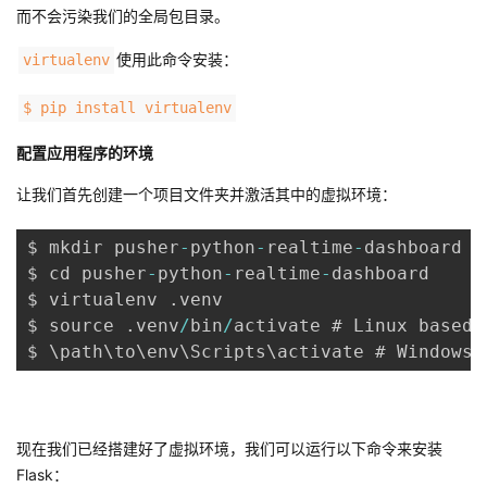
而不会污染我们的全局包目录。
我
注
的
开
使用此命令安装：
virtualenv
的
Programs
发
$ pip install virtualenv
支
者
配置应用程序的环境
持
学
让我们首先创建一个项目文件夹并激活其中的虚拟环境：
我
堂
$ mkdir pusher
-
python
-
realtime
-
dashboard

$ cd pusher
-
python
-
realtime
-
dashboard

的
我
我
$ virtualenv 
.
venv

$ source 
.
venv
/
bin
/
activate # Linux based s
技
的
的
我
术
云
课
的
我
支
声
程
认
的
我
现在我们已经搭建好了虚拟环境，我们可以运行以下命令来安装
Flask：