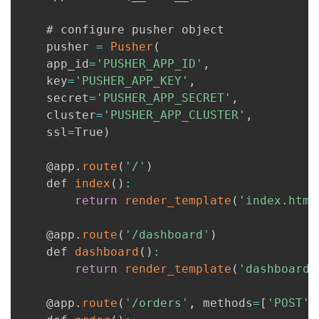
    # configure pusher object

    pusher 
=
Pusher
(
    app_id
=
'PUSHER_APP_ID'
,
    key
=
'PUSHER_APP_KEY'
,
    secret
=
'PUSHER_APP_SECRET'
,
    cluster
=
'PUSHER_APP_CLUSTER'
,
    ssl
=
True
)
    @app
.
route
(
'/'
)
    def 
index
(
)
:
return
render_template
(
'index.html
    @app
.
route
(
'/dashboard'
)
    def 
dashboard
(
)
:
return
render_template
(
'dashboard.
    @app
.
route
(
'/orders'
,
 methods
=
[
'POST'
]