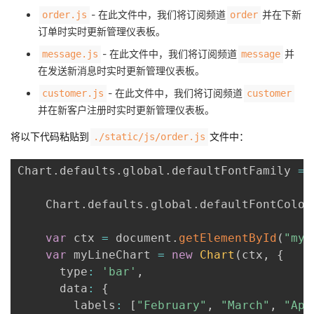
- 在此文件中，我们将订阅频道
并在下新
order.js
order
订单时实时更新管理仪表板。
- 在此文件中，我们将订阅频道
并
message.js
message
在发送新消息时实时更新管理仪表板。
- 在此文件中，我们将订阅频道
customer.js
customer
并在新客户注册时实时更新管理仪表板。
将以下代码粘贴到
文件中：
./static/js/order.js
Chart
.
defaults
.
global
.
defaultFontFamily 
=
    Chart
.
defaults
.
global
.
defaultFontColor
var
 ctx 
=
 document
.
getElementById
(
"myB
var
 myLineChart 
=
new
Chart
(
ctx
,
{
      type
:
'bar'
,
      data
:
{
        labels
:
[
"February"
,
"March"
,
"Apr