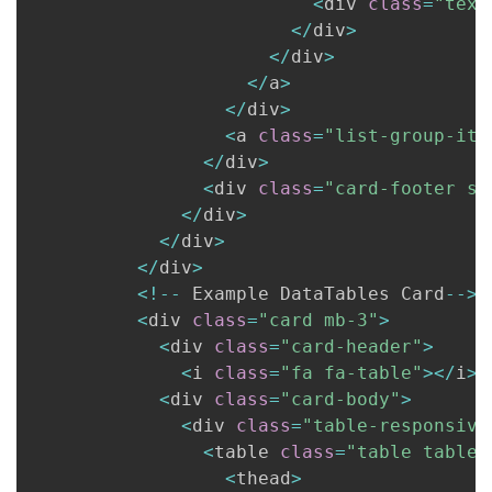
<
div 
class
=
"text
<
/
div
>
<
/
div
>
<
/
a
>
<
/
div
>
<
a 
class
=
"list-group-ite
<
/
div
>
<
div 
class
=
"card-footer sm
<
/
div
>
<
/
div
>
<
/
div
>
<
!
--
 Example DataTables Card
--
>
<
div 
class
=
"card mb-3"
>
<
div 
class
=
"card-header"
>
<
i 
class
=
"fa fa-table"
>
<
/
i
>
 
<
div 
class
=
"card-body"
>
<
div 
class
=
"table-responsive
<
table 
class
=
"table table-
<
thead
>