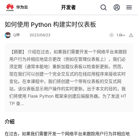
开发者
返
如何使用 Python 构建实时仪表板
回
Q神
2023/06/23
1.6k+
举
报
【摘要】 介绍在过去，如果我们需要开发一个网络平台来跟踪
用户行为并相应地显示更改（例如在管理仪表板上），我们必
须定期（通常本能地）重新加载仪表板以检查新更新。然而，
个
现在我们可以创建一个完全交互式的在线应用程序来接收实时
变化。在本课程中，我们将创建一个带有仪表板的交互式网
我
人
站，该仪表板显示用户操作的实时更新。出于本文的目的，我
们将使用 Flask Python 框架来创建后端服务器。为了发送 HT
的
主
TP 查...
开
页
介绍
发
在过去，如果我们需要开发一个网络平台来跟踪用户行为并相应地