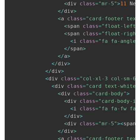
<
div 
class
=
"mr-5"
>
11
 New
<
/
div
>
<
a 
class
=
"card-footer text
<
span 
class
=
"float-left"
<
span 
class
=
"float-right
<
i 
class
=
"fa fa-angle-
<
/
span
>
<
/
a
>
<
/
div
>
<
/
div
>
<
div 
class
=
"col-xl-3 col-sm-6 
<
div 
class
=
"card text-white 
<
div 
class
=
"card-body"
>
<
div 
class
=
"card-body-ic
<
i 
class
=
"fa fa-fw fa-
<
/
div
>
<
div 
class
=
"mr-5"
>
<
span 
<
/
div
>
<
a 
class
=
"card-footer text