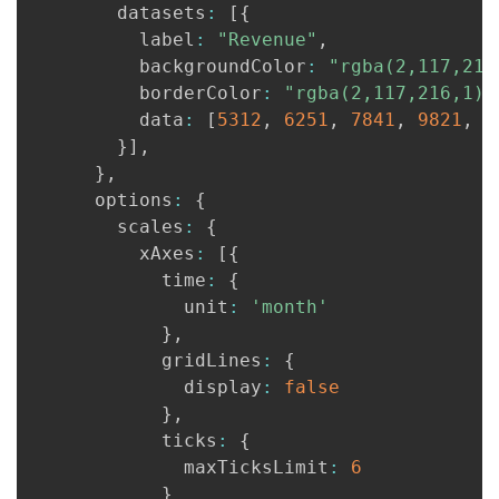
        datasets
:
[
{
          label
:
"Revenue"
,
          backgroundColor
:
"rgba(2,117,216
          borderColor
:
"rgba(2,117,216,1)"
          data
:
[
5312
,
6251
,
7841
,
9821
,
1
}
]
,
}
,
      options
:
{
        scales
:
{
          xAxes
:
[
{
            time
:
{
              unit
:
'month'
}
,
            gridLines
:
{
              display
:
false
}
,
            ticks
:
{
              maxTicksLimit
:
6
}