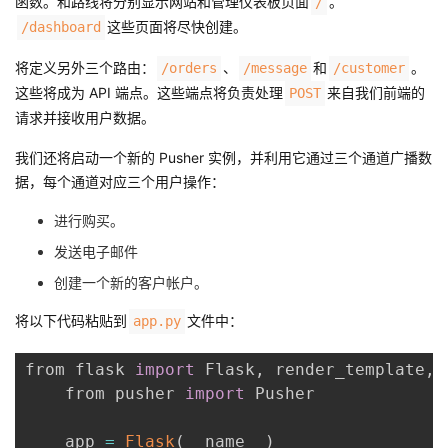
函数。和路线将分别显示网站和管理仪表板页面
。
/
这些页面将尽快创建。
/dashboard
将定义另外三个路由：
、
和
。
/orders
/message
/customer
这些将成为 API 端点。这些端点将负责处理
来自我们前端的
POST
请求并接收用户数据。
我们还将启动一个新的 Pusher 实例，并利用它通过三个通道广播数
据，每个通道对应三个用户操作：
进行购买。
发送电子邮件
创建一个新的客户帐户。
将以下代码粘贴到
文件中：
app.py
from flask 
import
 Flask
,
 render_template
,
 
    from pusher 
import
 Pusher

    app 
=
Flask
(
__name__
)