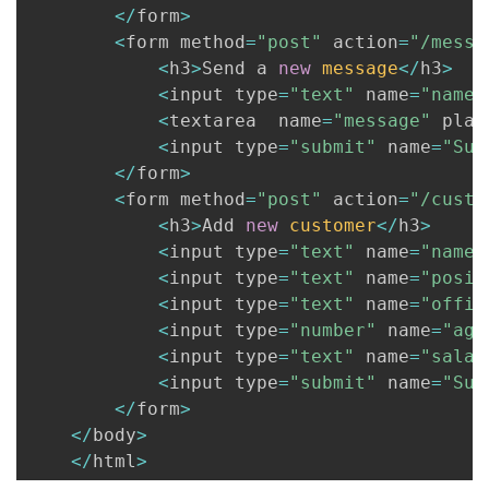
<
/
form
>
<
form method
=
"post"
 action
=
"/messa
<
h3
>
Send a 
new
message
<
/
h3
>
<
input type
=
"text"
 name
=
"name"
<
textarea  name
=
"message"
 plac
<
input type
=
"submit"
 name
=
"Sub
<
/
form
>
<
form method
=
"post"
 action
=
"/custo
<
h3
>
Add 
new
customer
<
/
h3
>
<
input type
=
"text"
 name
=
"name"
<
input type
=
"text"
 name
=
"posit
<
input type
=
"text"
 name
=
"offic
<
input type
=
"number"
 name
=
"age
<
input type
=
"text"
 name
=
"salar
<
input type
=
"submit"
 name
=
"Sub
<
/
form
>
<
/
body
>
<
/
html
>