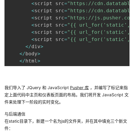
<
script src
=
"https://cdn.datatable
<
script src
=
"https://cdn.datatable
<
script src
=
"https://js.pusher.com
<
script src
=
"{{ url_for('static', 
<
script src
=
"{{ url_for('static', 
<
script src
=
"{{ url_for('static', 
<
/
div
>
<
/
body
>
<
/
html
>
我们导入了 JQuery 和 JavaScript
Pusher 库
，并编写了标记来指
定上面代码中主页和仪表板页面的布局。我们将开发 JavaScript 文
件来处理下一阶段的实时变化。
与后端通信
在static目录下，新建一个名为js的文件夹，并在其中填充三个新文
件：