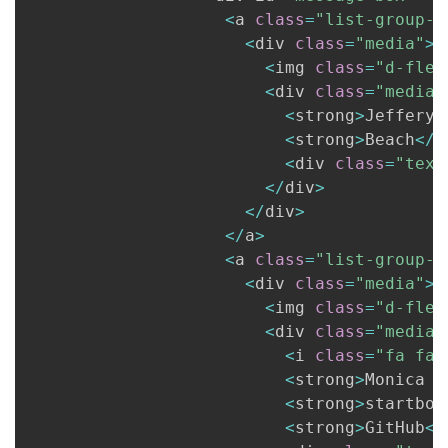
<
a 
class
=
"list-group-i
<
div 
class
=
"media"
>
<
img 
class
=
"d-flex
<
div 
class
=
"media-
<
strong
>
Jeffery 
<
strong
>
Beach
<
/
s
<
div 
class
=
"text
<
/
div
>
<
/
div
>
<
/
a
>
<
a 
class
=
"list-group-i
<
div 
class
=
"media"
>
<
img 
class
=
"d-flex
<
div 
class
=
"media-
<
i 
class
=
"fa fa-
<
strong
>
Monica D
<
strong
>
startboo
<
strong
>
GitHub
<
/