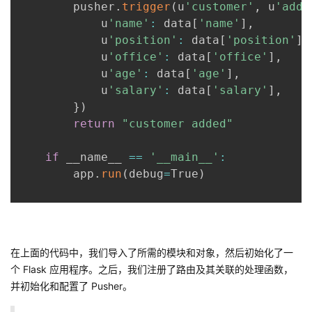
        pusher
.
trigger
(
u
'customer'
,
 u
'add'
            u
'name'
:
 data
[
'name'
]
,
            u
'position'
:
 data
[
'position'
]
,
            u
'office'
:
 data
[
'office'
]
,
            u
'age'
:
 data
[
'age'
]
,
            u
'salary'
:
 data
[
'salary'
]
,
}
)
return
"customer added"
if
 __name__ 
==
'__main__'
:
        app
.
run
(
debug
=
True
)
在上面的代码中，我们导入了所需的模块和对象，然后初始化了一
个 Flask 应用程序。之后，我们注册了路由及其关联的处理函数，
并初始化和配置了 Pusher。