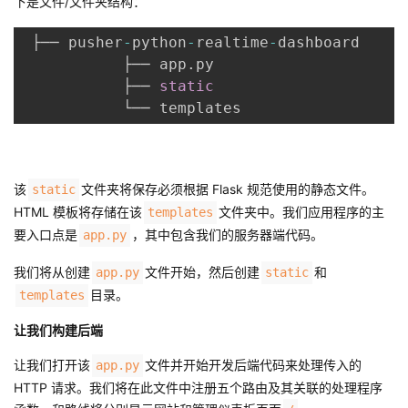
下是文件/文件夹结构：
 ├── pusher
-
python
-
realtime
-
dashboard

           ├── app
.
py

           ├── 
static
该
文件夹将保存必须根据 Flask 规范使用的静态文件。
static
HTML 模板将存储在该
文件夹中。我们应用程序的主
templates
要入口点是
，其中包含我们的服务器端代码。
app.py
我们将从创建
文件开始，然后创建
和
app.py
static
目录。
templates
让我们构建后端
让我们打开该
文件并开始开发后端代码来处理传入的
app.py
HTTP 请求。我们将在此文件中注册五个路由及其关联的处理程序