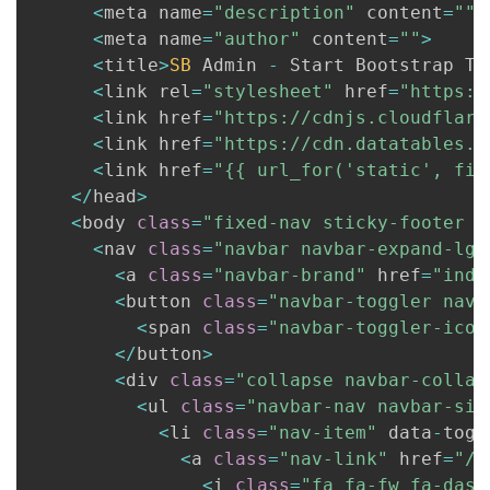
<
meta name
=
"description"
 content
=
""
>
<
meta name
=
"author"
 content
=
""
>
<
title
>
SB
 Admin 
-
 Start Bootstrap Te
<
link rel
=
"stylesheet"
 href
=
"https:/
<
link href
=
"https://cdnjs.cloudflare
<
link href
=
"https://cdn.datatables.n
<
link href
=
"{{ url_for('static', fil
<
/
head
>
<
body 
class
=
"fixed-nav sticky-footer b
<
nav 
class
=
"navbar navbar-expand-lg 
<
a 
class
=
"navbar-brand"
 href
=
"inde
<
button 
class
=
"navbar-toggler navb
<
span 
class
=
"navbar-toggler-icon
<
/
button
>
<
div 
class
=
"collapse navbar-collap
<
ul 
class
=
"navbar-nav navbar-sid
<
li 
class
=
"nav-item"
 data
-
togg
<
a 
class
=
"nav-link"
 href
=
"/d
<
i 
class
=
"fa fa-fw fa-dash