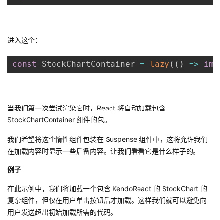
持
建
证
实
的
议
验
收
进入这个：
藏
const
 StockChartContainer 
=
lazy
(
(
)
=>
imp
当我们第一次尝试渲染它时，React 将自动加载包含
StockChartContainer 组件的包。
我们希望将这个惰性组件包装在 Suspense 组件中，这将允许我们
在加载内容时显示一些后备内容。让我们看看它是什么样子的。
例子
在此示例中，我们将加载一个包含 KendoReact 的 StockChart 的
复杂组件，但仅在用户单击按钮后才加载。这样我们就可以避免向
用户发送超出初始加载所需的代码。