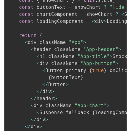
const
{
 showChart 
}
=
this
.
state
;
const
 buttonText 
=
 showChart 
?
"Hide S
const
 chartComponent 
=
 showChart 
?
<
St
const
 loadingComponent 
=
<
div
>
Loading
.
return
(
<
div className
=
"App"
>
<
header className
=
"App-header"
>
<
h1 className
=
"App-title"
>
Stock 
<
div className
=
"App-button"
>
<
Button primary
=
{
true
}
 onClick
{
buttonText
}
<
/
Button
>
<
/
div
>
<
/
header
>
<
div className
=
"App-chart"
>
<
Suspense fallback
=
{
loadingCompo
<
/
div
>
<
/
div
>