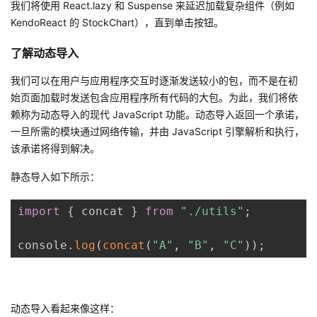
我们将使用 React.lazy 和 Suspense 来延迟加载复杂组件（例如
KendoReact 的 StockChart），直到单击按钮。
者
了解动态导入
我
我们可以在用户与应用程序交互时逐渐发送较小的包，而不是在初
的
我
始页面加载时发送包含应用程序所有代码的大包。为此，我们将依
赖称为动态导入的现代 JavaScript 功能。动态导入返回一个承诺，
博
的
我
一旦所需的模块通过网络传输，并由 JavaScript 引擎解析和执行，
该承诺将得到解决。
客
论
的
我
静态导入如下所示：
坛
圈
的
我
import
{
 concat 
}
from
"./utils"
;
子
直
的
我
console
.
log
(
concat
(
"A"
,
"B"
,
"C"
)
)
;
我
播
活
的
我
动
关
的
动态导入看起来像这样：