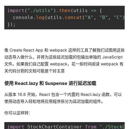
我
注
的
开
import
(
"./utils"
)
.
then
(
utils
=>
{
  console
.
log
(
utils
.
concat
(
"A"
,
"B"
,
"C"
)
)
的
Programs
发
}
)
;
支
者
持
学
像 Create React App 和 webpack 这样的工具了解我们试图用这些
动态导入做什么，并将为这些延迟加载的包输出单独的 JavaScript
我
堂
文件。如果我们自己配置 webpack，花一些时间阅读 webpack 有
关代码分割的文档可能是个好主意
的
我
我
使用 React.lazy 和 Suspense 进行延迟加载
技
的
的
我
从版本 16.6 开始，React 包含一个内置的 React.lazy 函数，可以
使用动态导入轻松地将应用程序拆分为延迟加载的组件。
术
云
课
的
我
你可以这样转：
支
声
程
认
的
我
import
 StockChartContainer 
from
"./StockCh