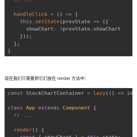
handleClick
=
(
)
=>
{
this
.
setState
(
prevState
=>
(
{
      showChart
:
!
prevState
.
showChart

}
)
)
;
}
;
}
现在我们只需要把它们放在 render 方法中：
const
 StockChartContainer 
=
lazy
(
(
)
=>
imp
class
App
extends
Component
{
// ...
render
(
)
{