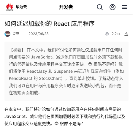
开发者
返
如何延迟加载你的 React 应用程序
回
Q神
2023/06/23
2.2k+
举
报
【摘要】 在本文中，我们将讨论如何通过仅加载用户在任何时
间点需要的 JavaScript、减少他们在页面加载时必须下载和执
行的代码量以及使应用程序交互速度更快。😎 很酷不是吗？我
个
们将使用 React.lazy 和 Suspense 来延迟加载复杂组件（例如
KendoReact 的 StockChart），直到单击按钮。了解动态导入
我
人
我们可以在用户与应用程序交互时逐渐发送较小的包，而不是
在初始页面加载...
的
主
在本文中，我们将讨论如何通过仅加载用户在任何时间点需要的
开
页
JavaScript、减少他们在页面加载时必须下载和执行的代码量以及
使应用程序交互速度更快。😎 很酷不是吗？
发