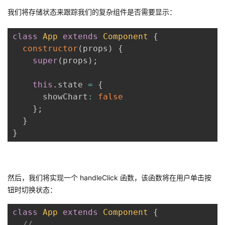
我们将存储状态来跟踪我们的复杂组件是否需要显示：
class
App
extends
Component
{
constructor
(
props
)
{
super
(
props
)
;
this
.
state 
=
{
      showChart
:
false
}
;
}
}
然后，我们将实现一个 handleClick 函数，该函数将在用户单击按
钮时切换状态：
class
App
extends
Component
{
// ...