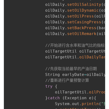
                oilDaily
.
setOilSalinity
(
oi
                oilDaily
.
setOilDynamic
(
oil
                oilDaily
.
setOilPress
(
oilPr
                oilDaily
.
setCasingPress
(
ca
                oilDaily
.
setBackPress
(
back
                oilDaily
.
setOilRemark
(
oilR
//开始进行含水率和油气比的指标计
                oilTargetUtil oilTargetUti
                oilTargetUtil
.
oilDailyTarg
//先获取当前最早的产油日期
                String earlyDate
=
oilDailyD
//重新进行产量预警计算
try
{
                    oilTargetUtil
.
oilProdu
}
catch
(
Exception e
)
{
                    System
.
out
.
println
(
"批