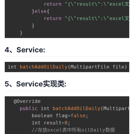
return
"{\"result\":\"excel
}
else
{
return
"{\"result\":\"excel
}
}
4、Service:
int 
batchAddOilDaily
(
MultipartFile file
)
 t
5、Service实现类:
  @Override

public
 int 
batchAddOilDaily
(
MultipartF
        boolean flag
=
false
;
        int result
=
0
;
//存放excel表中所有oilDaily数据