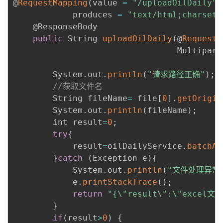
@
RequestMapping
(
value 
=
"/uploadOilDaily"
,
            produces 
=
"text/html;charset=
    @ResponseBody

public
 String 
uploadOilDaily
(
@
RequestP
                                 Multipart
        System
.
out
.
println
(
"请求路径正确"
)
;
//获取文件名
        String fileName
=
 file
[
0
]
.
getOrigin
        System
.
out
.
println
(
fileName
)
;
        int result
=
0
;
try
{
            result
=
oilDailyService
.
batchAd
}
catch
(
Exception e
)
{
            System
.
out
.
println
(
"文件处理异常
            e
.
printStackTrace
(
)
;
return
"{\"result\":\"excel
}
if
(
result
>
0
)
{