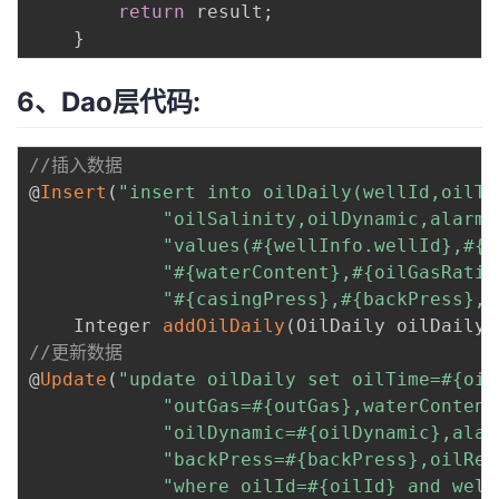
return
 result
;
}
6、Dao层代码:
//插入数据
@
Insert
(
"insert into oilDaily(wellId,oilTi
"oilSalinity,oilDynamic,alarmI
"values(#{wellInfo.wellId},#{o
"#{waterContent},#{oilGasRatio
"#{casingPress},#{backPress},#
    Integer 
addOilDaily
(
OilDaily oilDaily
)
//更新数据
@
Update
(
"update oilDaily set oilTime=#{oil
"outGas=#{outGas},waterContent
"oilDynamic=#{oilDynamic},alar
"backPress=#{backPress},oilRem
"where oilId=#{oilId} and well