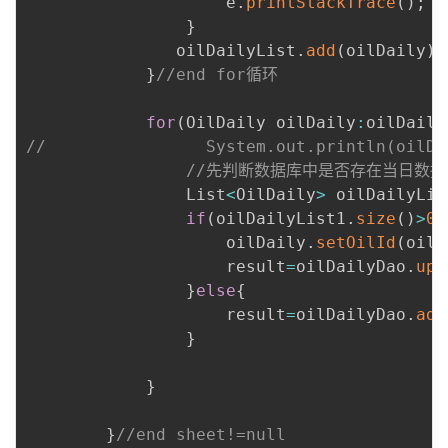
                    e
.
printStackTrace
(
)
;
}
               oilDailyList
.
add
(
oilDaily
)
;
}
//end for循环
for
(
OilDaily oilDaily
:
oilDaily
//                System.out.println(oilDa
//先判断数据库中是否存在当日数
                List
<
OilDaily
>
 oilDailyLis
if
(
oilDailyList1
.
size
(
)
>
0
)
                    oilDaily
.
setOilId
(
oilD
                    result
=
oilDailyDao
.
upd
}
else
{
                    result
=
oilDailyDao
.
add
}
}
}
//end sheet!=null