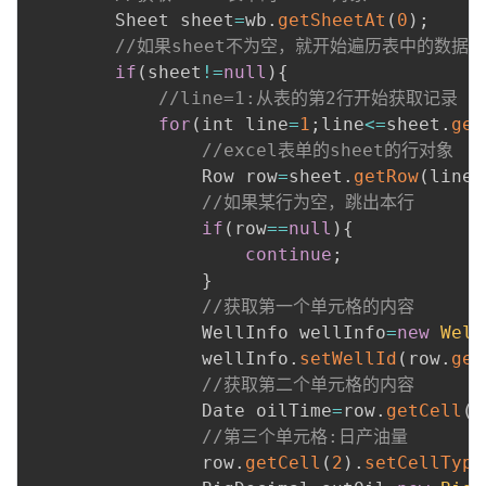
        Sheet sheet
=
wb
.
getSheetAt
(
0
)
;
//如果sheet不为空，就开始遍历表中的数据
if
(
sheet
!=
null
)
{
//line=1:从表的第2行开始获取记录
for
(
int line
=
1
;
line
<=
sheet
.
get
//excel表单的sheet的行对象
                Row row
=
sheet
.
getRow
(
line
)
//如果某行为空，跳出本行
if
(
row
==
null
)
{
continue
;
}
//获取第一个单元格的内容
                WellInfo wellInfo
=
new
Well
                wellInfo
.
setWellId
(
row
.
get
//获取第二个单元格的内容
                Date oilTime
=
row
.
getCell
(
1
//第三个单元格:日产油量
                row
.
getCell
(
2
)
.
setCellType