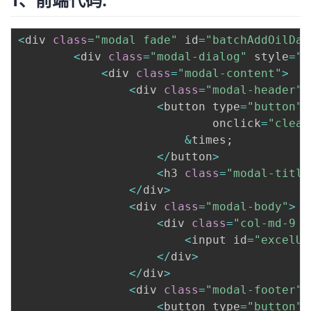
1、前端代码:
持
建
证
实
的
<
div 
class
=
"modal fade"
 id
=
"batchAddOilDai
议
验
收
<
div 
class
=
"modal-dialog"
 style
=
"w
<
div 
class
=
"modal-content"
>
藏
<
div 
class
=
"modal-header"
>
<
button type
=
"button"
                            onclick
=
"clear
&
times
;
<
/
button
>
<
h3 
class
=
"modal-title
<
/
div
>
<
div 
class
=
"modal-body"
>
<
div 
class
=
"col-md-9 i
<
input id
=
"excelUp
<
/
div
>
<
/
div
>
<
div 
class
=
"modal-footer"
>
<
button type
=
"button"