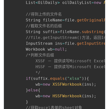
        List
<
OilDaily
>
 oilDailyList
=
new
Ar
//得到上传的文件名
        String fileName
=
file
.
getOriginalFi
//截取文件名的后缀
        String suffix
=
fileName
.
substring
(
f
//file.getInputStream()方法，返回I
        InputStream ins
=
file
.
getInputStrea
        Workbook wb
=
null
;
/*判断文件后缀

            XSSF － 提供读写Microsoft Exce
            HSSF － 提供读写Microsoft Exce
            */
if
(
suffix
.
equals
(
"xlsx"
)
)
{
            wb
=
new
XSSFWorkbook
(
ins
)
;
}
else
{
            wb
=
new
HSSFWorkbook
(
ins
)
;
}
//获取excel表单的sheet对象