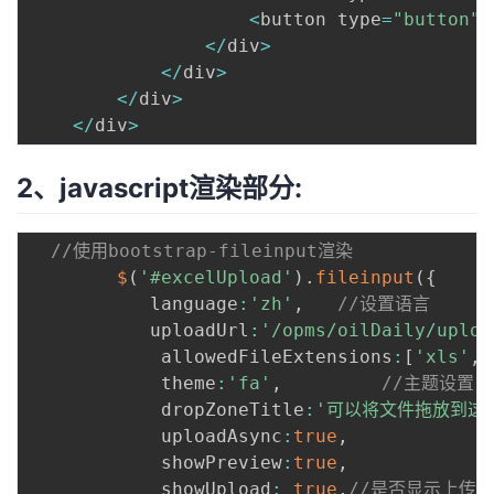
<
button type
=
"button"
<
/
div
>
<
/
div
>
<
/
div
>
<
/
div
>
2、javascript渲染部分:
//使用bootstrap-fileinput渲染
$
(
'#excelUpload'
)
.
fileinput
(
{
           language
:
'zh'
,
//设置语言
           uploadUrl
:
'/opms/oilDaily/uploa
            allowedFileExtensions
:
[
'xls'
,
'
            theme
:
'fa'
,
//主题设置
            dropZoneTitle
:
'可以将文件拖放到这
            uploadAsync
:
true
,
            showPreview
:
true
,
            showUpload
:
true
,
//是否显示上传