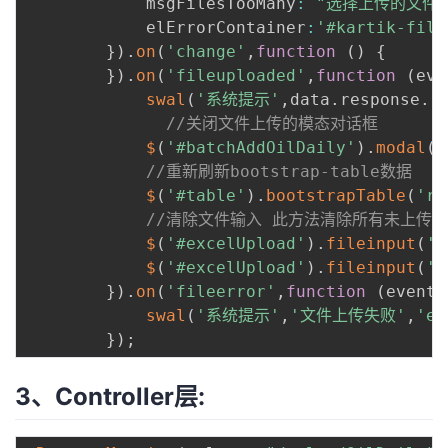
            msgFilesTooMany
:
"选择上传的文件数
            elErrorContainer
:
'#kartik-file
}
)
.
on
(
'change'
,
function
(
)
{
}
)
.
on
(
'fileuploaded'
,
function
(
eve
swal
(
'系统提示'
,
data
.
response
.
r
//关闭文件上传的模态对话框
$
(
'#batchAddOilDaily'
)
.
modal
(
'
//重新刷新bootstrap-table数据
$
(
'#table'
)
.
bootstrapTable
(
're
//清除文件输入 此方法清除所有未上传文
$
(
'#excelUpload'
)
.
fileinput
(
'c
$
(
'#excelUpload'
)
.
fileinput
(
'c
}
)
.
on
(
'fileerror'
,
function
(
event
,
swal
(
'系统提示'
,
'文件上传失败'
,
'er
}
)
;
3、Controller层: