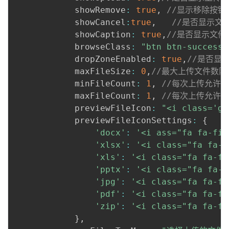
            showRemove
:
true
,
//显示移除按钮
            showCancel
:
true
,
//是否显示文
            showCaption
:
true
,
//是否显示文件
            browseClass
:
"btn btn-success"
            dropZoneEnabled
:
true
,
//是否显
            maxFileSize
:
0
,
//最大上传文件数限
            minFileCount
:
1
,
//每次上传允许
            maxFileCount
:
1
,
//每次上传允许
            previewFileIcon
:
"<i class='gl
            previewFileIconSettings
:
{
'docx'
:
'<i ass="fa fa-fil
'xlsx'
:
'<i class="fa fa-f
'xls'
:
'<i class="fa fa-fi
'pptx'
:
'<i class="fa fa-f
'jpg'
:
'<i class="fa fa-fi
'pdf'
:
'<i class="fa fa-fi
'zip'
:
'<i class="fa fa-fi
}
,