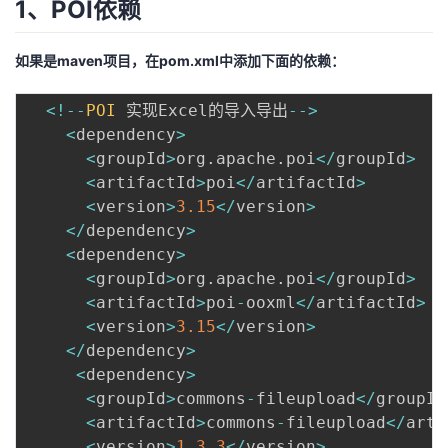
1、POI依赖
者
如果是maven项目，在pom.xml中添加下面的依赖：
我
<
!
--
POI
 实现Excel的导入导出
--
>
的
我
<
dependency
>
<
groupId
>
org
.
apache
.
poi
<
/
groupId
>
博
的
我
<
artifactId
>
poi
<
/
artifactId
>
<
version
>
3.15
<
/
version
>
客
论
的
我
<
/
dependency
>
<
dependency
>
坛
圈
的
我
<
groupId
>
org
.
apache
.
poi
<
/
groupId
>
<
artifactId
>
poi
-
ooxml
<
/
artifactId
>
子
直
的
我
<
version
>
3.15
<
/
version
>
<
/
dependency
>
我
播
活
的
<
dependency
>
<
groupId
>
commons
-
fileupload
<
/
groupId
我
动
关
的
<
artifactId
>
commons
-
fileupload
<
/
arti
<
version
>
1.3
.3
<
/
version
>