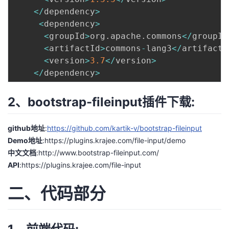
我
注
的
<
/
dependency
>
开
<
dependency
>
的
<
groupId
>
org
.
apache
.
commons
<
/
groupId
Programs
发
<
artifactId
>
commons
-
lang3
<
/
artifactI
<
version
>
3.7
<
/
version
>
支
者
<
/
dependency
>
持
学
2、bootstrap-fileinput插件下载:
我
堂
github地址
:
https://github.com/kartik-v/bootstrap-fileinput
的
我
我
Demo地址
:
https://plugins.krajee.com/file-input/demo
中文文档
:
http://www.bootstrap-fileinput.com/
技
的
的
我
API
:
https://plugins.krajee.com/file-input
术
云
课
的
我
二、代码部分
支
声
程
认
的
我