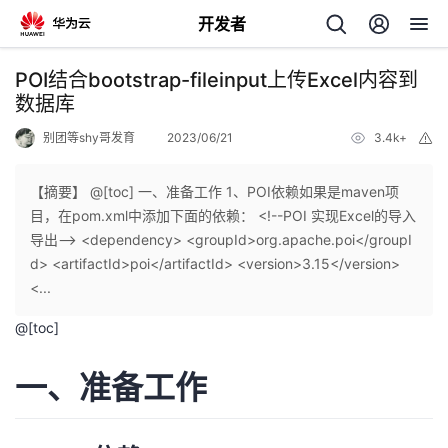
开发者
返
POI结合bootstrap-fileinput上传Excel内容到
回
数据库
别团等shy哥发育
2023/06/21
3.4k+
举
报
【摘要】 @[toc] 一、准备工作 1、POI依赖如果是maven项
目，在pom.xml中添加下面的依赖： <!--POI 实现Excel的导入
个
导出--> <dependency> <groupId>org.apache.poi</groupI
d> <artifactId>poi</artifactId> <version>3.15</version>
我
人
<...
@[toc]
的
主
一、准备工作
开
页
发