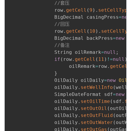
//套压
                row
.
getCell
(
9
)
.
setCellType
                BigDecimal casingPress
=
new
//回压
                row
.
getCell
(
10
)
.
setCellTyp
                BigDecimal backPress
=
new
B
//备注
                String oilRemark
=
null
;
if
(
row
.
getCell
(
11
)
!=
null
)
{
                     oilRemark
=
row
.
getCell
}
                OilDaily oilDaily
=
new
OilD
                oilDaily
.
setWellInfo
(
wellI
                SimpleDateFormat sdf
=
new
S
                oilDaily
.
setOilTime
(
sdf
.
fo
                oilDaily
.
setOutOil
(
outOil
)
                oilDaily
.
setOutFluid
(
outFl
                oilDaily
.
setOutWater
(
outWa
                oilDaily
.
setOutGas
(
outGas
)