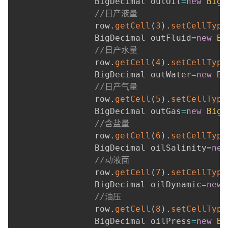
                BigDecimal outOil
=
new
BigD
//日产液量
                row
.
getCell
(
3
)
.
setCellType
                BigDecimal outFluid
=
new
Bi
//日产水量
                row
.
getCell
(
4
)
.
setCellType
                BigDecimal outWater
=
new
Bi
//日产气量
                row
.
getCell
(
5
)
.
setCellType
                BigDecimal outGas
=
new
BigD
//含盐量
                row
.
getCell
(
6
)
.
setCellType
                BigDecimal oilSalinity
=
new
//动液面
                row
.
getCell
(
7
)
.
setCellType
                BigDecimal oilDynamic
=
new
//油压
                row
.
getCell
(
8
)
.
setCellType
                BigDecimal oilPress
=
new
Bi