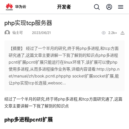
开发者
返
php实现tcp服务器
回
仙士可
2023/06/21
2.2k+
举
报
【摘要】 经过了一个半月的研究,终于将php多进程,和tcp方面
研究通了,这篇文章主要讲解一下我了解到的知识点php多进程
pcntl扩展pcntl扩展只能运行在linux环境下,该扩展可以使php
个
使用多进程,从而多进程操作业务等,详细内容请看:http://php.n
et/manual/zh/book.pcntl.phpphp socket扩展socket扩展,能
我
人
让php实现tcp长连接,websoc...
的
主
经过了一个半月的研究,终于将php多进程,和tcp方面研究通了,这篇
文章主要讲解一下我了解到的知识点
开
页
php多进程pcntl扩展
发