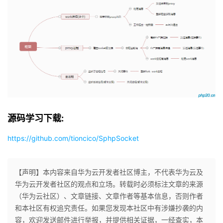
我
注
的
开
的
Programs
发
支
者
持
学
我
堂
源码学习下载:
的
我
我
https://github.com/tioncico/SphpSocket
技
的
的
我
【声明】本内容来自华为云开发者社区博主，不代表华为云及
术
云
课
的
我
华为云开发者社区的观点和立场。转载时必须标注文章的来源
（华为云社区）、文章链接、文章作者等基本信息，否则作者
支
声
程
认
的
我
和本社区有权追究责任。如果您发现本社区中有涉嫌抄袭的内
容，欢迎发送邮件进行举报，并提供相关证据，一经查实，本