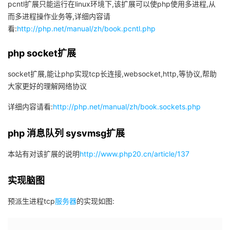
pcntl扩展只能运行在linux环境下,该扩展可以使php使用多进程,从
而多进程操作业务等,详细内容请
者
看:
http://php.net/manual/zh/book.pcntl.php
我
php socket扩展
的
我
socket扩展,能让php实现tcp长连接,websocket,http,等协议,帮助
大家更好的理解网络协议
博
的
我
详细内容请看:
http://php.net/manual/zh/book.sockets.php
客
论
的
我
php 消息队列 sysvmsg扩展
坛
圈
的
我
本站有对该扩展的说明
http://www.php20.cn/article/137
子
直
的
我
实现脑图
我
播
活
的
预派生进程tcp
服务器
的实现如图:
我
动
关
的