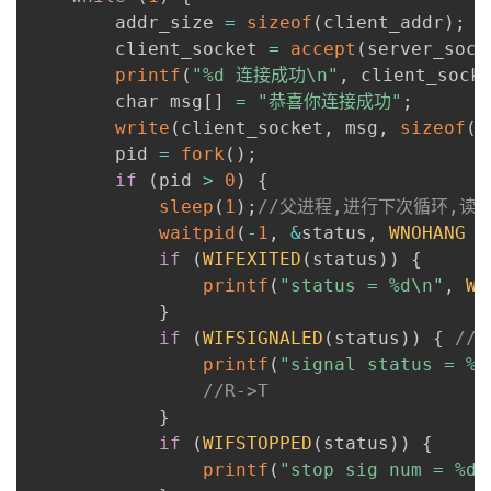
        addr_size 
=
sizeof
(
client_addr
)
;
        client_socket 
=
accept
(
server_sock
printf
(
"%d 连接成功\n"
,
 client_sock
        char msg
[
]
=
"恭喜你连接成功"
;
write
(
client_socket
,
 msg
,
sizeof
(
m
        pid 
=
fork
(
)
;
if
(
pid 
>
0
)
{
sleep
(
1
)
;
//父进程,进行下次循环,读
waitpid
(
-
1
,
&
status
,
WNOHANG
|
if
(
WIFEXITED
(
status
)
)
{
printf
(
"status = %d\n"
,
WE
}
if
(
WIFSIGNALED
(
status
)
)
{
//
printf
(
"signal status = %d
//R->T
}
if
(
WIFSTOPPED
(
status
)
)
{
printf
(
"stop sig num = %d\