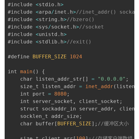
#include 
<
stdio
.
h
>
#include 
<
arpa
/
inet
.
h
>
//inet_addr() sockad
#include 
<
string
.
h
>
//bzero()
#include 
<
sys
/
socket
.
h
>
//socket
#include 
<
unistd
.
h
>
#include 
<
stdlib
.
h
>
//exit()
#define 
BUFFER_SIZE
1024
int 
main
(
)
{
    char listen_addr_str
[
]
=
"0.0.0.0"
;
    size_t listen_addr 
=
inet_addr
(
listen_
    int port 
=
8080
;
    int server_socket
,
 client_socket
;
    struct sockaddr_in server_addr
,
 client
    socklen_t addr_size
;
    char buffer
[
BUFFER_SIZE
]
;
//缓冲区大小
    size_t client_arr
[
100
]
;
//存储客户端数组