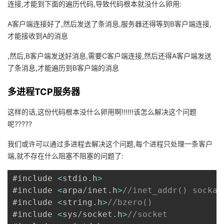
连接,才能到下面的遍历代码,导致代码根本就没什么卵用:
A客户端连接好了,然后发送了条消息,服务器还得等到B客户端连接,
才能接收到A的消息
,然后,B客户端发送好消息,需要C客户端连接,然后还得A客户端发送
了条消息,才能遍历到B客户端的消息
多进程TCP服务器
这样的话,这份代码根本没什么卵用啊!!!!!!该怎么解决这个问题
呢?????
我们或许可以通过多进程去解决这个问题,每个进程只处理一条客户
端,就不存在什么阻塞不阻塞的问题了:
#include 
<
stdio
.
h
>
#include 
<
arpa
/
inet
.
h
>
//inet_addr() sockad
#include 
<
string
.
h
>
//bzero()
#include 
<
sys
/
socket
.
h
>
//socket