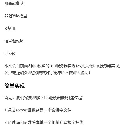
阻塞io模型
的
Programs
发
者
非阻塞io模型
支
者
我
io复用
持
学
的
我
信号驱动io
我
堂
博
的
我
异步io
的
我
客
论
的
我
我
本文会讲前面3种io模型的tcp服务器实现(本文只做tcp服务器实现,
客户端逻辑处理,接收数据等缓冲区不做深入说明)
技
的
坛
圈
的
我
的
我
简单实现
术
云
子
直
的
我
课
的
我
首先，我们需要理解下tcp服务器的创建过程：
支
声
播
活
的
程
认
的
我
1:通过socket函数创建一个套接字文件
持
建
动
关
证
实
的
2:通过bind函数将本地一个地址和套接字捆绑