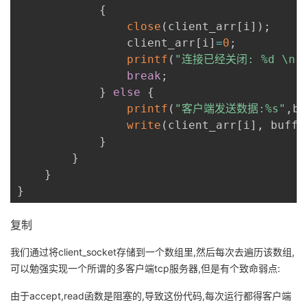
{
close
(
client_arr
[
i
]
)
;
                client_arr
[
i
]
=
0
;
printf
(
"连接已经关闭: %d \n"
break
;
}
else
{
printf
(
"客户端发送数据:%s"
,
bu
write
(
client_arr
[
i
]
,
 buffe
}
}
}
}
复制
我们通过将client_socket存储到一个数组里,然后每次去遍历该数组,
可以勉强实现一个所谓的多客户端tcp服务器,但是有个致命弱点:
由于accept,read函数是阻塞的,导致这份代码,每次运行都得客户端