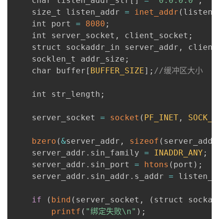
    char listen_addr_str
[
]
=
"0.0.0.0"
;
    size_t listen_addr 
=
inet_addr
(
listen_
    int port 
=
8080
;
    int server_socket
,
 client_socket
;
    struct sockaddr_in server_addr
,
 client
    socklen_t addr_size
;
    char buffer
[
BUFFER_SIZE
]
;
//缓冲区大小
    int str_length
;
    server_socket 
=
socket
(
PF_INET
,
SOCK_S
bzero
(
&
server_addr
,
sizeof
(
server_addr
    server_addr
.
sin_family 
=
INADDR_ANY
;
    server_addr
.
sin_port 
=
htons
(
port
)
;
    server_addr
.
sin_addr
.
s_addr 
=
 listen_a
if
(
bind
(
server_socket
,
(
struct sockad
printf
(
"绑定失败\n"
)
;