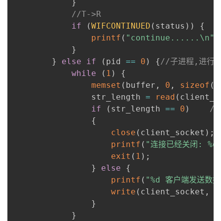
}
//T->R
if
(
WIFCONTINUED
(
status
)
)
{
printf
(
"continue......\n"
)
}
}
else
if
(
pid 
==
0
)
{
//子进程,进行
while
(
1
)
{
memset
(
buffer
,
0
,
sizeof
(
b
                str_length 
=
read
(
client_s
if
(
str_length 
==
0
)
/
{
close
(
client_socket
)
;
printf
(
"连接已经关闭: %d 
exit
(
1
)
;
}
else
{
printf
(
"%d 客户端发送数据:
write
(
client_socket
,
 b
}
}