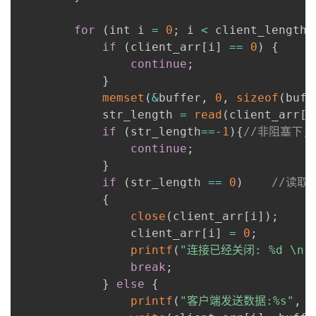
for
(
int i 
=
0
;
 i 
<
 client_length
;
if
(
client_arr
[
i
]
==
0
)
{
continue
;
}
memset
(
&
buffer
,
0
,
sizeof
(
buff
            str_length 
=
read
(
client_arr
[
i
if
(
str_length
==
-
1
)
{
//非阻塞下,
continue
;
}
if
(
str_length 
==
0
)
//读取
{
close
(
client_arr
[
i
]
)
;
                client_arr
[
i
]
=
0
;
printf
(
"连接已经关闭: %d \n"
break
;
}
else
{
printf
(
"客户端发送数据:%s"
,
 b