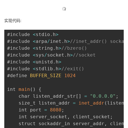
实现代码:
#include 
<
stdio
.
h
>
#include 
<
arpa
/
inet
.
h
>
//inet_addr() sockad
#include 
<
string
.
h
>
//bzero()
#include 
<
sys
/
socket
.
h
>
//socket
#include 
<
unistd
.
h
>
#include 
<
stdlib
.
h
>
//exit()
#define 
BUFFER_SIZE
1024
int 
main
(
)
{
    char listen_addr_str
[
]
=
"0.0.0.0"
;
    size_t listen_addr 
=
inet_addr
(
listen_
    int port 
=
8080
;
    int server_socket
,
 client_socket
;
    struct sockaddr_in server_addr
,
 client