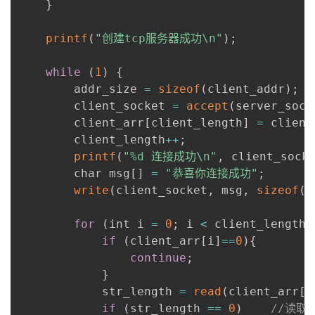
}
printf
(
"创建tcp服务器成功\n"
)
;
while
(
1
)
{
        addr_size 
=
sizeof
(
client_addr
)
;
        client_socket 
=
accept
(
server_sock
        client_arr
[
client_length
]
=
 client
        client_length
++
;
printf
(
"%d 连接成功\n"
,
 client_sock
        char msg
[
]
=
"恭喜你连接成功"
;
write
(
client_socket
,
 msg
,
sizeof
(
m
for
(
int i 
=
0
;
 i 
<
 client_length
;
if
(
client_arr
[
i
]
==
0
)
{
continue
;
}
            str_length 
=
read
(
client_arr
[
i
if
(
str_length 
==
0
)
//读取