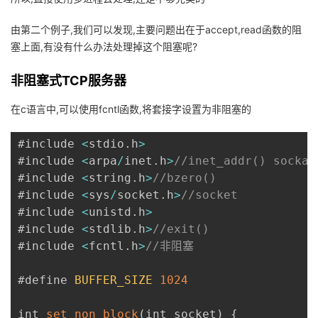
由第二个例子,我们可以发现,主要问题出在于accept,read函数的阻
塞上面,有没有什么办法处理掉这个阻塞呢?
非阻塞式TCP服务器
在c语言中,可以使用fcntl函数,将套接字设置为非阻塞的
#include 
<
stdio
.
h
>
#include 
<
arpa
/
inet
.
h
>
//inet_addr() sockad
#include 
<
string
.
h
>
//bzero()
#include 
<
sys
/
socket
.
h
>
//socket
#include 
<
unistd
.
h
>
#include 
<
stdlib
.
h
>
//exit()
#include 
<
fcntl
.
h
>
//非阻塞
#define 
BUFFER_SIZE
1024
int 
set_non_block
(
int socket
)
{