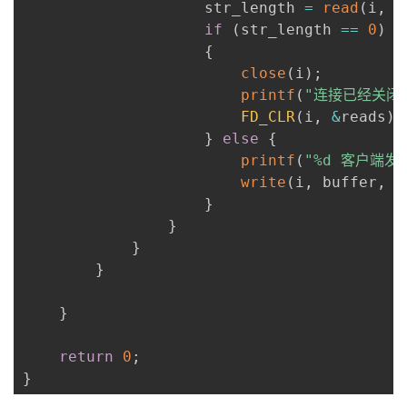
                    str_length 
=
read
(
i
,
 b
if
(
str_length 
==
0
)
{
close
(
i
)
;
printf
(
"连接已经关闭: 
FD_CLR
(
i
,
&
reads
)
;
}
else
{
printf
(
"%d 客户端发送
write
(
i
,
 buffer
,
 s
}
}
}
}
}
return
0
;
}