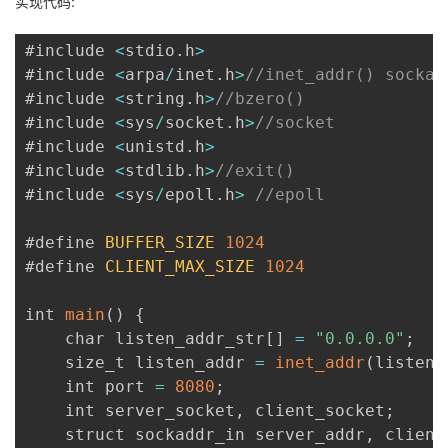
实现代码:
#include 
<
stdio
.
h
>
#include 
<
arpa
/
inet
.
h
>
//inet_addr() sockad
#include 
<
string
.
h
>
//bzero()
#include 
<
sys
/
socket
.
h
>
//socket
#include 
<
unistd
.
h
>
#include 
<
stdlib
.
h
>
//exit()
#include 
<
sys
/
epoll
.
h
>
//epoll
#define 
BUFFER_SIZE
1024
#define 
CLIENT_MAX_SIZE
1024
int 
main
(
)
{
    char listen_addr_str
[
]
=
"0.0.0.0"
;
    size_t listen_addr 
=
inet_addr
(
listen_
    int port 
=
8080
;
    int server_socket
,
 client_socket
;
    struct sockaddr_in server_addr
,
 client