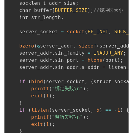
    socklen_t addr_size
;
    char buffer
[
BUFFER_SIZE
]
;
//缓冲区大小
    int str_length
;
    server_socket 
=
socket
(
PF_INET
,
SOCK_S
bzero
(
&
server_addr
,
sizeof
(
server_addr
    server_addr
.
sin_family 
=
INADDR_ANY
;
    server_addr
.
sin_port 
=
htons
(
port
)
;
    server_addr
.
sin_addr
.
s_addr 
=
 listen_a
if
(
bind
(
server_socket
,
(
struct sockad
printf
(
"绑定失败\n"
)
;
exit
(
1
)
;
}
if
(
listen
(
server_socket
,
5
)
==
-
1
)
{
printf
(
"监听失败\n"
)
;
exit
(
1
)
;
}