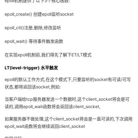
epoll机制提供了以下3个核心函数:
epoll_create() 创建epoll监听socket
epoll_ctl()注册,删除,修改监听
epoll_wait() 等待事件触发函数
在实现epoll机制前,我们得先了解下ET/LT模式
LT(level-trigger) 水平触发
epoll的默认工作方式,在这个模式下,只要监听的socket有可读/可写
状态,都将返回该socket,例如:
当客户端给tcp服务器发送一个数据时,这个client_socket将会是可
读的,调用epoll_wait函数将会返回该client_socket,
如果服务器不做处理,这个client_socket将会是一直可读的,下次调用
epoll_wait函数将会继续返回client_socket