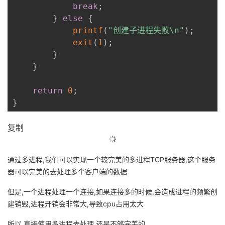
break
;
}
else
{
printf
(
"创建子进程失败\n"
)
;
exit
(
1
)
;
}
}
return
0
;
}
复制
通过多进程,我们可以实现一个较完美的多进程TCP服务器,这个服务
器可以完美的去处理多个客户端的数据
但是,一个进程处理一个连接,如果连接多的时候,会造成进程的频繁创
建销毁,进程开销会非常大,导致cpu占用太大
所以,直接使用多进程去处理,还是不够完美的