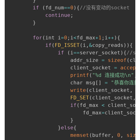
}
if
(
fd_num
==
0
)
{
//没有变动的socket
continue
;
}
for
(
int i
=
0
;
i
<
fd_max
+
1
;
i
++
)
{
if
(
FD_ISSET
(
i
,
&
copy_reads
)
)
{
if
(
i
==
server_socket
)
{
//s
                    addr_size 
=
sizeof
(
cli
                    client_socket 
=
accept
printf
(
"%d 连接成功\n"
,
                    char msg
[
]
=
"恭喜你连接
write
(
client_socket
,
 m
FD_SET
(
client_socket
,
&
if
(
fd_max 
<
 client_soc
                        fd_max
=
client_sock
}
}
else
{
memset
(
buffer
,
0
,
size