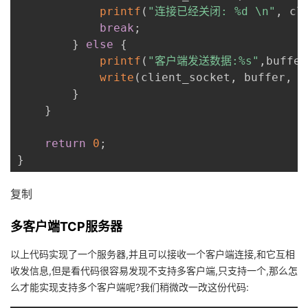
printf
(
"连接已经关闭: %d \n"
,
 cl
break
;
}
else
{
printf
(
"客户端发送数据:%s"
,
buffer
write
(
client_socket
,
 buffer
,
 s
}
}
return
0
;
}
复制
多客户端TCP服务器
以上代码实现了一个服务器,并且可以接收一个客户端连接,和它互相
收发信息,但是看代码很容易发现不支持多客户端,只支持一个,那么怎
么才能实现支持多个客户端呢?我们稍微改一改这份代码: