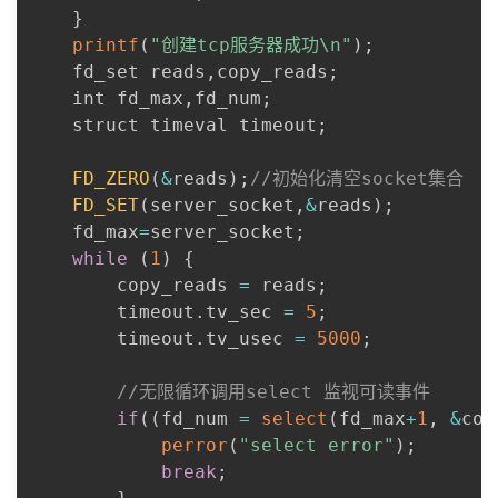
}
printf
(
"创建tcp服务器成功\n"
)
;
    fd_set reads
,
copy_reads
;
    int fd_max
,
fd_num
;
    struct timeval timeout
;
FD_ZERO
(
&
reads
)
;
//初始化清空socket集合
FD_SET
(
server_socket
,
&
reads
)
;
    fd_max
=
server_socket
;
while
(
1
)
{
        copy_reads 
=
 reads
;
        timeout
.
tv_sec 
=
5
;
        timeout
.
tv_usec 
=
5000
;
//无限循环调用select 监视可读事件
if
(
(
fd_num 
=
select
(
fd_max
+
1
,
&
cop
perror
(
"select error"
)
;
break
;