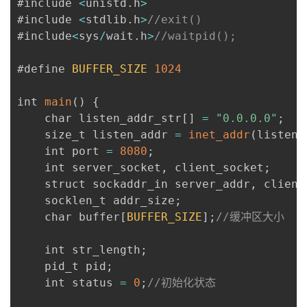
#include 
<
unistd
.
h
>
#include 
<
stdlib
.
h
>
//exit()
#include
<
sys
/
wait
.
h
>
//waitpid();
#define 
BUFFER_SIZE
1024
int 
main
(
)
{
    char listen_addr_str
[
]
=
"0.0.0.0"
;
    size_t listen_addr 
=
inet_addr
(
listen_
    int port 
=
8080
;
    int server_socket
,
 client_socket
;
    struct sockaddr_in server_addr
,
 client
    socklen_t addr_size
;
    char buffer
[
BUFFER_SIZE
]
;
//缓冲区大小
    int str_length
;
    pid_t pid
;
    int status 
=
0
;
//初始化状态