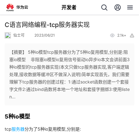
开发者
返
C语言网络编程-tcp服务器实现
回
仙士可
2023/06/21
2.1k+
举
报
【摘要】 5种io模型tcp服务器分为了5种io复用模型,分别是:阻
塞io模型 非阻塞io模型io复用信号驱动io异步io本文会讲前面3
种io模型的tcp服务器实现(本文只做tcp服务器实现,客户端逻辑
个
处理,接收数据等缓冲区不做深入说明)简单实现首先，我们需要
理解下tcp服务器的创建过程：1:通过socket函数创建一个套接
我
人
字文件2:通过bind函数将本地一个地址和套接字捆绑3:使用liste
n...
我
的
主
5种io模型
我
的
开
页
tcp
服务器
分为了5种io复用模型,分别是:
我
的
开
发