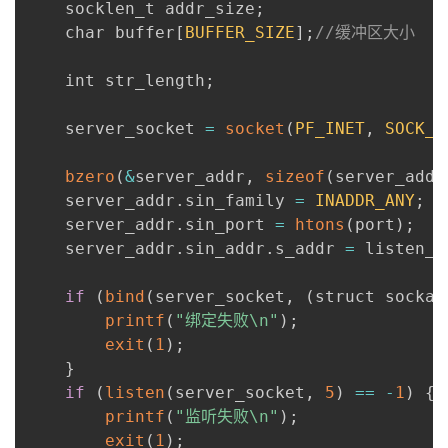
    socklen_t addr_size
;
    char buffer
[
BUFFER_SIZE
]
;
//缓冲区大小
    int str_length
;
    server_socket 
=
socket
(
PF_INET
,
SOCK_S
bzero
(
&
server_addr
,
sizeof
(
server_addr
    server_addr
.
sin_family 
=
INADDR_ANY
;
    server_addr
.
sin_port 
=
htons
(
port
)
;
    server_addr
.
sin_addr
.
s_addr 
=
 listen_a
if
(
bind
(
server_socket
,
(
struct sockad
printf
(
"绑定失败\n"
)
;
exit
(
1
)
;
}
if
(
listen
(
server_socket
,
5
)
==
-
1
)
{
printf
(
"监听失败\n"
)
;
exit
(
1
)
;