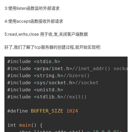
议
注
验
收
3:使用listen函数监听外部请求
藏
4:使用accept函数接收外部请求
5:read,write,close 用于收,发,关闭客户端数据
好了,我们了解了tcp服务器的创建过程,就开始实现吧:
#include 
<
stdio
.
h
>
#include 
<
arpa
/
inet
.
h
>
//inet_addr() sockad
#include 
<
string
.
h
>
//bzero()
#include 
<
sys
/
socket
.
h
>
//socket
#include 
<
unistd
.
h
>
#include 
<
stdlib
.
h
>
//exit()
#define 
BUFFER_SIZE
1024
int 
main
(
)
{