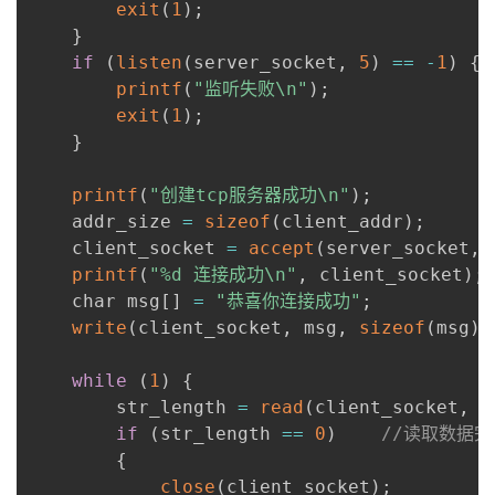
exit
(
1
)
;
}
if
(
listen
(
server_socket
,
5
)
==
-
1
)
{
printf
(
"监听失败\n"
)
;
exit
(
1
)
;
}
printf
(
"创建tcp服务器成功\n"
)
;
    addr_size 
=
sizeof
(
client_addr
)
;
    client_socket 
=
accept
(
server_socket
,
printf
(
"%d 连接成功\n"
,
 client_socket
)
;
    char msg
[
]
=
"恭喜你连接成功"
;
write
(
client_socket
,
 msg
,
sizeof
(
msg
)
)
while
(
1
)
{
        str_length 
=
read
(
client_socket
,
 b
if
(
str_length 
==
0
)
//读取数据
{
close
(
client_socket
)
;