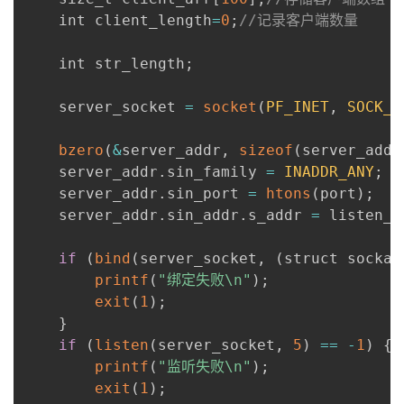
    int client_length
=
0
;
//记录客户端数量
    int str_length
;
    server_socket 
=
socket
(
PF_INET
,
SOCK_S
bzero
(
&
server_addr
,
sizeof
(
server_addr
    server_addr
.
sin_family 
=
INADDR_ANY
;
    server_addr
.
sin_port 
=
htons
(
port
)
;
    server_addr
.
sin_addr
.
s_addr 
=
 listen_a
if
(
bind
(
server_socket
,
(
struct sockad
printf
(
"绑定失败\n"
)
;
exit
(
1
)
;
}
if
(
listen
(
server_socket
,
5
)
==
-
1
)
{
printf
(
"监听失败\n"
)
;
exit
(
1
)
;