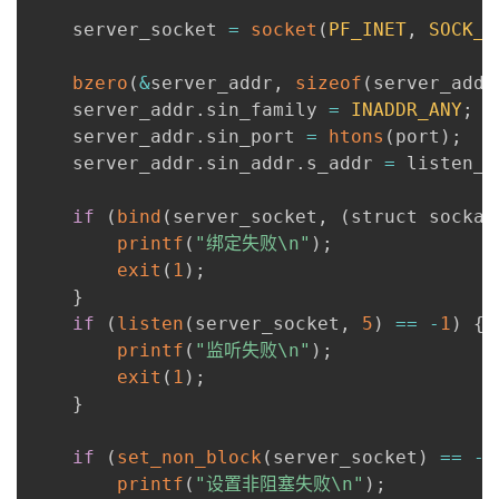
    server_socket 
=
socket
(
PF_INET
,
SOCK_S
bzero
(
&
server_addr
,
sizeof
(
server_addr
    server_addr
.
sin_family 
=
INADDR_ANY
;
    server_addr
.
sin_port 
=
htons
(
port
)
;
    server_addr
.
sin_addr
.
s_addr 
=
 listen_a
if
(
bind
(
server_socket
,
(
struct sockad
printf
(
"绑定失败\n"
)
;
exit
(
1
)
;
}
if
(
listen
(
server_socket
,
5
)
==
-
1
)
{
printf
(
"监听失败\n"
)
;
exit
(
1
)
;
}
if
(
set_non_block
(
server_socket
)
==
-
1
printf
(
"设置非阻塞失败\n"
)
;