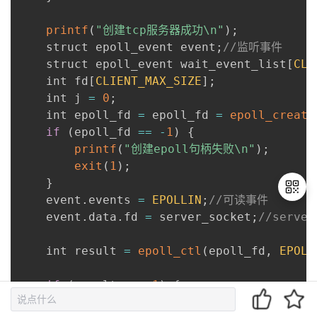
printf
(
"创建tcp服务器成功\n"
)
;
    struct epoll_event event
;
//监听事件
    struct epoll_event wait_event_list
[
CLI
    int fd
[
CLIENT_MAX_SIZE
]
;
    int j 
=
0
;
    int epoll_fd 
=
 epoll_fd 
=
epoll_create
if
(
epoll_fd 
==
-
1
)
{
printf
(
"创建epoll句柄失败\n"
)
;
exit
(
1
)
;
}
    event
.
events 
=
EPOLLIN
;
//可读事件
    event
.
data
.
fd 
=
 server_socket
;
//server
退
    int result 
=
epoll_ctl
(
epoll_fd
,
EPOLL
出
登
if
(
result 
==
-
1
)
{
录
printf
(
"注册epoll 事件失败\n"
)
;