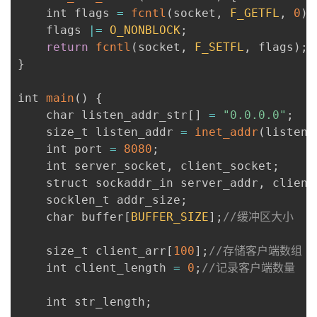
    int flags 
=
fcntl
(
socket
,
F_GETFL
,
0
)
;
    flags 
|=
O_NONBLOCK
;
return
fcntl
(
socket
,
F_SETFL
,
 flags
)
;
}
int 
main
(
)
{
    char listen_addr_str
[
]
=
"0.0.0.0"
;
    size_t listen_addr 
=
inet_addr
(
listen_
    int port 
=
8080
;
    int server_socket
,
 client_socket
;
    struct sockaddr_in server_addr
,
 client
    socklen_t addr_size
;
    char buffer
[
BUFFER_SIZE
]
;
//缓冲区大小
    size_t client_arr
[
100
]
;
//存储客户端数组
    int client_length 
=
0
;
//记录客户端数量
    int str_length
;