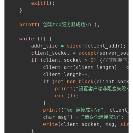
exit
(
1
)
;
}
printf
(
"创建tcp服务器成功\n"
)
;
while
(
1
)
{
        addr_size 
=
sizeof
(
client_addr
)
;
        client_socket 
=
accept
(
server_sock
if
(
client_socket 
>
0
)
{
//非阻塞下,
            client_arr
[
client_length
]
=
 cl
            client_length
++
;
if
(
set_non_block
(
client_socke
printf
(
"设置客户端非阻塞失败\n
exit
(
1
)
;
}
printf
(
"%d 连接成功\n"
,
 client_
            char msg
[
]
=
"恭喜你连接成功"
;
write
(
client_socket
,
 msg
,
size
}