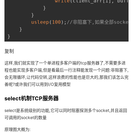
write
(
client_arr
[
i
]
,
 buffe
}
}
usleep
(
100
)
;
//非阻塞下,如果全部socke
}
}
复制
这样,我们就实现了一个单进程多客户端的tcp服务器了,不需要多进
程也能实现多客户端,但是看最后一行注释能发现一个问题:非阻塞下,
会无限循环,让代码空转,这样浪费的性能也是巨大的,那我们该怎么完
善呢?或许我们可以用到I/O复用模型
select机制TCP服务器
select是系统级别的功能,它可以同时阻塞探测多个socket,并且返回
可调用的socket的数量
原理图大概为: