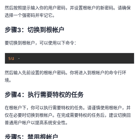
我
注
的
开
然后按照提示输入你的用户密码，并设置根帐户的新密码。请确保
选择一个强密码并牢记它。
的
Programs
发
步骤3：切换到根帐户
支
者
要切换到根帐户，可以使用以下命令：
持
学
su
我
堂
然后输入先前设置的根帐户密码。你将进入到根帐户的命令行环
境。
的
我
我
步骤4：执行需要特权的任务
技
的
的
我
在根帐户下，你可以执行需要特权的任务。请谨慎使用根帐户，并
术
云
课
的
我
仅在必要时切换到根帐户。在完成需要特权的任务后，建议切换回
普通用户帐户以提高系统安全性。
支
声
程
认
的
我
步骤5：禁用根帐户