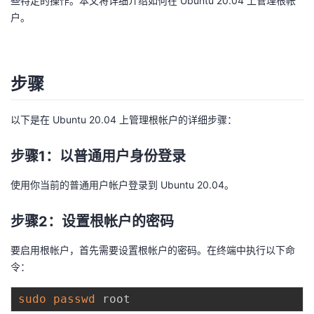
些特定的操作。本文将详细介绍如何在 Ubuntu 20.04 上管理根帐
户。
者
我
步骤
的
我
以下是在 Ubuntu 20.04 上管理根帐户的详细步骤：
博
的
我
步骤1：以普通用户身份登录
客
论
的
我
使用你当前的普通用户帐户登录到 Ubuntu 20.04。
坛
圈
的
我
步骤2：设置根帐户的密码
子
直
的
我
要启用根帐户，首先需要设置根帐户的密码。在终端中执行以下命
我
播
活
的
令：
我
动
关
的
sudo
passwd