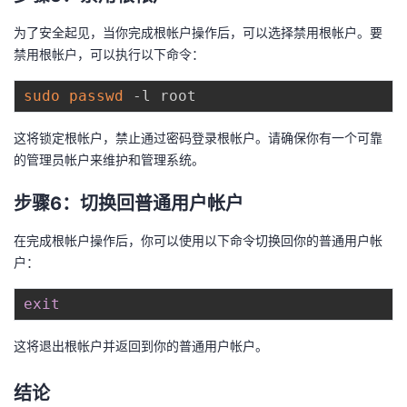
持
建
证
实
的
为了安全起见，当你完成根帐户操作后，可以选择禁用根帐户。要
议
验
收
禁用根帐户，可以执行以下命令：
sudo
passwd
藏
这将锁定根帐户，禁止通过密码登录根帐户。请确保你有一个可靠
的管理员帐户来维护和管理系统。
步骤6：切换回普通用户帐户
在完成根帐户操作后，你可以使用以下命令切换回你的普通用户帐
户：
exit
这将退出根帐户并返回到你的普通用户帐户。
结论