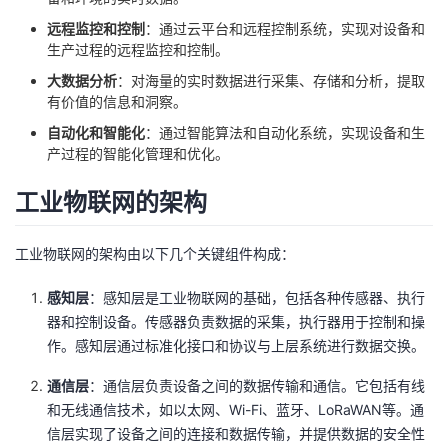
我
注
的
开
远程监控和控制
：通过云平台和远程控制系统，实现对设备和
生产过程的远程监控和控制。
的
Programs
发
大数据分析
：对海量的实时数据进行采集、存储和分析，提取
有价值的信息和洞察。
支
者
自动化和智能化
：通过智能算法和自动化系统，实现设备和生
产过程的智能化管理和优化。
持
学
工业物联网的架构
我
堂
工业物联网的架构由以下几个关键组件构成：
的
我
我
感知层
：感知层是工业物联网的基础，包括各种传感器、执行
技
的
的
我
器和控制设备。传感器负责数据的采集，执行器用于控制和操
作。感知层通过标准化接口和协议与上层系统进行数据交换。
术
云
课
的
我
通信层
：通信层负责设备之间的数据传输和通信。它包括有线
支
声
和无线通信技术，如以太网、Wi-Fi、蓝牙、LoRaWAN等。通
程
认
的
我
信层实现了设备之间的连接和数据传输，并提供数据的安全性