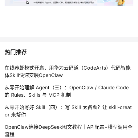
热门推荐
在线养虾模式开启，用华为云码道（CodeArts）代码智能
体Skill快速安装OpenClaw
从零开始理解 Agent（三）：OpenClaw / Claude Code
的 Rules、Skills 与 MCP 机制
从零开始写好 Skill（四）：写 Skill 太费劲？让 skill-creat
or 来帮你
OpenClaw连接DeepSeek图文教程｜API配置+模型调用全
流程