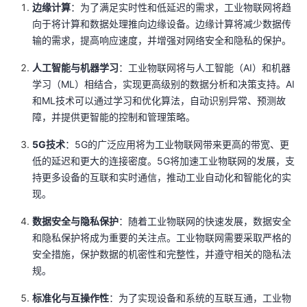
边缘计算
：为了满足实时性和低延迟的需求，工业物联网将趋
向于将计算和数据处理推向边缘设备。边缘计算将减少数据传
输的需求，提高响应速度，并增强对网络安全和隐私的保护。
人工智能与机器学习
：工业物联网将与人工智能（AI）和机器
学习（ML）相结合，实现更高级别的数据分析和决策支持。AI
和ML技术可以通过学习和优化算法，自动识别异常、预测故
障，并提供更智能的控制和管理策略。
5G技术
：5G的广泛应用将为工业物联网带来更高的带宽、更
低的延迟和更大的连接密度。5G将加速工业物联网的发展，支
持更多设备的互联和实时通信，推动工业自动化和智能化的实
现。
数据安全与隐私保护
：随着工业物联网的快速发展，数据安全
和隐私保护将成为重要的关注点。工业物联网需要采取严格的
安全措施，保护数据的机密性和完整性，并遵守相关的隐私法
规。
标准化与互操作性
：为了实现设备和系统的互联互通，工业物