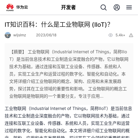
开发者
返
IT知识百科：什么是工业物联网 (IIoT)？
回
wljslmz
2023/06/18
5.4k+
举
报
【摘要】 工业物联网（Industrial Internet of Things，简称IIo
T）是当前信息技术和工业制造业深度融合的产物，它以物联网
技术为基础，通过连接和互联工业设备、传感器、系统和人
个
员，实现工业生产和运营过程的数字化、智能化和自动化。本
文将详细介绍工业物联网的概念、架构、应用和未来发展趋
我
人
势，探讨其在工业领域的重要性和影响。 工业物联网的概念工
业物联网是物联网的一个重要分支，专注于应用...
的
主
工业物联网（Industrial Internet of Things，简称IIoT）是当前信息
技术和工业制造业深度融合的产物，它以物联网技术为基础，通过
开
页
连接和互联工业设备、传感器、系统和人员，实现工业生产和运营
过程的数字化、智能化和自动化。本文将详细介绍工业物联网的概
发
念、架构、应用和未来发展趋势，探讨其在工业领域的重要性和影