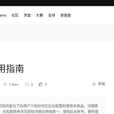
rams
社区
学堂
大赛
支持
茶思屋
用指南
举报
1.4w+
0
0
的目的是为了向用户介绍如何在后台配置和使用本商品。详细使
。点击跳转商详页获取详细试用指南一、登陆后台账号、密码登