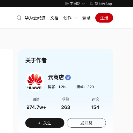
中国站
华为云App
华为云码道
文档
创作
登录
注册
关于作者
云商店
博客：
1.2k+
粉丝：
323
阅读
获赞
评论
974.7w+
263
154
+ 关注
发消息