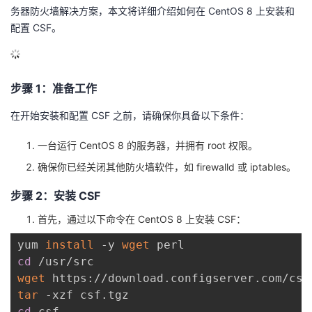
务器防火墙解决方案，本文将详细介绍如何在 CentOS 8 上安装和
的
Programs
发
者
配置 CSF。
支
者
我
步骤 1：准备工作
持
学
的
我
在开始安装和配置 CSF 之前，请确保你具备以下条件：
我
堂
博
的
我
一台运行 CentOS 8 的服务器，并拥有 root 权限。
的
我
客
论
的
我
我
确保你已经关闭其他防火墙软件，如 firewalld 或 iptables。
技
的
坛
圈
的
我
的
我
步骤 2：安装 CSF
首先，通过以下命令在 CentOS 8 上安装 CSF：
术
云
子
直
的
我
课
的
我
yum 
install
 -y 
wget
支
声
播
活
的
程
认
的
我
cd
wget
持
建
动
关
证
实
的
tar
cd