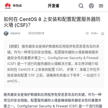
开发者
返
如何在 CentOS 8 上安装和配置配置服务器防
回
火墙 (CSF)？
wljslmz
2023/06/16
5.1k+
举
报
【摘要】 服务器安全是保护数据和应用程序免受恶意攻击的关
键。作为一种常见的安全措施，配置服务器防火墙是确保服务
个
器安全性的重要步骤之一。ConfigServer Security & Firewall
(CSF) 是一个流行的服务器防火墙解决方案，本文将详细介绍
我
人
如何在 CentOS 8 上安装和配置 CSF。 步骤 1：准备工作在开
始安装和配置 CSF 之前，请确保你具备以下条件：一台运行 C
我
的
主
entOS...
我
的
开
页
服务器安全是保护数据和应用程序免受恶意攻击的关键。作为一种
常见的安全措施，配置服务器防火墙是确保服务器安全性的重要步
我
的
开
发
骤之一。ConfigServer Security & Firewall (CSF) 是一个流行的服