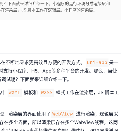
调试呢？下面就来详细介绍一下。小程序的运行环境分成渲染层和
工作在渲染层，JS 脚本工作在逻辑层。小程序的渲染层...
也在不断地寻求更高效且方便的开发方式。
是一
uni-app
时支持小程序、H5、App等多种平台的开发。那么，当使
行调试呢？下面就来详细介绍一下。
其中
模板和
样式工作在渲染层，JS 脚本工
WXML
WXSS
理：渲染层的界面使用了
进行渲染；逻辑层采
WebView
存在多个界面，所以渲染层存在多个WebView线程，这两
采用Native来代指微信客户端）做中转，逻辑层发送网