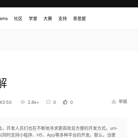
rams
社区
学堂
大赛
支持
茶思屋
解
举报
43:50
2.8k+
0
0
，开发人员们也在不断地寻求更高效且方便的开发方式。uni-
可以同时支持小程序、H5、App等多种平台的开发。那么，当使