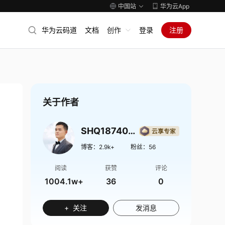
中国站
华为云App
华为云码道
文档
创作
登录
注册
关于作者
SHQ1874009
博客：
2.9k+
粉丝：
56
阅读
获赞
评论
1004.1w+
36
0
+ 关注
发消息