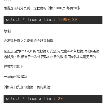
而当这语句分页到一定程度时,例如1000页,每页20条
者
select 
*
 from a limit 
19980
,
20
我
复制
的
我
会发现分页之后查询的会越来越慢
博
的
我
原因是因为limit a,b 的取数据方式是,先取出a+b条数据,再把a条筛
客
论
的
我
选掉,剩b条,相当于一次性要取a+b条的数据,而a条其实是无用的
坛
圈
的
我
解决方案如下
一:php代码解决
子
直
的
我
例如我们先查询出第一页的数据:
我
播
活
的
select 
*
 from a limit 
20
我
动
关
的