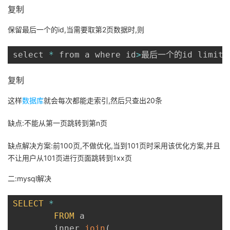
复制
我
注
的
开
保留最后一个的id,当需要取第2页数据时,则
的
Programs
发
select 
*
 from a where id
>
最后一个的id limit 
支
者
复制
持
学
这样
数据库
就会每次都能走索引,然后只查出20条
我
堂
缺点:不能从第一页跳转到第n页
的
我
我
缺点解决方案:前100页,不做优化,当到101页时采用该优化方案,并且
不让用户从101页进行页面跳转到1xx页
技
的
的
我
二:mysql解决
术
云
课
的
我
SELECT
*
支
声
程
认
的
我
FROM
 a

        inner 
join
(