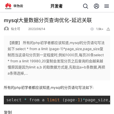
开发者
返
mysql大量数据分页查询优化-延迟关联
回
仙士可
2023/06/14
1.9k+
举
报
【摘要】 所有的php初学者都应该知道,mysql的分页语句写法
如下:select * from a limit (page-1)*page_size,page_size复
制而当这语句分页到一定程度时,例如1000页,每页20条select
个
* from a limit 19980,20复制会发现分页之后查询的会越来越
慢原因是因为limit a,b 的取数据方式是,先取出a+b条数据,再把
我
人
a条筛选掉,...
的
主
所有的php初学者都应该知道,mysql的分页语句写法如下:
开
页
select 
*
 from a 
limit
(
page
-
1
)
*
page_size
,
p
发
复制