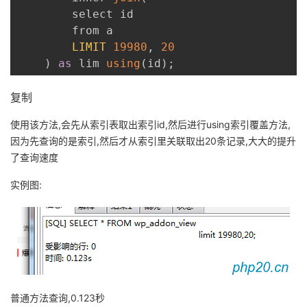
持
建
证
实
的
        select id 

        from a

议
验
收
LIMIT
19980
,
20
)
as
 lim 
using
(
id
)
;
藏
复制
使用该方法,会先从索引表取出索引id,然后进行using索引覆盖方法,
因为先查询的是索引,然后才从索引里关联取出20条记录,大大的提升
了查询速度
实例图:
普通方法查询,0.123秒