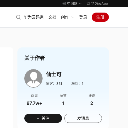
中国站
华为云App
华为云码道
文档
创作
登录
注册
关于作者
仙士可
博客：
351
粉丝：
1
阅读
获赞
评论
87.7w+
1
2
+ 关注
发消息