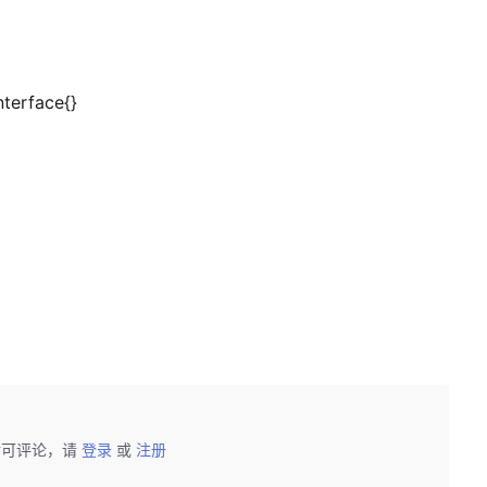
terface{}
后可评论，请
登录
或
注册