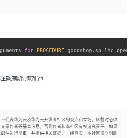
guments 
for
PROCEDURE
 goodshop
.
sp_lhc_open
;
 
不正确,预期2,得到了1
，不代表华为云及华为云开发者社区的观点和立场。转载时必须
、文章作者等基本信息，否则作者和本社区有权追究责任。如果
送邮件进行举报，并提供相关证据，一经查实，本社区将立刻删