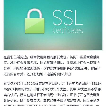
我
注
的
开
的
Programs
发
支
者
持
学
我
堂
在我们生活周边，经常使用网银的朋友发现，访问一些重大金融网
的
我
页，地址栏会显示名称，比如某银行网站。注意地址栏会出现银行
我
名称，地址栏还出现绿色，这种网站使用的是EV SSL证书，他除了
技
的
进行实名以外，还具有地址，电话的实体认证！
的
我
看到这种的可以100%确定是官方网站，并且是实名的网站！SSL证
术
云
课
的
我
书是CA机构签发的，他们分为分为3个类型，其中DV类型是不需要
实名认证，所以在地址栏不会出现企业名称，证书打开也不会看到
支
声
程
认
的
我
认证信息，除了没有实名，其它的安全保护都是有的，所以无论怎