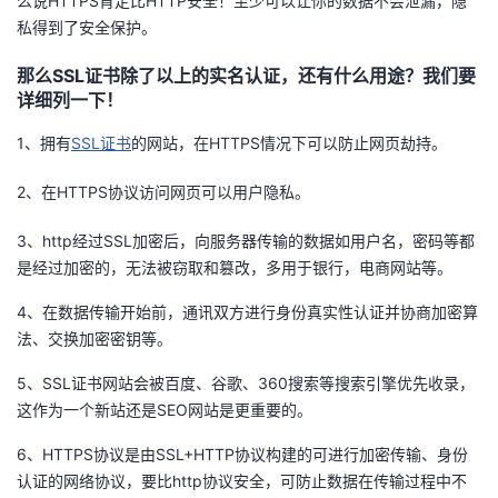
么说HTTPS肯定比HTTP安全！至少可以让你的数据不会泄漏，隐
持
建
证
实
的
私得到了安全保护。
议
验
收
那么SSL证书除了以上的实名认证，还有什么用途？我们要
详细列一下！
藏
1、拥有
SSL证书
的网站，在HTTPS情况下可以防止网页劫持。
2、在HTTPS协议访问网页可以用户隐私。
3、http经过SSL加密后，向服务器传输的数据如用户名，密码等都
是经过加密的，无法被窃取和篡改，多用于银行，电商网站等。
4、在数据传输开始前，通讯双方进行身份真实性认证并协商加密算
法、交换加密密钥等。
5、SSL证书网站会被百度、谷歌、360搜索等搜索引擎优先收录，
这作为一个新站还是SEO网站是更重要的。
6、HTTPS协议是由SSL+HTTP协议构建的可进行加密传输、身份
认证的网络协议，要比http协议安全，可防止数据在传输过程中不