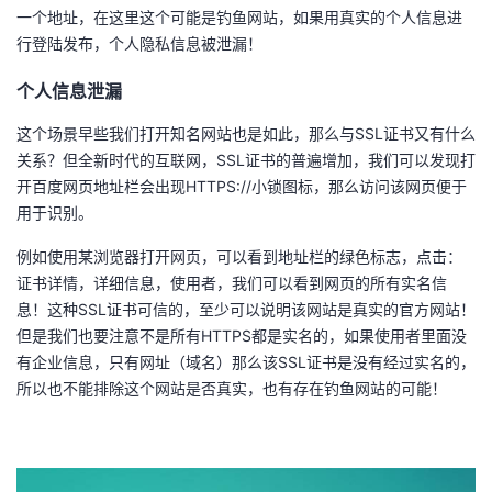
一个地址，在这里这个可能是钓鱼网站，如果用真实的个人信息进
者
行登陆发布，个人隐私信息被泄漏！
个人信息泄漏
我
这个场景早些我们打开知名网站也是如此，那么与SSL证书又有什么
的
我
关系？但全新时代的互联网，SSL证书的普遍增加，我们可以发现打
开百度网页地址栏会出现HTTPS://小锁图标，那么访问该网页便于
博
的
我
用于识别。
客
论
的
我
例如使用某浏览器打开网页，可以看到地址栏的绿色标志，点击：
证书详情，详细信息，使用者，我们可以看到网页的所有实名信
坛
圈
的
我
息！这种SSL证书可信的，至少可以说明该网站是真实的官方网站！
但是我们也要注意不是所有HTTPS都是实名的，如果使用者里面没
子
直
的
我
有企业信息，只有网址（域名）那么该SSL证书是没有经过实名的，
所以也不能排除这个网站是否真实，也有存在钓鱼网站的可能！
我
播
活
的
我
动
关
的