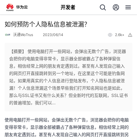
开发者
返
如何预防个人隐私信息被泄漏？
回
沃通WoTrus
2023/06/14
2.6k+
举
报
【摘要】 使用电脑打开一些网站，会弹出无数个广告，浏览器
会把你的电脑变得非常卡，显示器全部被霸占了各种弹窗信
息，相信经常上网的朋友肯定遇到过。甚至有人发现自己输入
个
的网页打开直接跳转到另一个地址，在这里这个可能是钓鱼网
站，如果用真实的个人信息进行登陆发布，个人隐私信息被泄
我
人
漏！个人信息泄漏这个场景早些我们打开知名网站也是如此，
那么与SSL证书又有什么关系？但全新时代的互联网，SSL证书
的
主
的普遍增加，我们可以...
开
页
使用电脑打开一些网站，会弹出无数个广告，浏览器会把你的电脑
变得非常卡，显示器全部被霸占了各种弹窗信息，相信经常上网的
发
朋友肯定遇到过。甚至有人发现自己输入的网页打开直接跳转到另