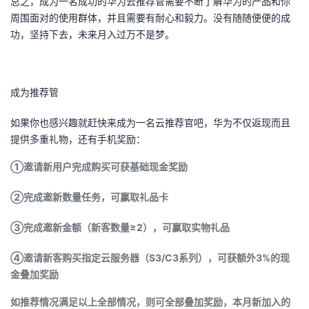
总之，成为一名成功的华为云推荐管需要不断了解华为的产品和你
周围面对的使用群体，并且需要有耐心和毅力。没有随随便便的成
功，坚持下去，未来月入过万不是梦。
成为推荐管
如果你也感兴趣就赶快来成为一名云推荐官吧，华为不仅返现而且
提供多重礼物，还有手机奖励：
①邀请新用户完成购买可获基础现金奖励
②完成邀新数量任务，可赢取礼品卡
③完成邀新金额（新客数量≥2），可赢取实物礼品
④邀请新客购买指定云服务器（S3/C3系列），可获额外3%的现
金叠加奖励
如推荐情况满足以上全部情况，则可全部叠加奖励，本月新加入的