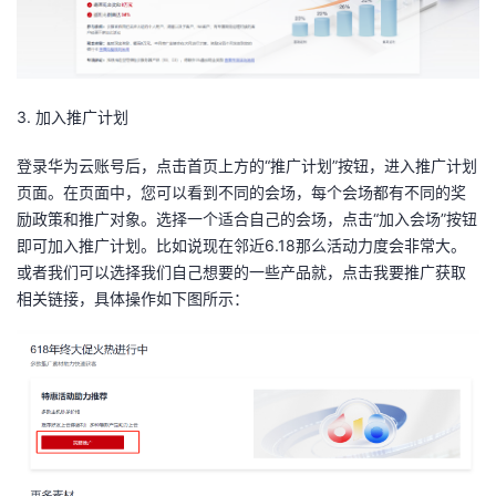
持
建
证
实
的
议
验
收
3. 加入推广计划
藏
登录华为云账号后，点击首页上方的“推广计划”按钮，进入推广计划
页面。在页面中，您可以看到不同的会场，每个会场都有不同的奖
励政策和推广对象。选择一个适合自己的会场，点击“加入会场”按钮
即可加入推广计划。比如说现在邻近6.18那么活动力度会非常大。
或者我们可以选择我们自己想要的一些产品就，点击我要推广获取
相关链接，具体操作如下图所示：