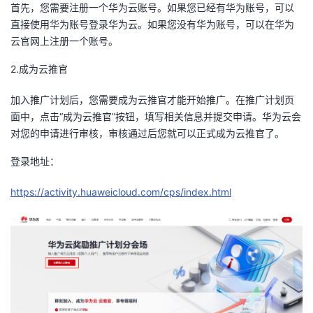
首先，您需要注册一个华为云账号。如果您已经有华为账号，可以
我
注
的
开
直接使用华为账号登录华为云。如果您没有华为账号，可以在华为
云官网上注册一个账号。
的
Programs
发
2.成为云推官
支
者
加入推广计划后，您需要成为云推官才能开始推广。在推广计划页
持
面中，点击“成为云推官”按钮，填写相关信息并提交申请。华为云会
学
对您的申请进行审核，审核通过后您就可以正式成为云推官了。
我
堂
登录地址：
的
我
我
https://activity.huaweicloud.com/cps/index.html
技
的
的
我
术
云
课
的
我
支
声
程
认
的
我