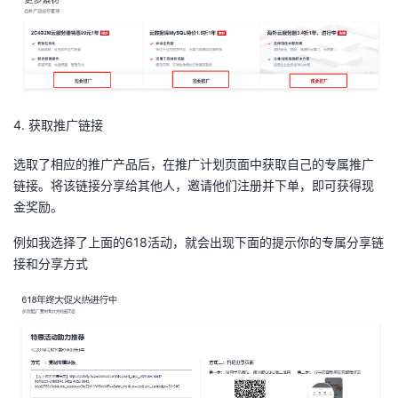
4. 获取推广链接
选取了相应的推广产品后，在推广计划页面中获取自己的专属推广
链接。将该链接分享给其他人，邀请他们注册并下单，即可获得现
金奖励。
例如我选择了上面的618活动，就会出现下面的提示你的专属分享链
接和分享方式