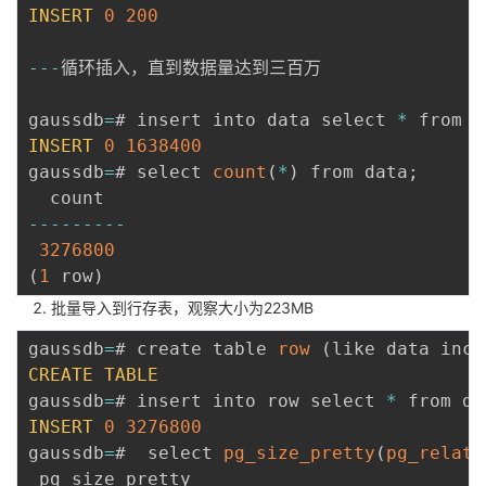
INSERT
0
200
--
-
循环插入，直到数据量达到三百万

gaussdb
=
# insert into data select 
*
 from d
INSERT
0
1638400
gaussdb
=
# select 
count
(
*
)
 from data
;
--
--
--
--
-
3276800
(
1
 row
)
批量导入到行存表，观察大小为223MB
gaussdb
=
# create table 
row
(
like data incl
CREATE
TABLE
gaussdb
=
# insert into row select 
*
 from da
INSERT
0
3276800
gaussdb
=
#  select 
pg_size_pretty
(
pg_relati