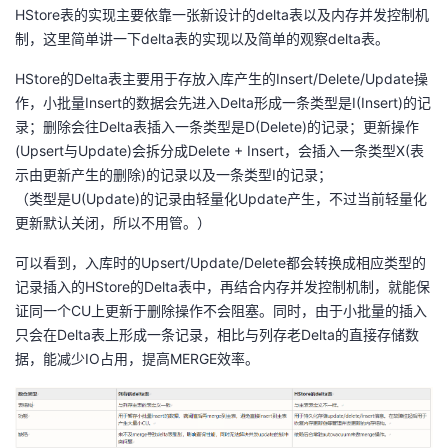
HStore表的实现主要依靠一张新设计的delta表以及内存并发控制机
制，这里简单讲一下delta表的实现以及简单的观察delta表。
HStore的Delta表主要用于存放入库产生的Insert/Delete/Update操
作，小批量Insert的数据会先进入Delta形成一条类型是I(Insert)的记
录；删除会往Delta表插入一条类型是D(Delete)的记录；更新操作
(Upsert与Update)会拆分成Delete + Insert，会插入一条类型X(表
示由更新产生的删除)的记录以及一条类型I的记录；
（类型是U(Update)的记录由轻量化Update产生，不过当前轻量化
更新默认关闭，所以不用管。）
可以看到，入库时的Upsert/Update/Delete都会转换成相应类型的
记录插入的HStore的Delta表中，再结合内存并发控制机制，就能保
证同一个CU上更新于删除操作不会阻塞。同时，由于小批量的插入
只会在Delta表上形成一条记录，相比与列存老Delta的直接存储数
据，能减少IO占用，提高MERGE效率。