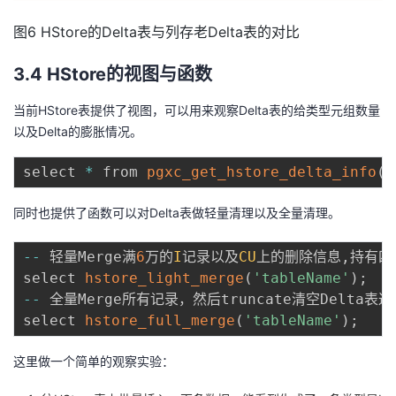
图6 HStore的Delta表与列存老Delta表的对比
3.4 HStore的视图与函数
当前HStore表提供了视图，可以用来观察Delta表的给类型元组数量
以及Delta的膨胀情况。
select 
*
 from 
pgxc_get_hstore_delta_info
(
'
同时也提供了函数可以对Delta表做轻量清理以及全量清理。
--
 轻量Merge满
6
万的
I
记录以及
CU
上的删除信息
,
持有四
select 
hstore_light_merge
(
'tableName'
)
;
--
 全量Merge所有记录，然后truncate清空Delt
select 
hstore_full_merge
(
'tableName'
)
;
这里做一个简单的观察实验：