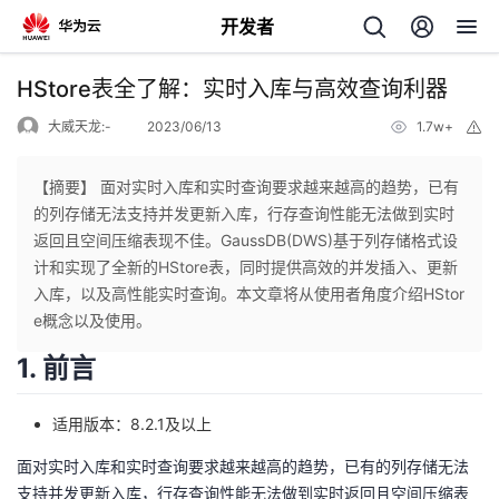
开发者
返
HStore表全了解：实时入库与高效查询利器
回
大威天龙:-
2023/06/13
1.7w+
举
报
【摘要】 面对实时入库和实时查询要求越来越高的趋势，已有
的列存储无法支持并发更新入库，行存查询性能无法做到实时
返回且空间压缩表现不佳。GaussDB(DWS)基于列存储格式设
个
计和实现了全新的HStore表，同时提供高效的并发插入、更新
入库，以及高性能实时查询。本文章将从使用者角度介绍HStor
我
人
e概念以及使用。
1. 前言
的
主
适用版本：8.2.1及以上
开
页
面对实时入库和实时查询要求越来越高的趋势，已有的列存储无法
发
支持并发更新入库，行存查询性能无法做到实时返回且空间压缩表