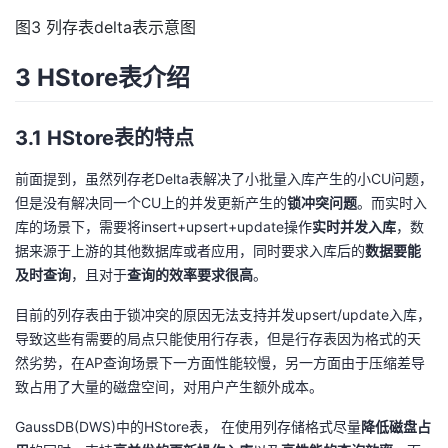
图3 列存表delta表示意图
3 HStore表介绍
3.1 HStore表的特点
前面提到，虽然列存老Delta表解决了小批量入库产生的小CU问题，
但是没有解决同一个CU上的并发更新产生的
锁冲突问题
。而实时入
库的场景下，需要将insert+upsert+update操作
实时并发入库
，数
据来源于上游的其他数据库或者应用，同时要求入库后的
数据要能
及时查询
，且对于
查询的效率要求很高
。
目前的列存表由于锁冲突的原因无法支持并发upsert/update入库，
导致这些有需要的局点只能使用行存表，但是行存表因为格式的天
然劣势，在AP查询场景下一方面性能较慢，另一方面由于压缩差导
致占用了大量的磁盘空间，对用户产生额外成本。
GaussDB(DWS)中的HStore表， 在使用列存储格式尽量
降低磁盘占