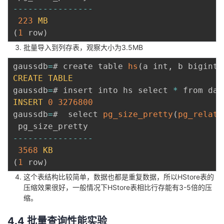
--
--
--
--
--
--
--
--
223
MB
(
1
 row
)
批量导入到列存表，观察大小为3.5MB
gaussdb
=
# create table 
hs
(
a int
,
 b bigint
,
CREATE
TABLE
gaussdb
=
# insert into hs select 
*
 from dat
INSERT
0
3276800
gaussdb
=
#  select 
pg_size_pretty
(
pg_relati
--
--
--
--
--
--
--
--
3568
KB
(
1
 row
)
这个表结构比较简单，数据也都是重复数据，所以HStore表的
压缩效果很好，一般情况下HStore表相比行存能有3-5倍的压
缩。
4.4 批量查询性能实验