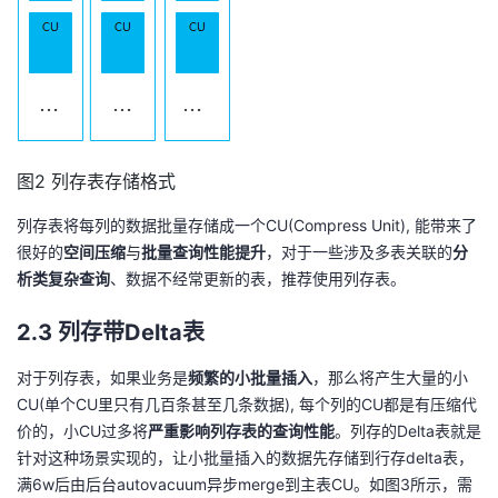
持
建
证
实
的
议
验
收
藏
图2 列存表存储格式
列存表将每列的数据批量存储成一个CU(Compress Unit), 能带来了
很好的
空间压缩
与
批量查询性能提升
，对于一些涉及多表关联的
分
析类复杂查询
、数据不经常更新的表，推荐使用列存表。
2.3 列存带Delta表
对于列存表，如果业务是
频繁的小批量插入
，那么将产生大量的小
CU(单个CU里只有几百条甚至几条数据), 每个列的CU都是有压缩代
价的，小CU过多将
严重影响列存表的查询性能
。列存的Delta表就是
针对这种场景实现的，让小批量插入的数据先存储到行存delta表，
满6w后由后台autovacuum异步merge到主表CU。如图3所示，需