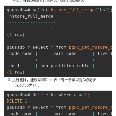
为0)，并且Delta表的空间大小data_size是0.
gaussdb
=
# select 
hstore_full_merge
(
'hs'
)
;
--
--
--
--
--
--
--
--
--
-
1
(
1
 row
)
gaussdb
=
# select 
*
 from 
pgxc_get_hstore_de
 node_name 
|
      part_name      
|
 live_tu
--
--
--
--
--
-
+
--
--
--
--
--
--
--
--
--
--
-
+
--
--
--
--
 dn_1      
|
 non partition table 
|
(
1
 row
)
执行删除，能观察到Delta表上有一条类型是D的记录
（n_d_tup为1）。
gaussdb
=
# 
delete
 hs where a 
=
1
;
DELETE
1
gaussdb
=
# select 
*
 from 
pgxc_get_hstore_de
 node_name 
|
      part_name      
|
 live_tu