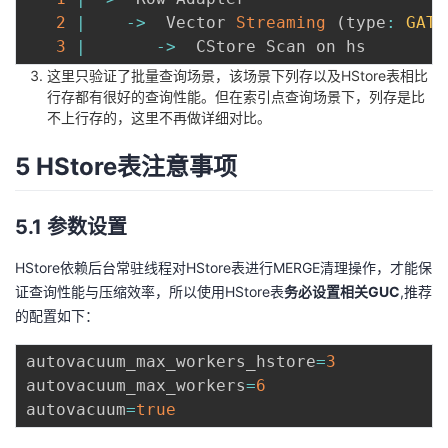
2
|
-
>
  Vector 
Streaming
(
type
:
GATH
3
|
-
>
  CStore Scan on hs        
这里只验证了批量查询场景，该场景下列存以及HStore表相比
行存都有很好的查询性能。但在索引点查询场景下，列存是比
不上行存的，这里不再做详细对比。
5 HStore表注意事项
5.1 参数设置
HStore依赖后台常驻线程对HStore表进行MERGE清理操作，才能保
证查询性能与压缩效率，所以使用HStore表
务必设置相关GUC
,推荐
的配置如下：
autovacuum_max_workers_hstore
=
3
autovacuum_max_workers
=
6
autovacuum
=
true