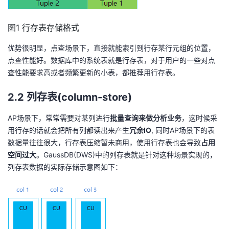
我
注
的
开
图1 行存表存储格式
的
Programs
发
优势很明显，点查场景下，直接就能索引到行存某行元组的位置，
支
点查性能好。数据库中的系统表就是行存表，对于用户的一些对点
者
查性能要求高或者频繁更新的小表，都推荐用行存表。
持
学
2.2 列存表(column-store)
我
堂
AP场景下，常常需要对某列进行
批量查询来做分析业务
，这时候采
用行存的话就会把所有列都读出来产生
冗余IO
, 同时AP场景下的表
的
我
我
数据量往往很大，行存表压缩暂未商用，使用行存表也会导致
占用
空间过大
。GaussDB(DWS)中的列存表就是针对这种场景实现的，
技
的
的
我
列存表数据的实际存储示意图如下：
术
云
课
的
我
支
声
程
认
的
我