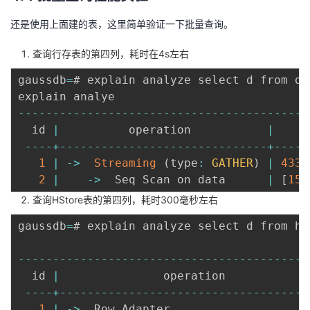
还是使用上面建的表，这里简单验证一下批量查询。
查询行存表的第四列，耗时在4s左右
gaussdb
=
# explain analyze select d from da
explain analye                            
--
--
--
--
--
--
--
--
--
--
--
--
--
--
--
--
--
--
--
--
--
  id 
|
          operation           
|
--
--
+
--
--
--
--
--
--
--
--
--
--
--
--
--
--
--
+
--
--
-
1
|
-
>
Streaming
(
type
:
GATHER
)
|
4337
2
|
-
>
  Seq Scan on data      
|
[
157
查询HStore表的第四列，耗时300毫秒左右
gaussdb
=
# explain analyze select d from hs
--
--
--
--
--
--
--
--
--
--
--
--
--
--
--
--
--
--
--
--
--
  id 
|
               operation            
--
--
+
--
--
--
--
--
--
--
--
--
--
--
--
--
--
--
--
--
--
1
|
-
>
  Row Adapter                    