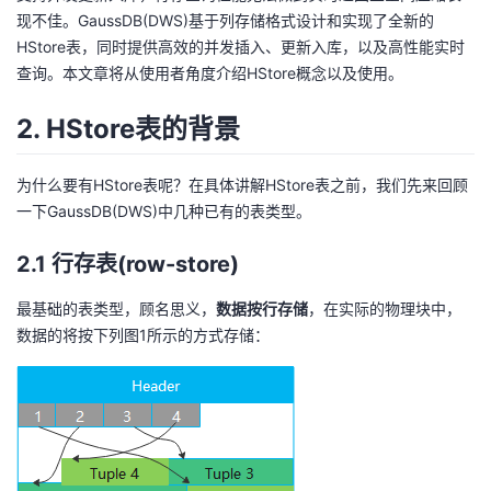
现不佳。GaussDB(DWS)基于列存储格式设计和实现了全新的
者
HStore表，同时提供高效的并发插入、更新入库，以及高性能实时
查询。本文章将从使用者角度介绍HStore概念以及使用。
我
2. HStore表的背景
的
我
为什么要有HStore表呢？在具体讲解HStore表之前，我们先来回顾
博
的
我
一下GaussDB(DWS)中几种已有的表类型。
客
论
的
我
2.1 行存表(row-store)
坛
圈
的
我
最基础的表类型，顾名思义，
数据按行存储
，在实际的物理块中，
数据的将按下列图1所示的方式存储：
子
直
的
我
我
播
活
的
我
动
关
的