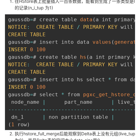
往HStore表上批量插入一百条数据，能看到生成了一条类型是I
的记录(n_i_tup 为1)
gaussdb
=
# create table 
data
(
a int primary 
NOTICE
:
CREATE
TABLE
/
PRIMARY
KEY
 will c
CREATE
TABLE
gaussdb
=
# insert into data 
values
(
generate
INSERT
0
100
gaussdb
=
# create table 
hs
(
a int primary ke
NOTICE
:
CREATE
TABLE
/
PRIMARY
KEY
 will c
CREATE
TABLE
gaussdb
=
# insert into hs select 
*
 from dat
INSERT
0
100
gaussdb
=
# select 
*
 from 
pgxc_get_hstore_de
 node_name 
|
      part_name      
|
 live_tu
--
--
--
--
--
-
+
--
--
--
--
--
--
--
--
--
--
-
+
--
--
--
--
 dn_1      
|
 non partition table 
|
(
1
 row
)
执行hstore_full_merge后能观察到Delta表上没有元组(live_tup