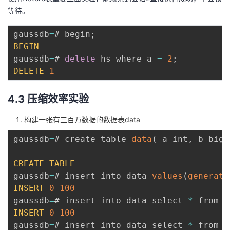
等待。
gaussdb
=
# begin
;
BEGIN
gaussdb
=
# 
delete
 hs where a 
=
2
;
DELETE
1
4.3 压缩效率实验
构建一张有三百万数据的数据表data
gaussdb
=
# create table 
data
(
 a int
,
 b bigi
CREATE
TABLE
gaussdb
=
# insert into data 
values
(
generate
INSERT
0
100
gaussdb
=
# insert into data select 
*
 from d
INSERT
0
100
gaussdb
=
# insert into data select 
*
 from d