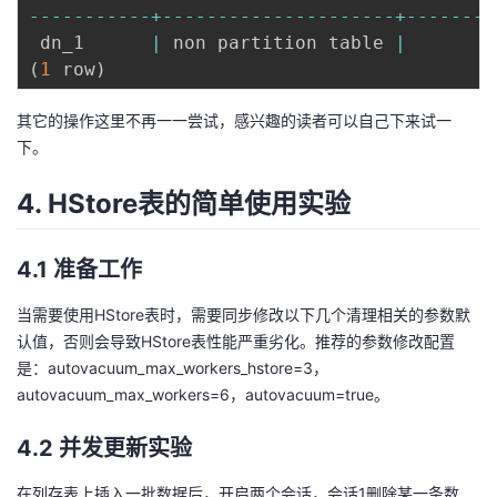
--
--
--
--
--
-
+
--
--
--
--
--
--
--
--
--
--
-
+
--
--
--
--
 dn_1      
|
 non partition table 
|
(
1
 row
)
其它的操作这里不再一一尝试，感兴趣的读者可以自己下来试一
下。
4. HStore表的简单使用实验
4.1 准备工作
当需要使用HStore表时，需要同步修改以下几个清理相关的参数默
认值，否则会导致HStore表性能严重劣化。推荐的参数修改配置
是：autovacuum_max_workers_hstore=3，
autovacuum_max_workers=6，autovacuum=true。
4.2 并发更新实验
在列存表上插入一批数据后，开启两个会话，会话1删除某一条数