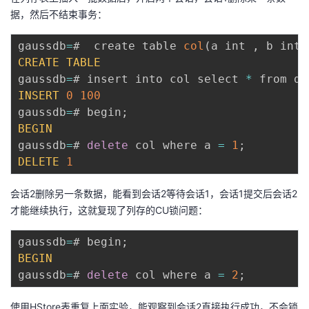
据，然后不结束事务：
gaussdb
=
#  create table 
col
(
a int 
,
 b int
)
CREATE
TABLE
gaussdb
=
# insert into col select 
*
 from da
INSERT
0
100
gaussdb
=
# begin
;
BEGIN
gaussdb
=
# 
delete
 col where a 
=
1
;
DELETE
1
会话2删除另一条数据，能看到会话2等待会话1，会话1提交后会话2
才能继续执行，这就复现了列存的CU锁问题：
gaussdb
=
# begin
;
BEGIN
gaussdb
=
# 
delete
 col where a 
=
2
;
使用HStore表重复上面实验，能观察到会话2直接执行成功，不会锁