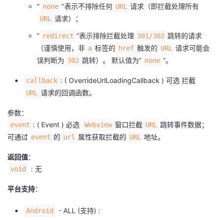
"
"表示不排除任何
请求（即拦截处理所有
none
URL
请求）；
URL
“
“表示排除拦截处理
跳转的请求
redirect
301/302
（谨慎使用，非
标签的
触发的
请求可能会
a
href
URL
误判断为
跳转）。 默认值为”
”。
302
none
: ( OverrideUrlLoadingCallback ) 可选 拦截
callback
请求的回调函数。
URL
参数：
: ( Event ) 必选
窗口拦截
跳转事件数据；
event
Webview
URL
可通过
的
属性获取拦截的
地址。
event
url
URL
返回值
：
: 无
void
平台支持
：
- ALL (支持) :
Android