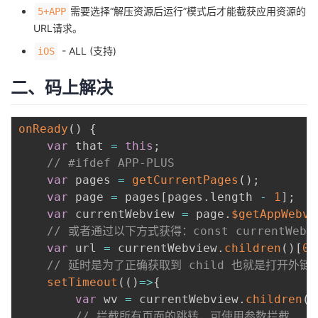
需要选择“解压资源后运行”模式后才能截获应用资源的
5+APP
URL请求。
- ALL (支持)
iOS
二、码上解决
onReady
(
)
{
var
 that 
=
this
;
// #ifdef APP-PLUS
var
 pages 
=
getCurrentPages
(
)
;
var
 page 
=
 pages
[
pages
.
length 
-
1
]
;
var
 currentWebview 
=
 page
.
$getAppWebvi
// 或者通过以下方式获得：const currentWebview
var
 url 
=
 currentWebview
.
children
(
)
[
0
]
// 延时是为了正确获取到 child 也就是打开外链地址
setTimeout
(
(
)
=>
{
var
 wv 
=
 currentWebview
.
children
(
)
// 拦截所有页面的跳转，可使用参数拦截  .jd