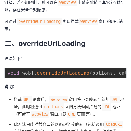
链接，若不加限制，则可以在
中随意跳转至其它外链地
webview
址，存在安全合规隐患。
者
可通过
实现拦截
窗口的URL请
overrideUrlLoading
Webview
我
求。
的
我
二、overrideUrlLoading
博
的
我
语法如下：
客
论
的
我
void
 wobj
.
overrideUrlLoading
(
options
,
 call
坛
圈
的
我
说明：
子
直
的
我
拦截
请求后，
窗口将不会跳转到新的
地
URL
Webview
URL
址，此时将通过
回调方法返回拦截的
地址
callback
URL
我
播
活
的
（可新开
窗口加载
页面等）。
Webview
URL
我
动
关
的
此方法只能拦截窗口的网络超链接跳转（包括调用
loadURL