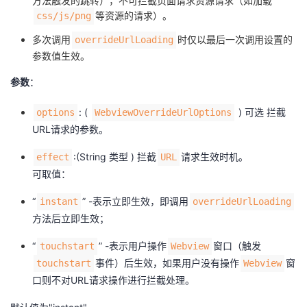
方法触发的跳转），不可拦截页面请求资源请求（如加载
我
注
的
开
等资源的请求）。
css/js/png
多次调用
时仅以最后一次调用设置的
overrideUrlLoading
的
Programs
发
参数值生效。
支
者
参数
：
: (
) 可选 拦截
options
WebviewOverrideUrlOptions
持
学
URL请求的参数。
我
堂
:(String 类型 ) 拦截
请求生效时机。
effect
URL
可取值：
的
我
我
“
” -表示立即生效，即调用
instant
overrideUrlLoading
技
的
的
我
方法后立即生效；
“
” -表示用户操作
窗口（触发
touchstart
Webview
术
云
课
的
我
事件）后生效，如果用户没有操作
窗
touchstart
Webview
支
声
口则不对URL请求操作进行拦截处理。
程
认
的
我