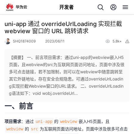
开发者
返
uni-app 通过 overrideUrlLoading 实现拦截
回
webview 窗口的 URL 跳转请求
SHQ1874009
2023/06/11
5.8k+
举
报
【摘要】 一、前言项目需求：通过uni-app的webview嵌入H5
页面，且webview的src为互联网页面访问地址，页面中涉及很
个
多可点击链接，若不加限制，则可以在webview中随意跳转至
其它外链地址，存在安全合规隐患。可通过overrideUrlLoadin
我
人
g实现拦截Webview窗口的URL请求。 二、overrideUrlLoadin
g语法如下：void wobj.overrideUrl...
的
主
一、前言
开
页
项目需求
：通过
的
嵌入H5页面，且
uni-app
webview
的
为互联网页面访问地址，页面中涉及很多可点击
webview
src
发