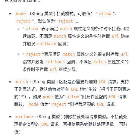
默认值为"instant"。
持
建
证
实
的
: (String 类型 ) 拦截模式。可取值： “
”、"
mode
allow
议
验
收
”，默认值为"
”。
reject
reject
“
”表示满足
属性定义的条件时不拦截url继
allow
match
藏
续加载，不满足
属性定义的条件时拦截
跳转
match
url
并触发
回调；
callback
“
"表示满足
属性定义的提交时拦截
reject
match
url
跳转并触发
回调，不满足
属性定义的
callback
match
条件时不拦截
继续加载。
url
: (String 类型 ) 区配是否需要处理的
请求。支持
match
URL
正则表达式，默认值为对所有
地址生效（相当于正则表达
URL
式“.*”）。如果
值为"
“则允许区配的
请求
mode
allow
URL
跳转，
值为”
"则拦截区配的
请求。
mode
reject
URL
: (String 类型 ) 排除拦截处理请求类型。不拦截处
exclude
理指定类型的
请求，直接使用系统默认处理逻辑。 可取
URL
值：