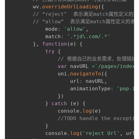
		wv
.
overrideUrlLoading
(
{
// “reject"  表示满足match属性定义
// “allow”  表示满足match属性定义
			mode
:
'allow'
,
			match
:
'.*jd\.com/.*'
}
,
function
(
e
)
{
try
{
// 根据自己的业务需求，处理链接
var
 navURL 
=
`
/pages/index/
				uni
.
navigateTo
(
{
					url
:
 navURL
,
					animationType
:
'pop-in
}
)
}
catch
(
e
)
{
				console
.
log
(
e
)
//TODO handle the exceptio
}
			console
.
log
(
'reject Url'
,
 url
)