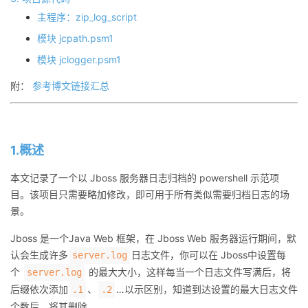
议
注
验
收
主程序：zip_log_script
模块 jcpath.psm1
藏
模块 jclogger.psm1
附：
参考博文链接汇总
1.概述
本文记录了一个以 Jboss 服务器日志归档的 powershell 示范项
目。该项目只需要略加修改，即可用于所有类似需要归档日志的场
景。
Jboss 是一个Java Web 框架，在 Jboss Web 服务器运行期间，默
认会生成许多
日志文件，你可以在 Jboss中设置每
server.log
个
的最大大小，这样每当一个日志文件写满后，将
server.log
后缀依次添加
、
…以示区别，知道到达设置的最大日志文件
.1
.2
个数后，将其删除。