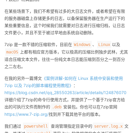
在某些场景下，我们不希望有过多的大日志文件，或者希望在有限
的服务器磁盘上存储更多的日志，以备保留服务器在生产运行下的
某些重要信息，这个时候我们就需要对日志进行压缩归档，让日志
文件更小，并且不至于被过早地由系统自动删除。
7zip 是一款不错的压缩软件，目前在
、
以及
Windows
Linux
上都有相应官方版本，它以极高的压缩比例独步武林，尤其
macOS
适合压缩文本文件，往往一份纯文本日志能压缩到百分之一到百分
之二左右。
在我的另外一篇博文
《案例详解-如何在 Linux 系统中安装和使用
7zip 以及 7zip的脚本编程使用教程》
：
https://blog.csdn.net/qq_28550263/article/details/124876070
详细介绍了7zip的命令行使用方式，并提供了一个基于7zip官方给
出的可执行文件而制作的
安装包。你也可以在7zip官网
.deb
https://www.7-zip.org/
找到并下载其他平台的版本。
我们通过
查询管理指定目录中的
文
powershell
server.log.x