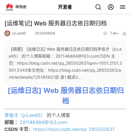
开发者
返
[运维笔记] Web 服务器日志依日期归档
回
jcLee95
2023/06/09
7.4k+
举
报
【摘要】 [运维日志] Web 服务器日志依日期归档李俊才（jcLe
e95） 的个人博客邮箱 ：291148484@163.comCSDN 主
页：https://blog.csdn.net/qq_28550263?spm=1001.2101.3
个
001.5343本文地址：https://blog.csdn.net/qq_28550263/a
rticle/details/125185821目 录1.概述2...
我
人
[运维日志] Web 服务器日志依日期归
我
的
主
档
我
的
开
页
李俊才（jcLee95）
的个人博客
邮箱 ：
291148484@163.com
我
的
开
发
CSDN 主页
：
https://blog.csdn.net/qq_28550263?