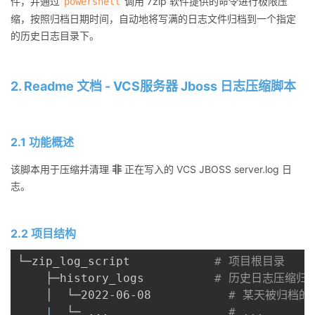
件，并通过
调用 7zip 软件提供的命令进行极限压
powershell
缩，按照归档日期时间，自动地将写满的日志文件归档到一个指定
的历史日志目录下。
2. Readme 文档 - VCS服务器 Jboss 日志压缩脚本
2.1 功能概述
该脚本用于压缩并清理
非
正在写入的 VCS JBOSS server.log 日
志。
2.2 项目结构
└─zip_log_script            
# 项目根目录
    ├─history_logs          
# 历史日志压缩归
    │  └─2022-06-08           
# 某天被归档
|
  └─ 
..
.                 
# ...