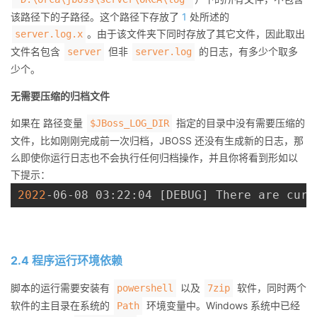
该路径下的子路径。这个路径下存放了
1
处所述的
。由于该文件夹下同时存放了其它文件，因此取出
server.log.x
文件名包含
但非
的日志，有多少个取多
server
server.log
少个。
无需要压缩的归档文件
如果在 路径变量
指定的目录中没有需要压缩的
$JBoss_LOG_DIR
文件，比如刚刚完成前一次归档，JBOSS 还没有生成新的日志，那
么即使你运行日志也不会执行任何归档操作，并且你将看到形如以
下提示：
2022
-06-08 03:22:04 
[
DEBUG
]
2.4 程序运行环境依赖
脚本的运行需要安装有
以及
软件，同时两个
powershell
7zip
软件的主目录在系统的
环境变量中。Windows 系统中已经
Path