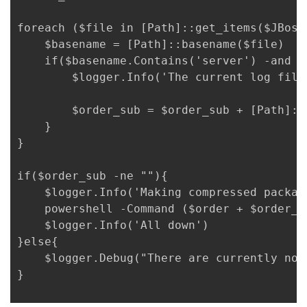
foreach ($file in [Path]::get_items($JBoss_
    $basename = [Path]::basename($file)

    if($basename.Contains('server') -and (
        $logger.Info('The current log file
        $order_sub = $order_sub + [Path]::
    }

}

if($order_sub -ne ""){

    $logger.Info('Making compressed packag
    powershell -Command ($order + $order_su
    $logger.Info('All down')

}else{

    $logger.Debug("There are currently no 
}
