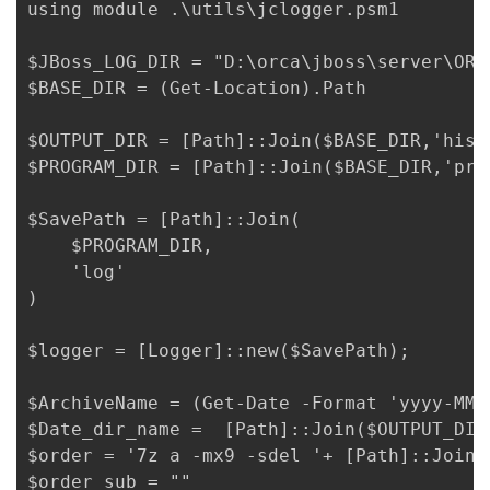
using module .\utils\jclogger.psm1

$JBoss_LOG_DIR = "D:\orca\jboss\server\ORCA
$BASE_DIR = (Get-Location).Path

$OUTPUT_DIR = [Path]::Join($BASE_DIR,'histo
$PROGRAM_DIR = [Path]::Join($BASE_DIR,'prog
$SavePath = [Path]::Join(

    $PROGRAM_DIR,

    'log'

)

$logger = [Logger]::new($SavePath);

$ArchiveName = (Get-Date -Format 'yyyy-MM-
$Date_dir_name =  [Path]::Join($OUTPUT_DIR
$order = '7z a -mx9 -sdel '+ [Path]::Join(
$order_sub = ""
