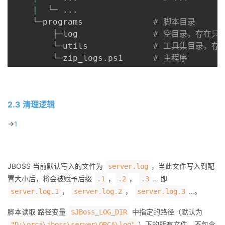
|
  └─ 
..
.                 

    └─programs              
# 脚本目录
        ├─log               
# 空目录，存在只
        └─utils             
# 工具集目录，存
        └─zip_logs.ps1      
# 主程序
2.3 清理逻辑
->
1
JBOSS 当前默认写入的文件为
，当此文件写入到配
server.log
置大小后，将会被赋予后缀
，
，
… 即
.1
.2
.3
，
，
…。
server.log.1
server.log.2
server.log.3
脚本读取 路径变量
中指定的路径（默认为
$JBoss_LOG_DIR
）下的所有文件，不包含
"D:\orca\jboss\server\ORCA\log"