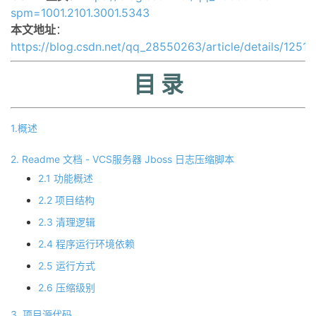
spm=1001.2101.3001.5343
的
Programs
发
者
本文地址
：
https://blog.csdn.net/qq_28550263/article/details/1251
支
者
我
目 录
持
学
的
我
我
堂
博
的
我
1.概述
2. Readme 文档 - VCS服务器 Jboss 日志压缩脚本
的
我
客
论
的
我
我
2.1 功能概述
技
的
坛
圈
的
我
的
我
2.2 项目结构
2.3 清理逻辑
术
云
子
直
的
我
课
的
我
2.4 程序运行环境依赖
支
声
播
活
的
程
认
的
我
2.5 运行方式
2.6 压缩级别
持
建
动
关
证
实
的
3. 项目源代码