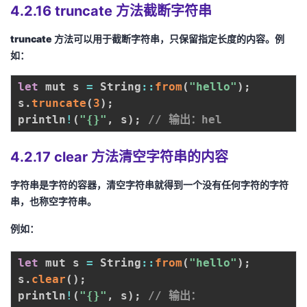
4.2.16 truncate 方法截断字符串
truncate 方法可以用于截断字符串，只保留指定长度的内容。例
如：
let
 mut s 
=
 String
:
:
from
(
"hello"
)
;
s
.
truncate
(
3
)
;
println
!
(
"{}"
,
 s
)
;
// 输出：hel
4.2.17 clear 方法清空字符串的内容
字符串是字符的容器，清空字符串就得到一个没有任何字符的字符
串，也称空字符串。
例如：
let
 mut s 
=
 String
:
:
from
(
"hello"
)
;
s
.
clear
(
)
;
println
!
(
"{}"
,
 s
)
;
// 输出：