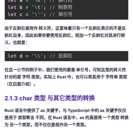
let
 a 
=
'\n'
;
// 换行符
let
 b 
=
'\t'
;
// 制表符
let
 c 
=
'\''
;
// 单引号
由于反斜杠被用作
转义符
，这意味着只有一个反斜杠表示的不是反
斜杠自身，因此如果你要使用反斜杠，则加一个反斜杠对其进行转
义，也就是：
let
 d 
=
'\\'
;
// 反斜杠
在这一小节的例子中，我们使用的都是
单引号
，可知这里的转义符
针对的是
字符
类型。实际上
Rust
中，也可以将其用于
字符串
类型
（在后面介绍）。
2.1.3 char 类型 与其它类型的转换
Rust
语言中提供了
as
关键字，与
TypeScript
中的
as
关键字仅仅
是用于
类型断言
不同，在
Rust
语言中，
as
的直接将 一个类型 转换
为 另一个类型，而不仅仅是视作另一个类型。