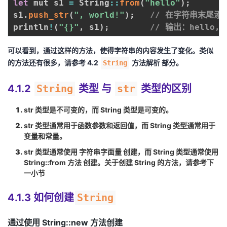
let
 mut s1 
=
 String
:
:
from
(
"hello"
)
;
s1
.
push_str
(
", world!"
)
;
// 在字符串末尾添
println
!
(
"{}"
,
 s1
)
;
// 输出：hello, 
可以看到，通过这样的方法，使得字符串的内容发生了变化。类似
的方法还有很多，请参考
4.2
方法解析
部分。
String
4.1.2
String
类型 与
str
类型的区别
str
类型是不可变的，而
String
类型是可变的。
str
类型通常用于函数参数和返回值，而
String
类型通常用于
变量和常量。
str
类型通常使用
字符串字面量
创建，而
String
类型通常使用
String::from 方法
创建。关于创建
String
的方法，请参考下
一小节
4.1.3 如何创建
String
通过使用 String::new 方法创建