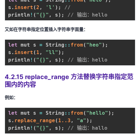
s
.
insert
(
2
,
'l'
)
;
// 
println
!
(
"{}"
,
 s
)
;
// 输出：hello
又如在字符串指定位置插入字符串字面量：
let
 mut s 
=
 String
:
:
from
(
"heo"
)
;
s
.
insert
(
1
,
"ll"
)
;
println
!
(
"{}"
,
 s
)
;
// 输出：hello
4.2.15 replace_range 方法替换字符串指定范
围内的内容
例如：
let
 mut s 
=
 String
:
:
from
(
"hello"
)
;
s
.
replace_range
(
1.
.3
,
"a"
)
;
println
!
(
"{}"
,
 s
)
;
// 输出：hallo