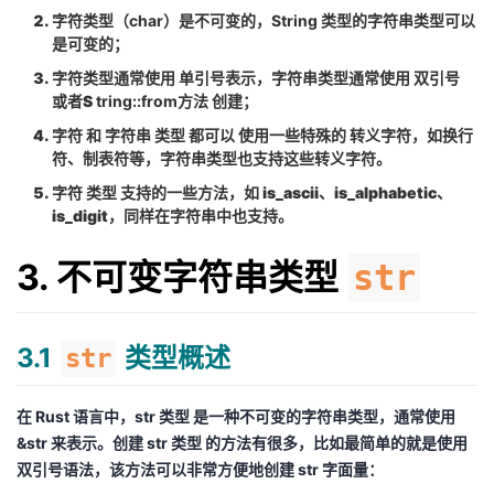
字符类型（
char
）是不可变的，
String
类型的字符串类型可以
是可变的；
字符类型通常使用
单引号表示
，字符串类型通常使用
双引号
或者S
tring::from方法
创建；
字符
和
字符串
类型
都可以
使用一些特殊的
转义字符
，如换行
符、制表符等，字符串类型也支持这些转义字符。
字符
类型 支持的一些方法，如 is_ascii、is_alphabetic、
is_digit，同样在字符串中也支持。
3. 不可变字符串类型
str
3.1
类型概述
str
在
Rust
语言中，
str 类型
是一种不可变的字符串类型，通常使用
&str
来表示。创建
str 类型
的方法有很多，比如最简单的就是使用
双引号语法
，该方法可以非常方便地创建
str
字面量：