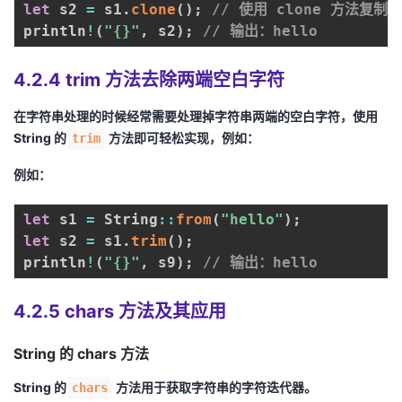
let
 s2 
=
 s1
.
clone
(
)
;
// 使用 clone 方法复制
println
!
(
"{}"
,
 s2
)
;
// 输出：hello
4.2.4 trim 方法去除两端空白字符
在字符串处理的时候经常需要处理掉字符串两端的空白字符，使用
String
的
方法即可轻松实现，例如：
trim
例如：
let
 s1 
=
 String
:
:
from
(
"hello"
)
;
let
 s2 
=
 s1
.
trim
(
)
;
println
!
(
"{}"
,
 s9
)
;
// 输出：hello
4.2.5 chars 方法及其应用
String 的 chars 方法
String
的
方法用于获取字符串的字符迭代器。
chars