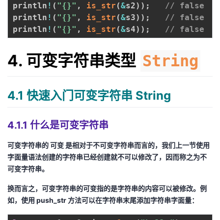
println
!
(
"{}"
,
is_str
(
&
s2
)
)
;
// false
println
!
(
"{}"
,
is_str
(
&
s3
)
)
;
// false
println
!
(
"{}"
,
is_str
(
&
s4
)
)
;
// false
4. 可变字符串类型
String
4.1 快速入门可变字符串 String
4.1.1 什么是可变字符串
可变字符串的
可变
是相对于不可变字符串而言的，我们上一节使用
字面量语法创建的字符串已经创建就不可以修改了，因而称之为不
可变字符串。
换而言之，可变字符串的可变指的是
字符串的内容可以被修改
。例
如，使用
push_str
方法可以在字符串末尾添加字符串字面量：