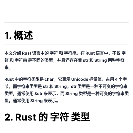
我
注
的
开
的
Programs
发
1. 概述
支
者
持
学
本文介绍
Rust
语言中的
字符
和
字符串
。在
Rust
语言中，不仅 字
符 和 字符串 是不同的类型，并且还存在着
str
和
String
两种字符
我
堂
串。
的
我
Rust
中的字符类型是
char
，它表示
Unicode
标量值，占用
4 个字
我
节
，而字符串类型是
str
和 String。
str
类型是一种
不可变
的字符串
技
的
类型，通常使用
&str
来表示，而
String
类型是一种
可变
的字符串类
的
我
型，通常使用
String
来表示。
术
云
课
的
我
2. Rust 的 字符 类型
支
声
程
认
的
我