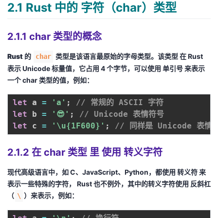
持
建
2.1 Rust 中的 字符（char）类型
证
实
的
议
验
收
2.1.1 char 类型的概念
藏
Rust 的
类型是该语言最原始的字母类型。该类型 在
Rust
char
表示
Unicode
标量值，它占用
4 个字节
，可以使用
单引号
来表示
一个
char
类型的值，例如：
let
 a 
=
'a'
;
// 常规的 ASCII 字符
let
 b 
=
'😎'
;
// Unicode 表情符号
let
 c 
=
'\u{1F600}'
;
// 同样是 Unicode 表
2.1.2 在 char 类型 里 使用 转义字符
现代高级语言中，如
C
、
JavaScript
、
Python
，都使用
转义符
来
表示一些特殊的字符，
Rust
也不例外，其中的转义字符使用
反斜杠
（
）来表示，例如：
\