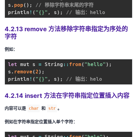
s
.
pop
(
)
;
// 移除字符串末尾的字符
println
!
(
"{}"
,
 s
)
;
// 输出：hello
4.2.13 remove 方法移除字符串指定为序处的
字符
例如：
let
 mut s 
=
 String
:
:
from
(
"hello"
)
;
s
.
remove
(
2
)
;
println
!
(
"{}"
,
 s
)
;
// 输出：helo
4.2.14 insert 方法在字符串指定位置插入内容
内容可以是
和
。
char
str
例如在字符串指定位置插入单个字符：
let
 mut s 
=
 String
:
:
from
(
"helo"
)
;