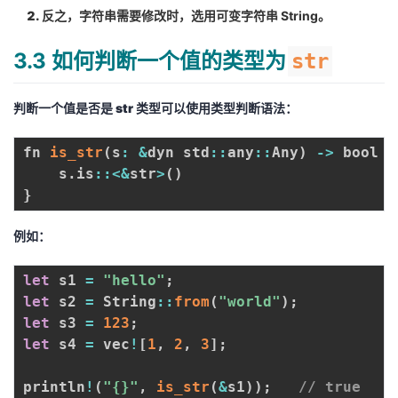
反之，字符串需要修改时，选用可变字符串
String
。
3.3 如何判断一个值的类型为
str
判断一个值是否是 str 类型可以使用类型判断语法：
fn 
is_str
(
s
:
&
dyn std
:
:
any
:
:
Any
)
-
>
 bool 
{
    s
.
is
:
:
<
&
str
>
(
)
}
例如：
let
 s1 
=
"hello"
;
let
 s2 
=
 String
:
:
from
(
"world"
)
;
let
 s3 
=
123
;
let
 s4 
=
 vec
!
[
1
,
2
,
3
]
;
println
!
(
"{}"
,
is_str
(
&
s1
)
)
;
// true