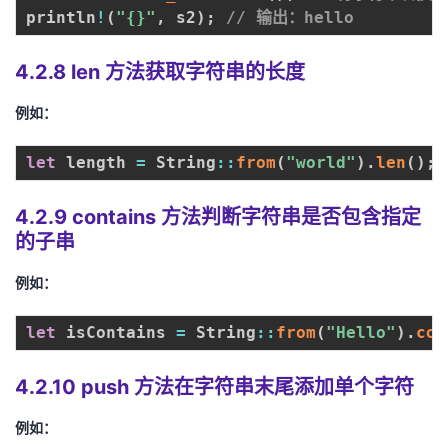
println
!
(
"{}"
,
 s2
)
;
// 输出：hello
4.2.8 len 方法获取字符串的长度
例如：
let
 length 
=
 String
:
:
from
(
"world"
)
.
len
(
)
;
4.2.9 contains 方法判断字符串是否包含指定
的子串
例如：
let
 isContains 
=
 String
:
:
from
(
"Hello"
)
.
con
4.2.10 push 方法在字符串末尾添加单个字符
例如：