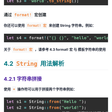
let
 s3 
=
"world"
.
to_string
(
)
;
通过
宏创建
format!
你还可以使用
来创建
String
字符串。例如：
format! 宏
let
 s4 
=
 format
!
(
"{} {}"
,
"hello"
,
"world"
关于
，请参考
4.3 format! 宏 与 模板字符串的使用
format! 宏
4.2
用法解析
String
4.2.1 字符串拼接
使用
操作符可以用于拼接两个字符串例如：
+
let
 s1 
=
 String
:
:
from
(
"Hello "
)
;
let
 s2 
=
 String
:
:
from
(
"world!"
)
;