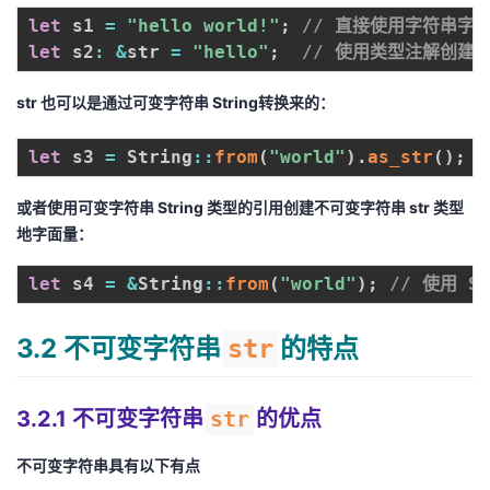
let
 s1 
=
"hello world!"
;
// 直接使用字符串字
let
 s2
:
&
str 
=
"hello"
;
// 使用类型注解创建
str
也可以是通过可变字符串
String
转换来的：
let
 s3 
=
 String
:
:
from
(
"world"
)
.
as_str
(
)
;
/
或者使用可变字符串
String
类型的引用创建不可变字符串
str
类型
地字面量：
let
 s4 
=
&
String
:
:
from
(
"world"
)
;
// 使用 S
3.2 不可变字符串
的特点
str
3.2.1 不可变字符串
str
的优点
不可变字符串具有以下有点