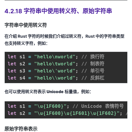
4.2.18 字符串中使用转义符、原始字符串
字符串中使用转义符
在介绍
Rust
字符的时候我们介绍过转义符，
Rust
中的字符串类型
也支持转义字符，例如：
let
 s1 
=
"hello\nworld"
;
// 换行符
let
 s2 
=
"hello\tworld"
;
// 制表符
let
 s3 
=
"hello\'world"
;
// 单引号
let
 s4 
=
"hello\\world"
;
// 反斜杠
也可以使用转义符表示 Unicode 标量值，例如：
let
 s1 
=
"\u{1F600}"
;
// Unicode 表情符号
let
 s2 
=
"\u{1F600}\u{1F601}\u{1F602}"
;
/
原始字符串表示