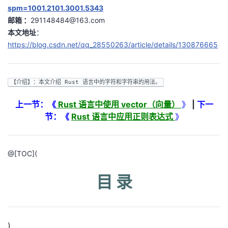
spm=1001.2101.3001.5343
者
邮箱 ：
291148484@163.com
本文地址
：
我
https://blog.csdn.net/qq_28550263/article/details/130876665
的
我
【介绍】：本文介绍 Rust 语言中的字符和字符串的用法。
博
的
我
上一节：《
Rust 语言中使用 vector（向量）
》
|
下一
客
论
的
我
节：《
Rust 语言中应用正则表达式
》
坛
圈
的
我
@[TOC](
子
直
的
我
目 录
我
播
活
的
我
动
关
的
)