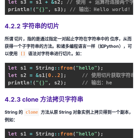
let
 s3 
=
 s1 
+
&
s2
;
// 使用 + 运算符连接两个字
println
!
(
"{}"
,
 s3
)
;
// 输出：Hello world!
4.2.2 字符串的切片
所谓
切片
，指的是通过指定一对起止字符在字符串中的
位序
，从而
获得一个子字符串的方法。和诸多编程语言一样（如
Python
），可
以使用
语法对字符串进行切片。如：
[]
let
 s1 
=
 String
:
:
from
(
"hello"
)
;
let
 s2 
=
&
s1
[
0.
.2
]
;
// 使用切片获取字符串
println
!
(
"{}"
,
 s2
)
;
// 输出：he
4.2.3 clone 方法拷贝字符串
String
的
方法从原
String
对象实例上拷贝得到一个副本，
clone
例如：
let
 s1 
=
 String
:
:
from
(
"hello"
)
;