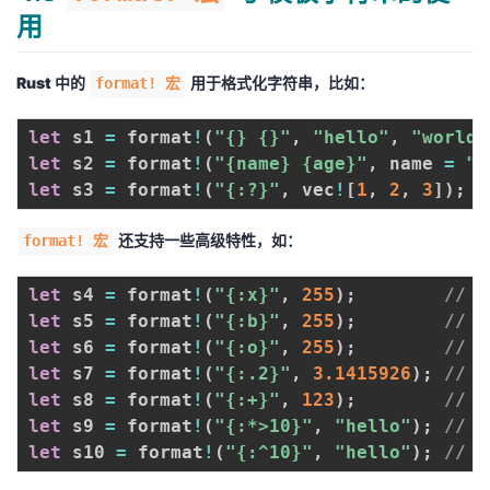
用
Rust 中的
用于格式化字符串，比如：
format! 宏
let
 s1 
=
 format
!
(
"{} {}"
,
"hello"
,
"world"
let
 s2 
=
 format
!
(
"{name} {age}"
,
 name 
=
"A
let
 s3 
=
 format
!
(
"{:?}"
,
 vec
!
[
1
,
2
,
3
]
)
;
还支持一些高级特性，如：
format! 宏
let
 s4 
=
 format
!
(
"{:x}"
,
255
)
;
//
let
 s5 
=
 format
!
(
"{:b}"
,
255
)
;
//
let
 s6 
=
 format
!
(
"{:o}"
,
255
)
;
//
let
 s7 
=
 format
!
(
"{:.2}"
,
3.1415926
)
;
//
let
 s8 
=
 format
!
(
"{:+}"
,
123
)
;
//
let
 s9 
=
 format
!
(
"{:*>10}"
,
"hello"
)
;
// 
let
 s10 
=
 format
!
(
"{:^10}"
,
"hello"
)
;
//