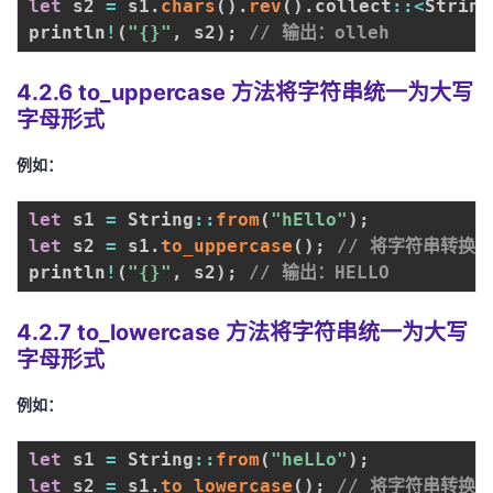
let
 s2 
=
 s1
.
chars
(
)
.
rev
(
)
.
collect
:
:
<
String
println
!
(
"{}"
,
 s2
)
;
// 输出：olleh
4.2.6 to_uppercase 方法将字符串统一为大写
字母形式
例如：
let
 s1 
=
 String
:
:
from
(
"hEllo"
)
;
let
 s2 
=
 s1
.
to_uppercase
(
)
;
// 将字符串转换
println
!
(
"{}"
,
 s2
)
;
// 输出：HELLO
4.2.7 to_lowercase 方法将字符串统一为大写
字母形式
例如：
let
 s1 
=
 String
:
:
from
(
"heLLo"
)
;
let
 s2 
=
 s1
.
to_lowercase
(
)
;
// 将字符串转换