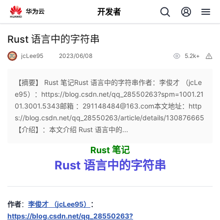
开发者
返
Rust 语言中的字符串
回
jcLee95
2023/06/08
5.2k+
举
报
【摘要】 Rust 笔记Rust 语言中的字符串作者：李俊才 （jcLe
e95）：https://blog.csdn.net/qq_28550263?spm=1001.21
01.3001.5343邮箱 ：291148484@163.com本文地址：http
个
s://blog.csdn.net/qq_28550263/article/details/130876665
【介绍】：本文介绍 Rust 语言中的...
我
人
Rust 笔记
Rust 语言中的字符串
的
主
开
页
作者
：
李俊才 （jcLee95）
：
发
https://blog.csdn.net/qq_28550263?