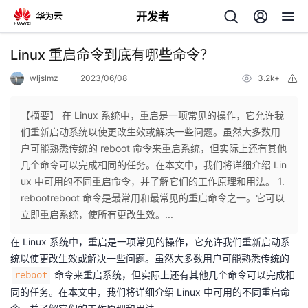
开发者
返
Linux 重启命令到底有哪些命令？
回
wljslmz
2023/06/08
3.2k+
举
报
【摘要】 在 Linux 系统中，重启是一项常见的操作，它允许我
们重新启动系统以使更改生效或解决一些问题。虽然大多数用
户可能熟悉传统的 reboot 命令来重启系统，但实际上还有其他
个
几个命令可以完成相同的任务。在本文中，我们将详细介绍 Lin
ux 中可用的不同重启命令，并了解它们的工作原理和用法。 1.
我
人
rebootreboot 命令是最常用和最常见的重启命令之一。它可以
立即重启系统，使所有更改生效。...
我
的
主
在 Linux 系统中，重启是一项常见的操作，它允许我们重新启动系
统以使更改生效或解决一些问题。虽然大多数用户可能熟悉传统的
我
的
开
页
命令来重启系统，但实际上还有其他几个命令可以完成相
reboot
同的任务。在本文中，我们将详细介绍 Linux 中可用的不同重启命
我
的
开
发