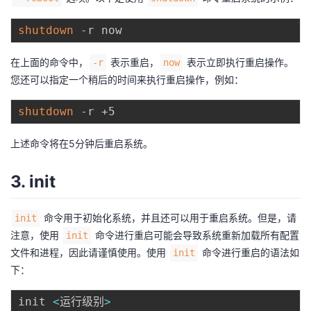
议
注
验
收
shutdown
藏
在上面的命令中，
表示重启，
表示立即执行重启操作。
-r
now
您还可以指定一个稍后的时间来执行重启操作，例如：
shutdown
上述命令将在5分钟后重启系统。
3. init
命令用于初始化系统，并且还可以用于重启系统。但是，请
init
注意，使用
命令进行重启可能会导致系统重新加载所有配置
init
文件和进程，因此请谨慎使用。使用
命令进行重启的语法如
init
下：
init 
<
运行级别
>