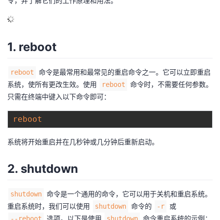
令，并了解它们的工作原理和用法。
的
Programs
发
者
支
者
我
1. reboot
持
学
的
我
命令是最常用和最常见的重启命令之一。它可以立即重启
reboot
系统，使所有更改生效。使用
命令时，不需要任何参数。
reboot
我
堂
博
的
我
只需在终端中键入以下命令即可：
的
我
客
论
的
我
我
reboot
技
的
坛
圈
的
我
的
我
系统将开始重启并在几秒钟或几分钟后重新启动。
术
云
子
直
的
我
课
的
我
2. shutdown
支
声
播
活
的
程
认
的
我
命令是一个通用的命令，它可以用于关机和重启系统。
shutdown
持
建
动
关
重启系统时，我们可以使用
命令的
或
shutdown
-r
证
实
的
选项。以下是使用
命令重启系统的示例：
--reboot
shutdown