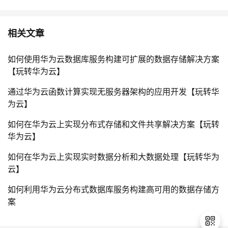
相关文章
如何使用华为云数据库服务构建可扩展的数据存储解决方案
【玩转华为云】
通过华为云函数计算实现无服务器架构的应用开发【玩转华
为云】
如何在华为云上实现分布式存储和文件共享解决方案【玩转
华为云】
如何在华为云上实现实时数据分析和大数据处理【玩转华为
云】
如何利用华为云分布式数据库服务构建高可用的数据存储方
案