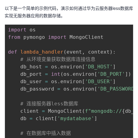
我
注
的
开
以下是一个简单的示例代码，演示如何通过华为云服务器less数据库
实现无服务器应用的数据存储。
的
Programs
发
import
支
from
 pymongo 
import
 MongoClient

者
持
def
lambda_handler
(
event
,
 context
)
:
学
# 从环境变量获取数据库连接信息
    db_host 
=
 os
.
environ
[
'DB_HOST'
]
我
堂
    db_port 
=
int
(
os
.
environ
[
'DB_PORT'
]
)
    db_user 
=
 os
.
environ
[
'DB_USER'
]
的
我
我
    db_password 
=
 os
.
environ
[
'DB_PASSWORD'
技
的
的
我
# 连接服务器less数据库
    client 
=
 MongoClient
(
f"mongodb://
{
db_u
术
云
课
的
我
    db 
=
 client
[
'mydatabase'
]
支
声
程
认
的
我
# 在数据库中插入数据