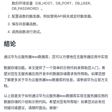
数的环境变量（DB_HOST、DB_PORT、DB_USER、
DB_PASSWORD）。
配置函数的触发器，例如使用API网关或定时触发器。
保存并部署函数。
调用函数进行测试。
结论
通过华为云服务器less数据库，您可以方便地在无服务器应用中实现
数据存储功能。本文提供了一个简单的示例代码来帮助您入门，希
望对您在无服务器应用开发中的数据存储需求有所帮助。如果您想
了解更多关于华为云服务器less数据库的信息，请参阅华为云官方文
档。
以上就是关于如何通过华为云服务器less数据库实现无服务器应用的
数据存储的介绍和示例代码。希望对您有所帮助！如果您对此有任
何疑问或建议，请随时提出。谢谢！