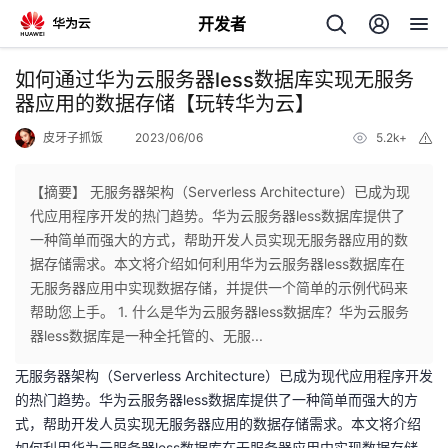
开发者
返
如何通过华为云服务器less数据库实现无服务
回
器应用的数据存储【玩转华为云】
皮牙子抓饭
2023/06/06
5.2k+
举
报
【摘要】 无服务器架构（Serverless Architecture）已成为现
代应用程序开发的热门趋势。华为云服务器less数据库提供了
个
一种简单而强大的方式，帮助开发人员实现无服务器应用的数
据存储需求。本文将介绍如何利用华为云服务器less数据库在
我
人
无服务器应用中实现数据存储，并提供一个简单的示例代码来
帮助您上手。 1. 什么是华为云服务器less数据库？华为云服务
的
主
器less数据库是一种全托管的、无服...
无服务器架构（Serverless Architecture）已成为现代应用程序开发
开
页
的热门趋势。华为云服务器less数据库提供了一种简单而强大的方
式，帮助开发人员实现无服务器应用的数据存储需求。本文将介绍
发
如何利用华为云服务器less数据库在无服务器应用中实现数据存储，