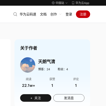
中国站
华为云App
华为云码道
文档
创作
登录
注册
关于作者
天朗气清
博客：
24
粉丝：
4
阅读
获赞
评论
22.1w+
1
1
+ 关注
发消息