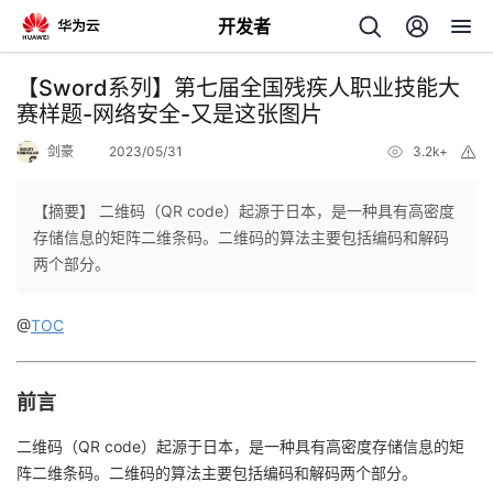
开发者
返
【Sword系列】第七届全国残疾人职业技能大
回
赛样题-网络安全-又是这张图片
剑豪
2023/05/31
3.2k+
举
报
【摘要】 二维码（QR code）起源于日本，是一种具有高密度
存储信息的矩阵二维条码。二维码的算法主要包括编码和解码
个
两个部分。
我
人
@
TOC
的
主
前言
开
页
二维码（QR code）起源于日本，是一种具有高密度存储信息的矩
阵二维条码。二维码的算法主要包括编码和解码两个部分。
发