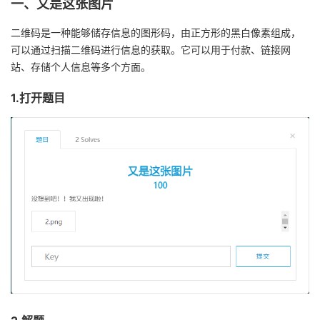
一、又是这张图片
我
注
的
开
二维码是一种能够储存信息的图形码，由正方形的黑白像素组成，
的
可以通过扫描二维码进行信息的获取。它可以用于付款、链接网
Programs
发
站、存储个人信息等多个方面。
支
者
1.打开题目
持
学
我
堂
的
我
我
技
的
的
我
术
云
课
的
我
支
声
程
认
的
我