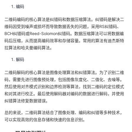
编码
者
二维码编码的核心算法是纠错码和数据压缩算法。纠错码是解决二
我
维码因受到噪声或损坏而导致数据丢失的问题，采用RS纠错码、
BCH纠错码或Reed-Solomon纠错码。数据压缩算法可以将数据编
的
我
码后压缩，从而提高编码效率和存储容量。常用的算法有迪杰斯特
拉算法和哈夫曼编码算法。
博
的
我
解码
客
论
的
我
二维码解码的核心算法是图像处理算法和纠错算法。为了识别二维
码，需要先进行图像预处理，包括图像灰度化、二值化、去噪等。
坛
圈
的
我
然后使用对齐模式识别和边界检测等算法，找到二维码的定位模式
和对其进行校正。最后使用解码器对编码的数据进行解码，并使用
子
直
的
我
纠错算法修复数据错误。
我
播
活
的
总的来说，二维码算法结合了图像处理、编码和纠错等多种技术，
可以实现高效的信息存储和快速的信息识别。
我
动
关
的