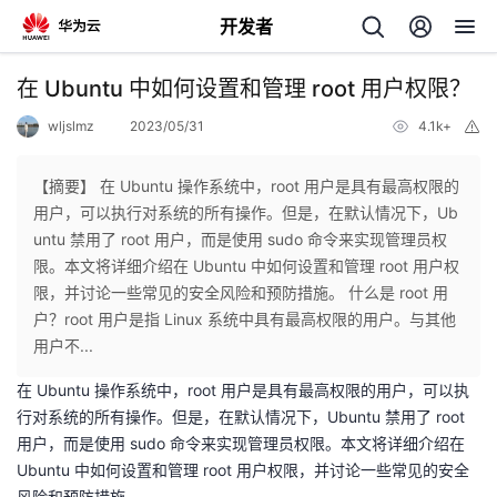
开发者
返
在 Ubuntu 中如何设置和管理 root 用户权限？
回
wljslmz
2023/05/31
4.1k+
举
报
【摘要】 在 Ubuntu 操作系统中，root 用户是具有最高权限的
用户，可以执行对系统的所有操作。但是，在默认情况下，Ub
untu 禁用了 root 用户，而是使用 sudo 命令来实现管理员权
个
限。本文将详细介绍在 Ubuntu 中如何设置和管理 root 用户权
限，并讨论一些常见的安全风险和预防措施。 什么是 root 用
我
人
户？root 用户是指 Linux 系统中具有最高权限的用户。与其他
用户不...
我
的
主
在 Ubuntu 操作系统中，root 用户是具有最高权限的用户，可以执
行对系统的所有操作。但是，在默认情况下，Ubuntu 禁用了 root
我
的
开
页
用户，而是使用 sudo 命令来实现管理员权限。本文将详细介绍在
Ubuntu 中如何设置和管理 root 用户权限，并讨论一些常见的安全
我
的
开
发
风险和预防措施。