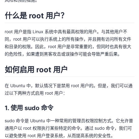
的
Programs
发
者
什么是 root 用户？
支
者
我
root 用户是指 Linux 系统中具有最高权限的用户。与其他用户不
同，root 用户可以执行系统上的所有操作，并且拥有访问所有文件
持
学
的
我
和目录的权限。因此，root 用户是非常重要的，但同时也具有很大
的危险性，如果遭到黑客攻击或误操作可能会导致严重后果。
我
堂
博
的
我
如何启用 root 用户
的
我
客
论
的
我
我
技
的
坛
圈
的
我
在 Ubuntu 中，默认情况下是禁用 root 用户的。但是，我们可以通
的
我
过以下两种方式启用 root 用户：
术
云
子
直
的
我
课
的
我
1. 使用 sudo 命令
支
声
播
活
的
程
认
的
我
sudo 命令是 Ubuntu 中一种常用的管理员权限控制方式。它允许普
通用户以 root 权限执行某些特定的命令。通过 sudo 命令，我们可
持
建
动
关
证
实
的
以避免使用 root 用户登录系统，从而提高系统的安全性。