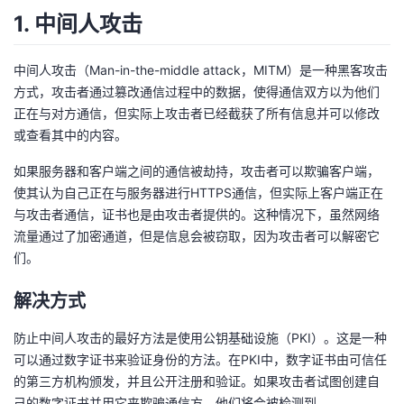
1. 中间人攻击
的
Programs
发
者
中间人攻击（Man-in-the-middle attack，MITM）是一种黑客攻击
支
者
我
方式，攻击者通过篡改通信过程中的数据，使得通信双方以为他们
正在与对方通信，但实际上攻击者已经截获了所有信息并可以修改
持
学
的
我
或查看其中的内容。
我
堂
博
的
我
如果服务器和客户端之间的通信被劫持，攻击者可以欺骗客户端，
使其认为自己正在与服务器进行HTTPS通信，但实际上客户端正在
的
我
客
论
的
我
我
与攻击者通信，证书也是由攻击者提供的。这种情况下，虽然网络
流量通过了加密通道，但是信息会被窃取，因为攻击者可以解密它
技
的
坛
圈
的
我
的
我
们。
术
云
子
直
的
我
课
的
我
解决方式
支
声
播
活
的
程
认
的
我
防止中间人攻击的最好方法是使用公钥基础设施（PKI）。这是一种
可以通过数字证书来验证身份的方法。在PKI中，数字证书由可信任
持
建
动
关
证
实
的
的第三方机构颁发，并且公开注册和验证。如果攻击者试图创建自
己的数字证书并用它来欺骗通信方，他们将会被检测到。