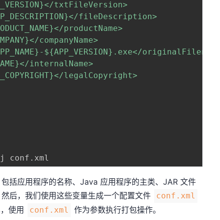
P_VERSION}
</txtFileVersion>

PP_DESCRIPTION}
</fileDescription>

RODUCT_NAME}
</productName>

OMPANY}
</companyName>

APP_NAME}
-
${APP_VERSION}
.exe</originalFilename
NAME}
</internalName>

P_COPYRIGHT}
</legalCopyright>



括应用程序的名称、Java 应用程序的主类、JAR 文件
。然后，我们使用这些变量生成一个配置文件
conf.xml
工具，使用
作为参数执行打包操作。
conf.xml