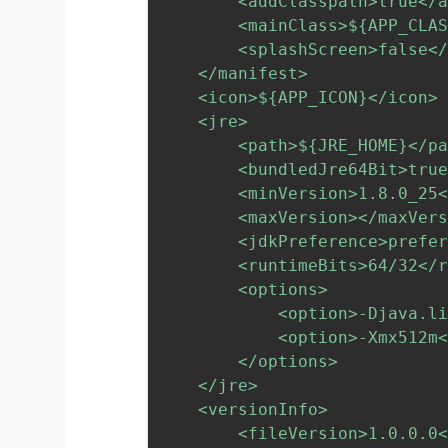
        <addClasspath>true</a
        <mainClass>
${APP_CLA
        <splashScreen>false</
    </manifest>

    <icon>
${APP_ICON}
</icon>

    <jre>

        <path>
${JRE_HOME}
</pa
        <bundledJre64Bit>true
        <minVersion>1.8.0_25<
        <maxVersion></maxVers
        <jdkPreference>prefer
        <runtimeBits>64/32</r
        <options>

            <option>-Djava.li
            <option>-Xmx512m<
        </options>

    </jre>

    <versionInfo>

        <fileVersion>1.0.0.0<