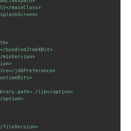
ddClasspath>

SS}
</mainClass>

splashScreen>

th>

</bundledJre64Bit>

/minVersion>

ion>

Jre</jdkPreference>

untimeBits>

brary.path=./lib</option>

/option>

/fileVersion>
