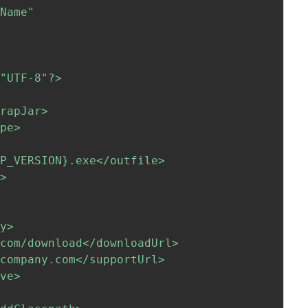
 Name"
"UTF-8"?>

rapJar>

pe>

PP_VERSION}
.exe</outfile>

>

y>

com/download</downloadUrl>

company.com</supportUrl>

ve>
