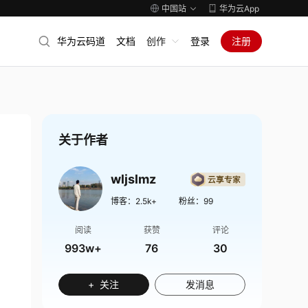
中国站
华为云App
华为云码道
文档
创作
登录
注册
关于作者
wljslmz
博客：
2.5k+
粉丝：
99
阅读
获赞
评论
993w+
76
30
+ 关注
发消息