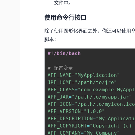
文件中。
使用命令行接口
除了使用图形化界面之外，你还可以使用命令
脚本：
#!/bin/bash
# 配置变量
APP_NAME
=
"MyApplication"
JRE_HOME
=
"/path/to/jre"
APP_CLASS
=
"com.example.MyApp
APP_JAR
=
"/path/to/myapp.jar"
APP_ICON
=
"/path/to/myicon.ic
APP_VERSION
=
"1.0.0"
APP_DESCRIPTION
=
"My Applicat
APP_COPYRIGHT
=
"Copyright (c)
APP_COMPANY
=
"My Company"