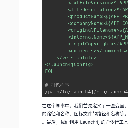
        <txtFileVersion>
${AP
        <fileDescription>
${A
        <productName>
${APP_P
        <companyName>
${APP_C
        <originalFilename>
${
        <internalName>
${APP_
        <legalCopyright>
${AP
        <comments></comments>
    </versionInfo>

</launch4jConfig>

EOL
# 打包程序
在这个脚本中，我们首先定义了一些变量，包
的路径和名称、图标文件的路径和名称等
。最后，我们调用 Launch4j 的命令行