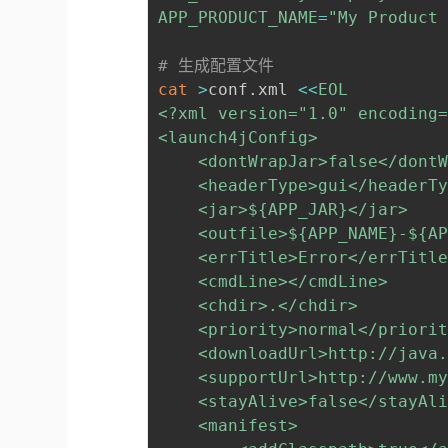
APP_PRODUCT_NAME
=
"My Product
# 生成配置文件
cat
>
conf.xml 
<<
EOL

<?xml version="1.0" encoding=
<launch4jConfig>

    <dontWrapJar>false</dontW
    <headerType>gui</headerTy
    <jar>
${APP_JAR}
</jar>

    <outfile>
${APP_NAME}
-
${A
    <errTitle>Error</errTitle
    <cmdLine></cmdLine>

    <chdir>.</chdir>

    <priority>normal</priorit
    <downloadUrl>http://java.
    <supportUrl>http://www.my
    <stayAlive>false</stayAli
    <manifest>
