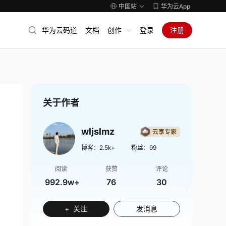
中国站
华为云App
华为云码道
文档
创作
登录
注册
关于作者
wljslmz
博客：
2.5k+
粉丝：
99
阅读
获赞
评论
992.9w+
76
30
+ 关注
发消息