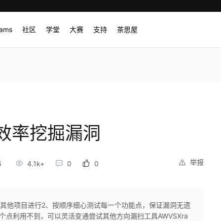
rams
社区
学堂
大赛
支持
茶思屋
高效率挖掘漏洞
举报
6
4.1k+
0
0
插其他项目进行2、按顺序细心测试每一个功能点，保证漏洞无遗
点利用不到，可以灵活变通尝试其他方向漏扫工具AWVSXra