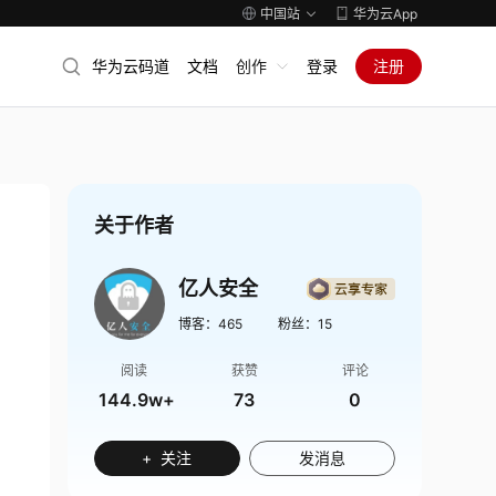
中国站
华为云App
华为云码道
文档
创作
登录
注册
关于作者
亿人安全
博客：
465
粉丝：
15
阅读
获赞
评论
144.9w+
73
0
+ 关注
发消息