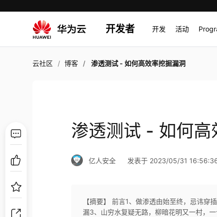
开发者
开发
活动
Prog
云社区
博客
渗透测试 - 如何高效率挖掘漏洞
渗透测试 - 如何
亿人安全
发表于 2023/05/31 16:56:3
【摘要】 前言1、做渗透由始至终，忌讳穿
漏3、山穷水复疑无路，柳暗花明又一村，一个