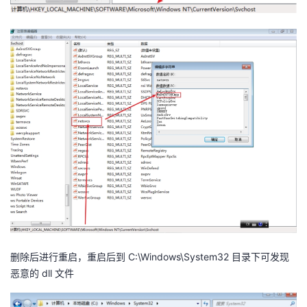
持
建
证
实
的
议
验
收
藏
删除后进行重启，重启后到 C:\Windows\System32 目录下可发现
恶意的 dll 文件