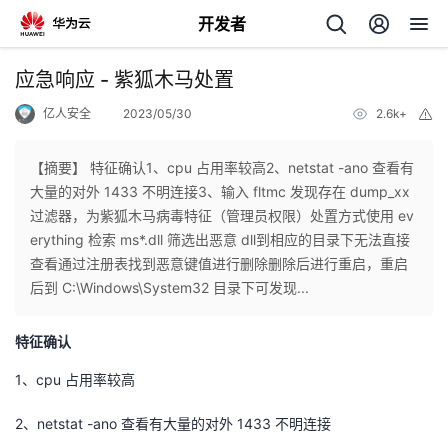
开发者
返
应急响应 - 紫狐木马处置
回
亿人安全
2023/05/30
2.6k+
举
报
【摘要】 特征确认1、cpu 占用率较高2、netstat -ano 查看有
大量的对外 1433 不明连接3、输入 fltmc 发现存在 dump_xx
过滤器，为紫狐木马病毒特征（管理员权限）处置方式使用 ev
个
erything 检索 ms*.dll 筛选出恶意 dll到相应的目录下无法直接
查看通过注册表找到恶意键值进行删除删除后进行重启，重启
我
人
后到 C:\Windows\System32 目录下可发现...
的
主
特征确认
1、cpu 占用率较高
开
页
2、netstat -ano 查看有大量的对外 1433 不明连接
发