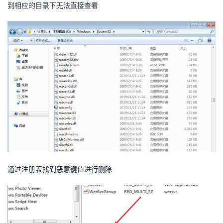
到相应的目录下无法直接查看
我
注
的
开
的
Programs
发
支
者
持
学
我
堂
的
我
我
技
的
的
我
通过注册表找到恶意键值进行删除
术
云
课
的
我
支
声
程
认
的
我