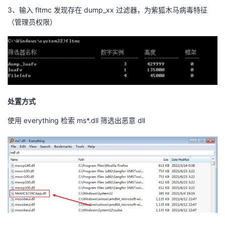
3、输入 fltmc 发现存在 dump_xx 过滤器，为紫狐木马病毒特征
者
（管理员权限）
我
的
我
博
的
我
处置方式
客
论
的
我
使用 everything 检索 ms*.dll 筛选出恶意 dll
坛
圈
的
我
子
直
的
我
我
播
活
的
我
动
关
的