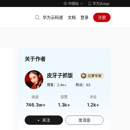
中国站
华为云App
华为云码道
文档
登录
注册
关于作者
皮牙子抓饭
博客：
2.4k+
粉丝：
63
阅读
获赞
评论
746.3w+
1.3k+
1.2k+
+ 关注
发消息