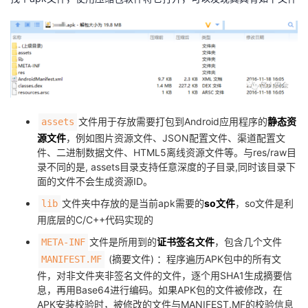
者
我
的
我
文件用于存放需要打包到Android应用程序的
静态资
assets
博
的
我
源文件
，例如图片资源文件、JSON配置文件、渠道配置文
件、二进制数据文件、HTML5离线资源文件等。与res/raw目
客
论
的
我
录不同的是, assets目录支持任意深度的子目录,同时该目录下
面的文件不会生成资源ID。
坛
圈
的
我
文件夹中存放的是当前apk需要的
so文件
，so文件是利
lib
用底层的C/C++代码实现的
子
直
的
我
文件是所用到的
证书签名文件
，包含几个文件
META-INF
我
播
活
的
(摘要文件) ：程序遍历APK包中的所有文
MANIFEST.MF
件，对非文件夹非签名文件的文件，逐个用SHA1生成摘要信
我
动
关
的
息，再用Base64进行编码。如果APK包的文件被修改，在
APK安装校验时，被修改的文件与MANIFEST.MF的校验信息