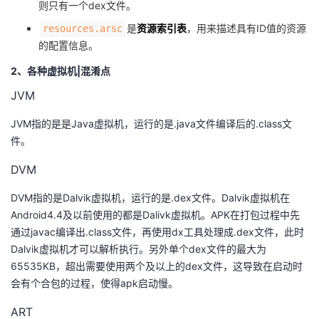
则只有一个dex文件。
持
建
证
实
的
是
资源索引表
，用来描述具有ID值的资源
resources.arsc
议
验
收
的配置信息。
2、各种虚拟机|混淆点
藏
JVM
JVM指的是是Java虚拟机，运行的是.java文件编译后的.class文
件。
DVM
DVM指的是Dalvik虚拟机，运行的是.dex文件。Dalvik虚拟机在
Android4.4及以前使用的都是Dalivk虚拟机。APK在打包过程中先
通过javac编译出.class文件，再使用dx工具处理成.dex文件，此时
Dalvik虚拟机才可以解析执行。另外单个dex文件的最大为
65535KB，超出需要使用两个及以上的dex文件，这导致在启动时
会有个合包的过程，使得apk启动慢。
ART