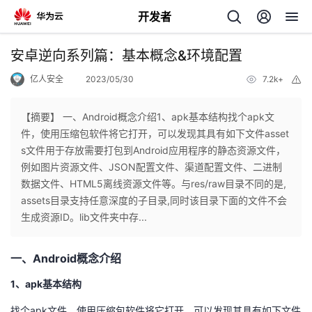
开发者
返
安卓逆向系列篇：基本概念&环境配置
回
亿人安全
2023/05/30
7.2k+
举
报
【摘要】 一、Android概念介绍1、apk基本结构找个apk文
件，使用压缩包软件将它打开，可以发现其具有如下文件asset
s文件用于存放需要打包到Android应用程序的静态资源文件，
个
例如图片资源文件、JSON配置文件、渠道配置文件、二进制
数据文件、HTML5离线资源文件等。与res/raw目录不同的是,
我
人
assets目录支持任意深度的子目录,同时该目录下面的文件不会
生成资源ID。lib文件夹中存...
的
主
一、Android概念介绍
开
页
1、apk基本结构
发
找个apk文件，使用压缩包软件将它打开，可以发现其具有如下文件