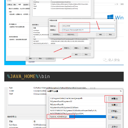
%
JAVA_HOME
%