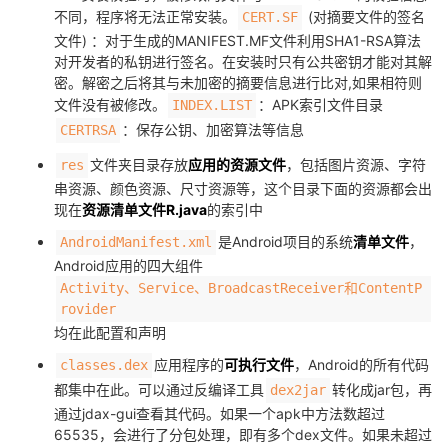
不同，程序将无法正常安装。
(对摘要文件的签名
CERT.SF
我
注
的
开
文件) ：对于生成的MANIFEST.MF文件利用SHA1-RSA算法
对开发者的私钥进行签名。在安装时只有公共密钥才能对其解
的
Programs
发
密。解密之后将其与未加密的摘要信息进行比对,如果相符则
文件没有被修改。
：APK索引文件目录
INDEX.LIST
支
者
：保存公钥、加密算法等信息
CERTRSA
文件夹目录存放
应用的资源文件
，包括图片资源、字符
res
持
学
串资源、颜色资源、尺寸资源等，这个目录下面的资源都会出
现在
资源清单文件R.java
的索引中
我
堂
是Android项目的系统
清单文件
，
AndroidManifest.xml
的
我
Android应用的四大组件
我
Activity、Service、BroadcastReceiver和ContentP
rovider
技
的
的
我
均在此配置和声明
术
云
课
的
我
应用程序的
可执行文件
，Android的所有代码
classes.dex
都集中在此。可以通过反编译工具
转化成jar包，再
dex2jar
支
声
程
认
的
我
通过jdax-gui查看其代码。如果一个apk中方法数超过
65535，会进行了分包处理，即有多个dex文件。如果未超过