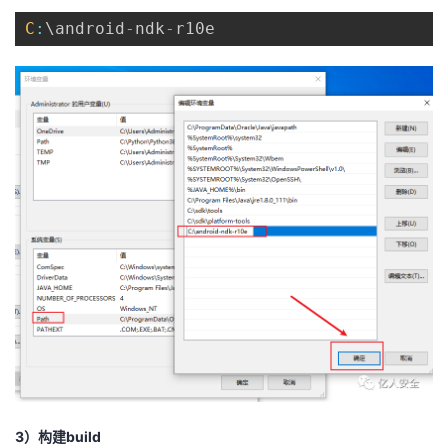
C
:
\android
-
ndk
-
3）构建build