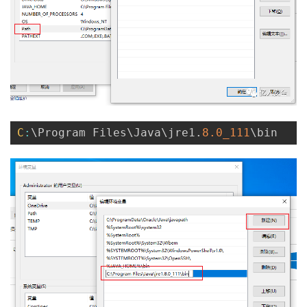
C
:
\Program Files\Java\jre1
.
8.0_111