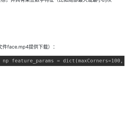
件face.mp4提供下载）：
 np feature_params = dict(maxCorners=100, qu