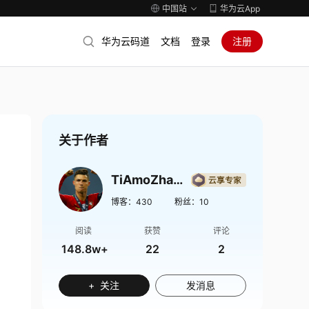
中国站
华为云App
华为云码道
文档
登录
注册
关于作者
TiAmoZhang
博客：
430
粉丝：
10
阅读
获赞
评论
148.8w+
22
2
+ 关注
发消息