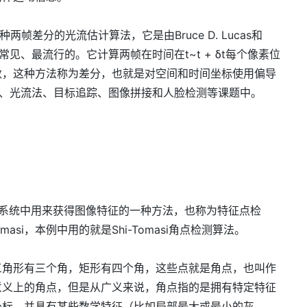
种两帧差分的光流估计算法，它是由Bruce D. Lucas和
前最常见、最流行的。它计算两帧在时间在t~t + δt每个像素位
数，这种方法称为差分，也就是对空间和时间坐标使用偏导
像对齐、光流法、目标追踪、图像拼接和人脸检测等课题中。
是计算机视觉系统中用来获得图像特征的一种方法，也称为特征点检
omasi，本例中用的就是Shi-Tomasi角点检测算法。
三角形有三个角，矩形有四个角，这些点就是角点，也叫作
意义上的角点，但是从广义来说，角点指的是拥有特定特征
坐标，并具有某些数学特征（比如局部最大或最小的灰