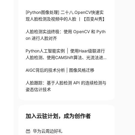
[Python图像处理] 二十八.OpenCV快速实
现人脸检测及视频中的人脸 丨【百变AI秀】
人脸检测实战终极：使用 OpenCV 和 Pyth
on 进行人脸对齐
Python人工智能实例 │ 使用Haar级联进行
人脸检测、使用CAMShift算法、光流法进行
alityLevel=0.3, minDistance=7, blockSize=7) l
人脸追踪
AIGC背后的技术分析 | 图像风格迁移
人脸跟踪：基于人脸检测 API 的连续检测与
姿态估计技术
加入云驻计划，成为创作者
华为云周边好礼