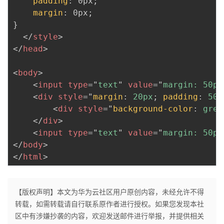
padding
:
 0px
;
我
注
的
开
margin
:
 0px
;
}
的
Programs
发
</
style
>
</
head
>
支
者
<
body
>
持
学
<
input
type
=
"
text
"
value
=
"
margin: 50px
<
div
style
=
"
margin
:
 20px
;
padding
:
 50p
我
<
div
style
=
"
background-color
:
 gree
堂
</
div
>
的
我
<
input
type
=
"
text
"
value
=
"
margin: 50px
我
</
body
>
技
的
</
html
>
的
我
术
云
课
的
我
【版权声明】本文为华为云社区用户原创内容，未经允许不得
转载，如需转载请自行联系原作者进行授权。如果您发现本社
支
声
程
认
的
我
区中有涉嫌抄袭的内容，欢迎发送邮件进行举报，并提供相关