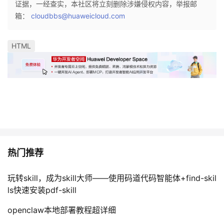
证据，一经查实，本社区将立刻删除涉嫌侵权内容，举报邮
持
建
证
实
的
箱：
cloudbbs@huaweicloud.com
议
验
收
HTML
藏
热门推荐
玩转skill，成为skill大师——使用码道代码智能体+find-skil
ls快速安装pdf-skill
openclaw本地部署教程超详细