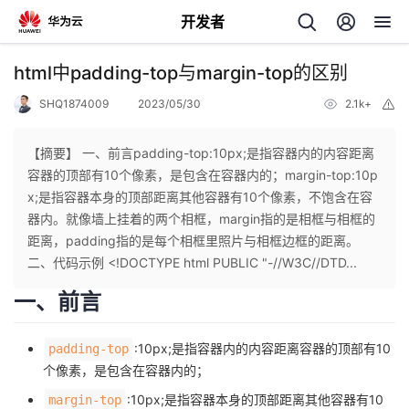
开发者
返
html中padding-top与margin-top的区别
回
SHQ1874009
2023/05/30
2.1k+
举
报
【摘要】 一、前言padding-top:10px;是指容器内的内容距离
容器的顶部有10个像素，是包含在容器内的；margin-top:10p
x;是指容器本身的顶部距离其他容器有10个像素，不饱含在容
个
器内。就像墙上挂着的两个相框，margin指的是相框与相框的
距离，padding指的是每个相框里照片与相框边框的距离。
我
人
二、代码示例 <!DOCTYPE html PUBLIC "-//W3C//DTD...
一、前言
的
主
:10px;是指容器内的内容距离容器的顶部有10
padding-top
开
页
个像素，是包含在容器内的；
发
:10px;是指容器本身的顶部距离其他容器有10
margin-top