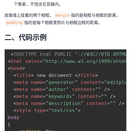
个像素，不饱含在容器内。
者
就像墙上挂着的两个相框，
指的是相框与相框的距离，
margin
指的是每个相框里照片与相框边框的距离。
padding
我
二、代码示例
的
我
博
的
我
<!
DOCTYPE
html
PUBLIC
"-//W3C//DTD XHTML 
<
html
xmlns
=
"
http://www.w3.org/1999/xhtml
"
客
论
的
我
<
head
>
<
title
>
 new document 
</
title
>
坛
圈
的
我
<
meta
name
=
"
generator
"
content
=
"
editplus
<
meta
name
=
"
author
"
content
=
"
"
/>
子
直
的
我
<
meta
name
=
"
keywords
"
content
=
"
"
/>
<
meta
name
=
"
description
"
content
=
"
"
/>
我
播
活
的
<
style
type
=
"
text/css
"
>
body
我
动
关
的
{