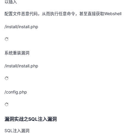
以插入
的
Programs
发
者
配置文件恶意代码，从而执行任意命令，甚至直接获取Webshell
支
者
我
/install/install.php
持
学
的
我
系统重装漏洞
我
堂
博
的
我
/install/install.php
的
我
客
论
的
我
我
技
的
坛
圈
的
我
的
我
/config.php
术
云
子
直
的
我
课
的
我
支
声
播
活
的
程
认
的
我
漏洞实战之SQL注入漏洞
持
建
动
关
证
实
的
SQL注入漏洞