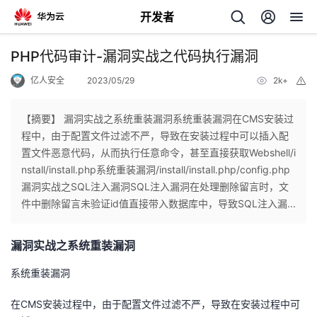
开发者
返
PHP代码审计-漏洞实战之代码执行漏洞
回
亿人安全
2023/05/29
2k+
举
报
【摘要】 漏洞实战之系统重装漏洞系统重装漏洞在CMS安装过
程中，由于配置文件过滤不严，导致在安装过程中可以插入配
置文件恶意代码，从而执行任意命令，甚至直接获取Webshell/i
个
nstall/install.php系统重装漏洞/install/install.php/config.php
漏洞实战之SQL注入漏洞SQL注入漏洞在处理删除留言时，文
我
人
件中删除留言未验证id值直接带入数据库中，导致SQL注入漏...
我
的
主
漏洞实战之系统重装漏洞
我
的
开
页
系统重装漏洞
在CMS安装过程中，由于配置文件过滤不严，导致在安装过程中可
我
的
开
发