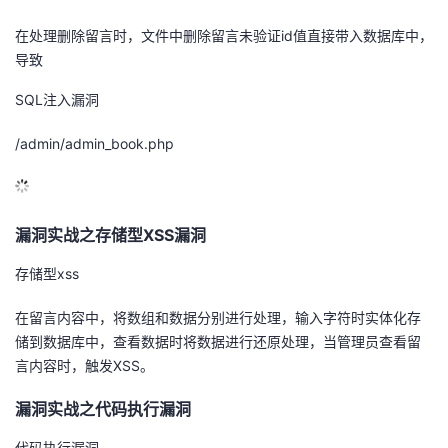
议
注
验
收
在处理删除留言时，文件中删除留言未验证id值直接带入数据库中，
导致
藏
SQL注入漏洞
/admin/admin_book.php
漏洞实战之存储型XSS漏洞
存储型xss
在留言内容中，将数组和数据分别进行处理，输入字符时实体化存
储到数据库中，查看数据时将数据进行还原处理，当管理员查看留
言内容时，触发XSS。
漏洞实战之代码执行漏洞
代码执行漏洞