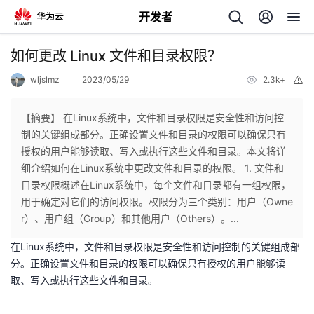
开发者
返
如何更改 Linux 文件和目录权限？
回
wljslmz
2023/05/29
2.3k+
举
报
【摘要】 在Linux系统中，文件和目录权限是安全性和访问控
制的关键组成部分。正确设置文件和目录的权限可以确保只有
授权的用户能够读取、写入或执行这些文件和目录。本文将详
个
细介绍如何在Linux系统中更改文件和目录的权限。 1. 文件和
目录权限概述在Linux系统中，每个文件和目录都有一组权限，
我
人
用于确定对它们的访问权限。权限分为三个类别：用户（Owne
r）、用户组（Group）和其他用户（Others）。...
的
主
在Linux系统中，文件和目录权限是安全性和访问控制的关键组成部
分。正确设置文件和目录的权限可以确保只有授权的用户能够读
开
页
取、写入或执行这些文件和目录。
发