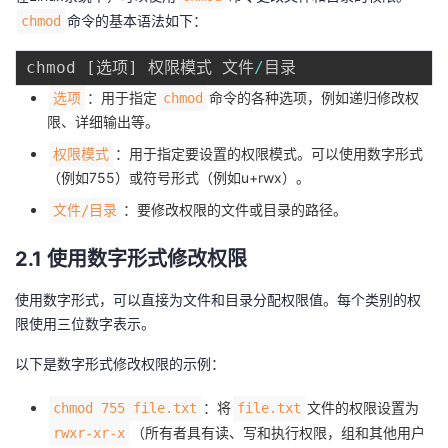
持
建
证
实
的
命令的基本语法如下：
chmod
议
验
收
chmod 
[
选项
]
 权限模式 文件
/
：用于指定
命令的各种选项，例如递归修改权
选项
chmod
藏
限、详细输出等。
：用于指定要设置的权限模式。可以使用数字形式
权限模式
（例如755）或符号形式（例如u+rwx）。
：要修改权限的文件或目录的路径。
文件/目录
2.1 使用数字形式修改权限
使用数字形式，可以直接为文件和目录分配权限值。每个类别的权
限使用三位数字表示。
以下是数字形式修改权限的示例：
：将
文件的权限设置为
chmod 755 file.txt
file.txt
（所有者具有读、写和执行权限，组和其他用户
rwxr-xr-x