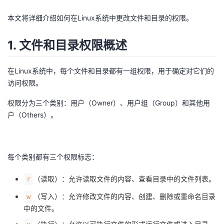
者
本文将详细介绍如何在Linux系统中更改文件和目录的权限。
我
1. 文件和目录权限概述
的
我
在Linux系统中，每个文件和目录都有一组权限，用于确定对它们的
访问权限。
博
的
我
权限分为三个类别：用户（Owner）、用户组（Group）和其他用
客
论
的
我
户（Others）。
坛
圈
的
我
每个类别都有三个权限标志：
子
直
的
我
（读取）：允许读取文件的内容、查看目录中的文件列表。
r
我
播
活
的
（写入）：允许修改文件的内容、创建、删除或重命名目录
w
中的文件。
我
动
关
的