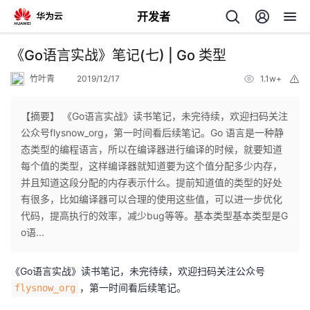
开发者
返
《Go语言实战》笔记(七) | Go 类型
回
竹叶青
2019/12/17
1.1w+
举
报
【摘要】 《Go语言实战》读书笔记，未完待续，欢迎扫码关注
公众号flysnow_org，第一时间看后续笔记。Go 语言是一种静
态类型的编程语言，所以在编译器进行编译的时候，就要知道
个
每个值的类型，这样编译器就知道要为这个值分配多少内存，
并且知道这段分配的内存表示什么。提前知道值的类型的好处
我
人
有很多，比如编译器可以合理的使用这些值，可以进一步优化
代码，提高执行的效率，减少bug等等。基本类型基本类型是G
我
的
主
o语...
我
的
开
页
《Go语言实战》读书笔记，未完待续，欢迎扫码关注公众号
，第一时间看后续笔记。
flysnow_org
我
的
开
发