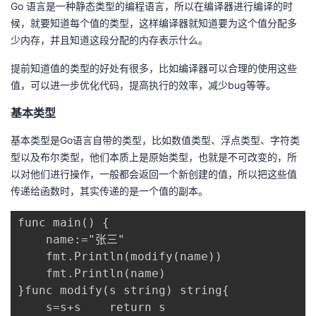
Go 语言是一种静态类型的编程语言，所以在编译器进行编译的时
的
Programs
候，就要知道每个值的类型，这样编译器就知道要为这个值分配多
发
者
少内存，并且知道这段分配的内存表示什么。
支
者
我
提前知道值的类型的好处有很多，比如编译器可以合理的使用这些
值，可以进一步优化代码，提高执行的效率，减少bug等等。
持
学
的
我
基本类型
我
堂
博
的
我
基本类型是Go语言自带的类型，比如数值类型、浮点类型、字符类
型以及布尔类型，他们本质上是原始类型，也就是不可改变的，所
的
我
客
论
的
我
我
以对他们进行操作，一般都会返回一个新创建的值，所以把这些值
传递给函数时，其实传递的是一个值的副本。
技
的
坛
圈
的
我
的
我
func main() {

术
云
子
直
的
我
课
的
我
    name:="张三"

    fmt.Println(modify(name))

支
声
播
活
的
程
认
的
我
    fmt.Println(name)

}func modify(s string) string{

持
建
动
关
证
实
的
    s=s+s    return s
