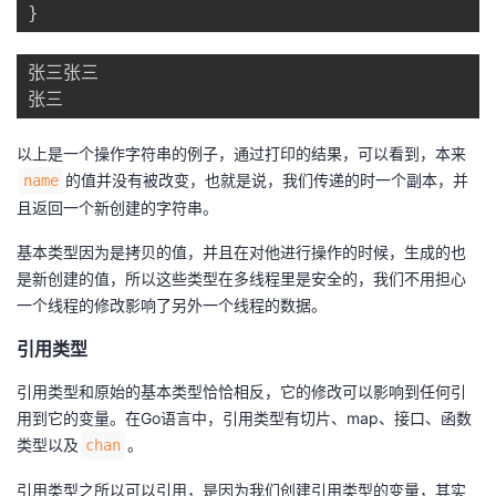
}
议
注
验
收
张三张三

藏
张三
以上是一个操作字符串的例子，通过打印的结果，可以看到，本来
的值并没有被改变，也就是说，我们传递的时一个副本，并
name
且返回一个新创建的字符串。
基本类型因为是拷贝的值，并且在对他进行操作的时候，生成的也
是新创建的值，所以这些类型在多线程里是安全的，我们不用担心
一个线程的修改影响了另外一个线程的数据。
引用类型
引用类型和原始的基本类型恰恰相反，它的修改可以影响到任何引
用到它的变量。在Go语言中，引用类型有切片、map、接口、函数
类型以及
。
chan
引用类型之所以可以引用，是因为我们创建引用类型的变量，其实